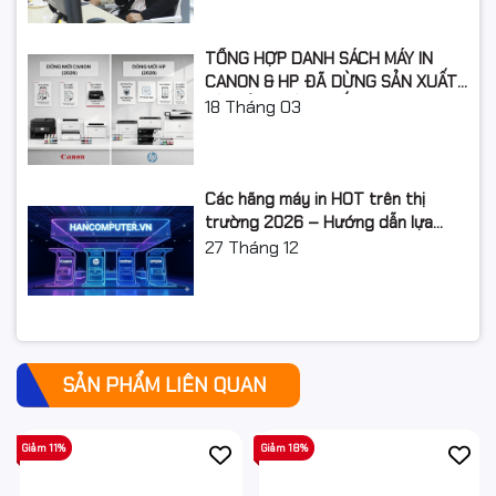
TỔNG HỢP DANH SÁCH MÁY IN
CANON & HP ĐÃ DỪNG SẢN XUẤT:
LỘ TRÌNH NÂNG CẤP 2026
18
Tháng 03
Các hãng máy in HOT trên thị
trường 2026 – Hướng dẫn lựa
chọn và so sánh chi tiết
27
Tháng 12
SẢN PHẨM LIÊN QUAN
Giảm 11%
Giảm 18%