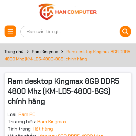
Thông số kỹ thuật
Đặt trước sản phẩm
Thông tin chung
Loại RAM
DDR5
Trang chủ
Ram Kingmax
Ram desktop Kingmax 8GB DDR5
4800 Mhz (KM-LD5-4800-8GS) chính hãng
Dung lượng RAM
8GB
Bus ram
4800 Mhz
Ram desktop Kingmax 8GB DDR5
4800 Mhz (KM-LD5-4800-8GS)
Đèn Led
Không LED
chính hãng
Tản nhiệt
Không
Loại:
Ram PC
Tự động sửa lỗi
Non-ECC
Thương hiệu:
Ram Kingmax
Tình trạng:
Hết hàng
Hiệu điện thế
1.1 V