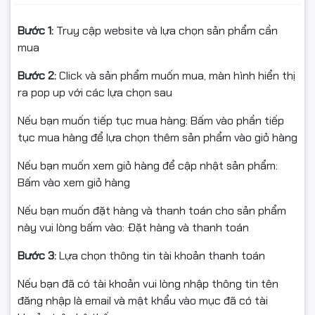
🟦
Thiết kế đơn giản – Độ
Bước 1:
Truy cập website và lựa chọn sản phẩm cần
bền cao
mua
Ram Kingmax 8GB DDR5 4800MHz có thiết kế tối giản,
Bước 2:
Click và sản phẩm muốn mua, màn hình hiển thị
không LED và không tản nhiệt, phù hợp:
ra pop up với các lựa chọn sau
Các case văn phòng
Nếu bạn muốn tiếp tục mua hàng: Bấm vào phần tiếp
tục mua hàng để lựa chọn thêm sản phẩm vào giỏ hàng
Hệ thống nhỏ gọn
Nếu bạn muốn xem giỏ hàng để cập nhật sản phẩm:
Tiết kiệm điện năng nhưng vẫn đảm bảo hiệu suất
Bấm vào xem giỏ hàng
Linh kiện chất lượng, PCB ổn định giúp RAM hoạt động
Nếu bạn muốn đặt hàng và thanh toán cho sản phẩm
bền bỉ theo thời gian.
này vui lòng bấm vào: Đặt hàng và thanh toán
🟧
Điện năng tối ưu – Hoạt
Bước 3:
Lựa chọn thông tin tài khoản thanh toán
động mát và ổn định
Nếu bạn đã có tài khoản vui lòng nhập thông tin tên
đăng nhập là email và mật khẩu vào mục đã có tài
RAM sử dụng
điện áp 1.1V
, thấp hơn so với thế hệ DDR4,