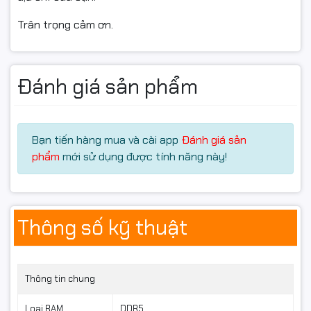
Máy bàn cá nhân
Trân trọng cảm ơn.
Không sử dụng ECC giúp giá thành nhẹ hơn nhưng hiệu
năng vẫn đảm bảo ổn định.
Đánh giá sản phẩm
🟩
Thông số kỹ thuật chi
tiết
Bạn tiến hàng mua và cài app
Đánh giá sản
phẩm
mới sử dụng được tính năng này!
Thông số
Giá trị
Loại RAM
DDR5
Dung lượng
8GB
Tốc độ (Bus)
4800MHz
Thông số kỹ thuật
Độ trễ
CL40
Điện áp
1.1V
Tản nhiệt
Không
Thông tin chung
Led
Không LED
ECC
Non-ECC
Loại RAM
DDR5