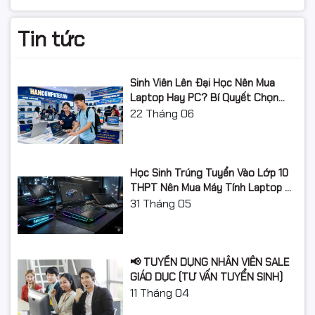
chuẩn DDR5 hiện đại với mức giá hợp lý. Sản phẩm
mang lại hiệu suất ổn định, tốc độ cao và độ bền vượt
Tin tức
trội.
Sinh Viên Lên Đại Học Nên Mua
Laptop Hay PC? Bí Quyết Chọn
Máy Tính Đúng Nhu Cầu, Không
22
Tháng 06
Lãng Phí Tiền Của Bố Mẹ
Học Sinh Trúng Tuyển Vào Lớp 10
THPT Nên Mua Máy Tính Laptop Gì
Năm Học 2026 - 2027?
31
Tháng 05
📢 TUYỂN DỤNG NHÂN VIÊN SALE
GIÁO DỤC (TƯ VẤN TUYỂN SINH)
11
Tháng 04