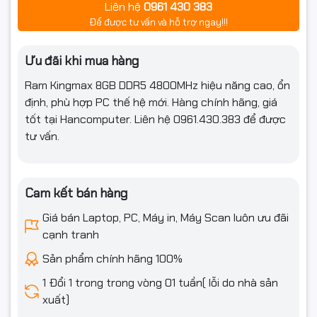
Liên hệ
0961 430 383
Để được tư vấn và hỗ trợ ngay!!!
Ưu đãi khi mua hàng
Ram Kingmax 8GB DDR5 4800MHz hiệu năng cao, ổn
định, phù hợp PC thế hệ mới. Hàng chính hãng, giá
tốt tại Hancomputer. Liên hệ 0961.430.383 để được
tư vấn.
Cam kết bán hàng
Giá bán Laptop, PC, Máy in, Máy Scan luôn ưu đãi
cạnh tranh
Sản phẩm chính hãng 100%
1 Đổi 1 trong trong vòng 01 tuần( lỗi do nhà sản
xuất)