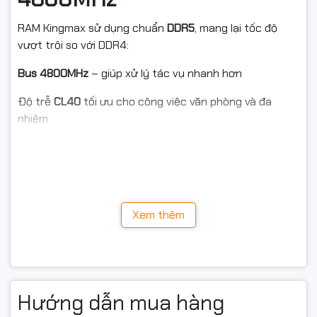
RAM Kingmax sử dụng chuẩn
DDR5
, mang lại tốc độ
vượt trội so với DDR4:
Bus 4800MHz
– giúp xử lý tác vụ nhanh hơn
Độ trễ
CL40
tối ưu cho công việc văn phòng và đa
nhiệm
Băng thông gấp đôi DDR4, hỗ trợ tốt cho CPU Intel và
AMD đời mới
DDR5 là thế hệ RAM được thiết kế cho:
Xem thêm
Intel Core Gen 12 / Gen 13 / Gen 14
AMD Ryzen 7000 series
Giúp tăng tốc độ khởi động, mở ứng dụng và phản hồi
mượt mà trong mọi tác vụ.
Hướng dẫn mua hàng