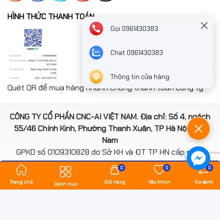
HÌNH THỨC THANH TOÁN
Gọi 0961430383
Chat 0961430383
Thông tin cửa hàng
Quét QR để mua hàng nhanh chóng thanh toán công ty
CÔNG TY CỔ PHẦN CNC-AI VIỆT NAM. Địa chỉ: Số 4, ngách
55/46 Chính Kinh, Phường Thanh Xuân, TP Hà Nội, Việt
Nam
GPKD số 0109310828 do Sở KH và ĐT TP HN cấp ngày
14/08/2020
0
0
0
*** Website đã đươc cấp phép của Bộ Công Thương
Trang chủ
Giỏ hàng
Yêu thích
So sánh
Danh mục
Bản quyền thuộc về
hancomputer.vn
.
Cung cấp bởi
Sapo