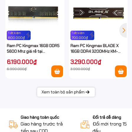
Tiết kiệm
Tiết kiệm
800.000₫
700.000₫
Ram PC Kingmax 16GB DDR5
Ram PC Kingmax BLADE X
5600 Mhz giá rẻ tại
16GB DDR4 3200MHz KM-
Hancomputer
LD4A-3200-16GSBK18
6.190.000₫
3.290.000₫
6.990.000₫
3.990.000₫
Xem toàn bộ sản phẩm
Giao hàng toàn quốc
Đổi trả dễ dàng
Giao hàng trước trả
Đổi mới trong 15 n
tiền sau COD
đầu