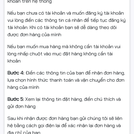
khoản trên hệ thống
giúp:
Nếu bạn chưa có tài khoản và muốn đăng ký tài khoản
Tiết kiệm điện hơn
vui lòng điền các thông tin cá nhân để tiếp tục đăng ký
tài khoản. Khi có tài khoản bạn sẽ dễ dàng theo dõi
Giảm nhiệt lượng sinh ra
được đơn hàng của mình
Tăng độ bền và tuổi thọ
Nếu bạn muốn mua hàng mà không cần tài khoản vui
lòng nhấp chuột vào mục đặt hàng không cần tài
🟨
Không ECC — Lựa chọn
khoản
phù hợp cho người dùng
Bước 4:
Điền các thông tin của bạn để nhận đơn hàng,
lựa chọn hình thức thanh toán và vận chuyển cho đơn
phổ thông
hàng của mình
Với công nghệ
Non-ECC
, thanh RAM phù hợp cho:
Bước 5:
Xem lại thông tin đặt hàng, điền chú thích và
gửi đơn hàng
Máy tính văn phòng
Sau khi nhận được đơn hàng bạn gửi chúng tôi sẽ liên
Học sinh – sinh viên
hệ bằng cách gọi điện lại để xác nhận lại đơn hàng và
Game thủ phổ thông
địa chỉ của bạn.