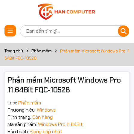
Thông số kỹ thuật
Đặt trước sản phẩm
Hệ Điều Hành Microsoft
Trang chủ
Phần mềm
Phần mềm Microsoft Windows Pro 11
Windows Pro 11 64Bit
64Bit FQC-10528
(FQC-10528): Lựa Chọn
Phần mềm Microsoft Windows Pro
Tối Ưu Cho Máy Tính
11 64Bit FQC-10528
Mới
Loại:
Phần mềm
Thương hiệu:
Windows
Tình trạng:
Còn hàng
Microsoft Windows Pro 11 (FQC-10528)
là phiên bản dạng
OEM
Mã sản phẩm:
Windows Pro 11 64Bit
(OEI)
– loại bản quyền đi kèm theo máy (thường có sẵn bộ
Bảo hành:
Đang cập nhật