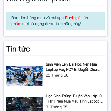
Bạn tiến hàng mua và cài app
Đánh giá sản
phẩm
mới sử dụng được tính năng này!
Tin tức
Sinh Viên Lên Đại Học Nên Mua
Laptop Hay PC? Bí Quyết Chọn
Máy Tính Đúng Nhu Cầu, Không
22
Tháng 06
Lãng Phí Tiền Của Bố Mẹ
Học Sinh Trúng Tuyển Vào Lớp 10
THPT Nên Mua Máy Tính Laptop Gì
Năm Học 2026 - 2027?
31
Tháng 05