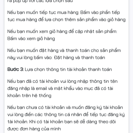
ra pop up với các lựa chọn sau
nhân viên làm việc an toàn từ bất cứ đâu.
Nếu bạn muốn tiếp tục mua hàng: Bấm vào phần tiếp
Hệ thống bảo mật sẵn sàng cho tương lai:
Windows 11
tục mua hàng để lựa chọn thêm sản phẩm vào giỏ hàng
được thiết kế để chống lại các mối đe dọa hiện đại
bằng cách yêu cầu phần cứng bảo mật tích hợp.
Nếu bạn muốn xem giỏ hàng để cập nhật sản phẩm:
Bấm vào xem giỏ hàng
3. Thông tin chi tiết về
Nếu bạn muốn đặt hàng và thanh toán cho sản phẩm
phiên bản OEM (FQC-
này vui lòng bấm vào: Đặt hàng và thanh toán
10528)
Bước 3:
Lựa chọn thông tin tài khoản thanh toán
Nếu bạn đã có tài khoản vui lòng nhập thông tin tên
Mã sản phẩm:
FQC-10528.
đăng nhập là email và mật khẩu vào mục đã có tài
Hình thức:
Gói vật lý (DVD) kèm Key bản quyền 1PK (1
khoản trên hệ thống
máy).
Nếu bạn chưa có tài khoản và muốn đăng ký tài khoản
Ngôn ngữ:
Tiếng Anh quốc tế (Eng Intl).
vui lòng điền các thông tin cá nhân để tiếp tục đăng ký
tài khoản. Khi có tài khoản bạn sẽ dễ dàng theo dõi
Đặc điểm:
Bản quyền gắn liền với phần cứng
được đơn hàng của mình
(Mainboard) của máy tính. Đây là lựa chọn giá rẻ nhất