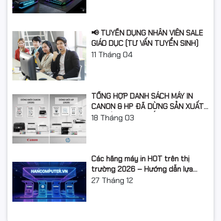
📢 TUYỂN DỤNG NHÂN VIÊN SALE
GIÁO DỤC (TƯ VẤN TUYỂN SINH)
11
Tháng 04
TỔNG HỢP DANH SÁCH MÁY IN
CANON & HP ĐÃ DỪNG SẢN XUẤT:
LỘ TRÌNH NÂNG CẤP 2026
18
Tháng 03
Các hãng máy in HOT trên thị
trường 2026 – Hướng dẫn lựa
chọn và so sánh chi tiết
27
Tháng 12