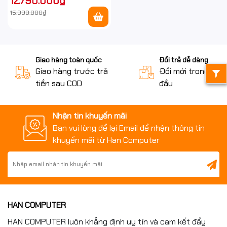
12.790.000₫
+ BT/ Key/ Mouse/ Win11/ 1Y)
15.090.000₫
Giao hàng toàn quốc
Đổi trả dễ dàng
Giao hàng trước trả
Đổi mới trong 15 n
tiền sau COD
đầu
Nhận tin khuyến mãi
Bạn vui lòng để lại Email để nhận thông tin
khuyến mãi từ Han Computer
HAN COMPUTER
HAN COMPUTER luôn khẳng định uy tín và cam kết đẩy