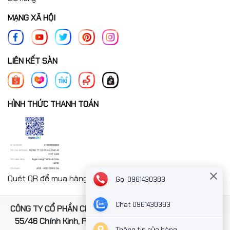
MẠNG XÃ HỘI
LIÊN KẾT SÀN
HÌNH THỨC THANH TOÁN
Quét QR để mua hàng nhanh chóng thanh toán công ty
Gọi 0961430383
Chat 0961430383
CÔNG TY CỔ PHẦN CNC-AI VIỆT NAM. Địa chỉ: Số 4, ngách
55/46 Chính Kinh, Phường Thanh Xuân, TP Hà Nội, Việt
Thông tin cửa hàng