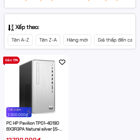
Xếp theo:
Tên A-Z
Tên Z-A
Hàng mới
Giá thấp đến cao
Giảm 15%
Tiết kiệm
2.300.000₫
PC HP Pavilion TP01-4019D
8X3R3PA Natural silver (i5-
13400/ 8GB/ 512GB SSD/ Wifi