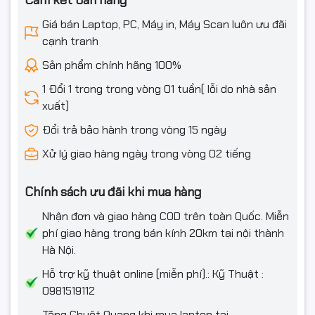
Cam kết bán hàng
Ổ quang
Chọn thêm
Giá bán Laptop, PC, Máy in, Máy Scan luôn ưu đãi
cạnh tranh
Phụ kiện
Dell Optical Mouse - Keyboard
Sản phẩm chính hãng 100%
Kiểu dáng
Case form nhỏ
1 Đổi 1 trong trong vòng 01 tuần( lỗi do nhà sản
xuất)
Bộ nguồn
180W
Đổi trả bảo hành trong vòng 15 ngày
Height: 324.30 mm (12.77 in.)
Kích thước
Width: 154.00 mm (6.06 in.)
Xử lý giao hàng ngày trong vòng 02 tiếng
Depth: 293.00 mm (11.54 in.)
Weight (Minimum): 5.44 kg (12 lb)
Chính sách ưu đãi khi mua hàng
Trọng lượng
Weight (Maximum): 6.78 kg (14.95 lb
Nhận đơn và giao hàng COD trên toàn Quốc. Miễn
Mô tả khác
Xuất xứ: Malaysia
phí giao hàng trong bán kính 20km tại nội thành
Hà Nội.
Bảo hành
Bảo hành 2 năm
Hỗ trợ kỹ thuật online (miễn phí).: Kỹ Thuật :
0981519112
Phím, chuột
Kèm bàn phím, chuột
Tặng Chuột Quang khi mua laptop tại