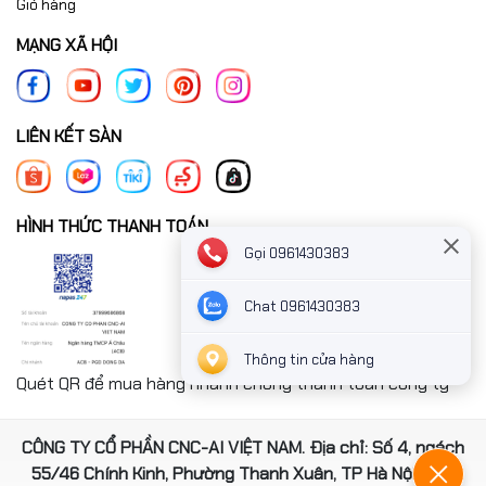
Giỏ hàng
MẠNG XÃ HỘI
LIÊN KẾT SÀN
HÌNH THỨC THANH TOÁN
Gọi 0961430383
Chat 0961430383
Thông tin cửa hàng
Quét QR để mua hàng nhanh chóng thanh toán công ty
CÔNG TY CỔ PHẦN CNC-AI VIỆT NAM. Địa chỉ: Số 4, ngách
55/46 Chính Kinh, Phường Thanh Xuân, TP Hà Nội, Việt