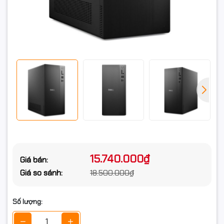
Chuẩn ổ cứng
M.2 PCIe NVMe Solid State Drive
Card màn hình
Card đồ họa
Intel UHD Graphics
Card tích hợp
VGA onboard
Kết nối
Kết nối không dây
Wi-Fi + Bluetooth
Thông số
One RJ45 ethernet port (1 Gbps)
(Lan/Wireless)
15.740.000₫
Giá bán:
2 USB 2.0 (480 Mbps) ports
Giá so sánh:
18.500.000₫
Cổng giao tiếp
1 USB 3.2 Gen 1 (5 Gbps) port
trước
1 USB 3.2 Gen 1 (5 Gbps) Type-C® port
1 global headset jack
Số lượng:
2 USB 2.0 (480 Mbps) with SmartPower On