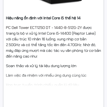
Hiệu năng ổn định với Intel Core i5 thế hệ 14
PC Dell Tower ECT1250 DT - 1440-8-512G-2Y
được
trang bị bộ vi xử lý
Intel Core i5-14400 (Raptor Lake)
với cấu trúc
10 nhân 16 luồng
, xung nhịp cơ bản
2.50GHz và có thể tăng tốc lên đến 4.70GHz. Nhờ đó,
máy đáp ứng mượt mà các tác vụ văn phòng từ cơ bản
đến nâng cao như:
Soạn thảo và xử lý tài liệu dung lượng lớn
Làm việc đa nhiệm với nhiều ứng dụng cùng lúc
Họp trực tuyến, trình chiếu, quản lý dữ liệu
Vận hành các phần mềm kế toán, quản lý doanh nghiệp
Bộ nhớ đệm
20MB
giúp tăng tốc độ phản hồi, đảm bảo