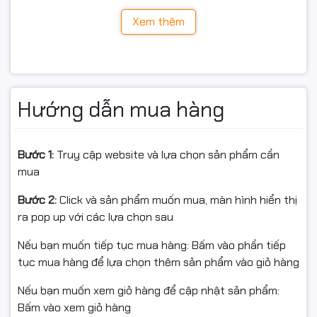
hệ thống luôn vận hành trơn tru và ổn định trong thời
Xem thêm
gian dài.
RAM DDR5 và SSD NVMe – Tối ưu tốc độ làm việc
Máy được trang bị
8GB RAM DDR5 4800MHz
, đủ đáp
ứng nhu cầu học tập, làm việc văn phòng và làm việc từ
Hướng dẫn mua hàng
xa. Với
2 khe RAM, hỗ trợ nâng cấp tối đa 64GB
, người
dùng có thể dễ dàng mở rộng cấu hình khi nhu cầu sử
dụng tăng cao.
Bước 1:
Truy cập website và lựa chọn sản phẩm cần
mua
Ổ cứng
SSD 512GB M.2 PCIe NVMe
mang lại tốc độ khởi
động nhanh, mở ứng dụng gần như tức thì và rút ngắn
Bước 2:
Click và sản phẩm muốn mua, màn hình hiển thị
đáng kể thời gian truy xuất dữ liệu. Dung lượng 512GB
ra pop up với các lựa chọn sau
đáp ứng tốt nhu cầu lưu trữ tài liệu, phần mềm và dữ
Nếu bạn muốn tiếp tục mua hàng: Bấm vào phần tiếp
liệu công việc.
tục mua hàng để lựa chọn thêm sản phẩm vào giỏ hàng
Nếu bạn muốn xem giỏ hàng để cập nhật sản phẩm:
Bấm vào xem giỏ hàng