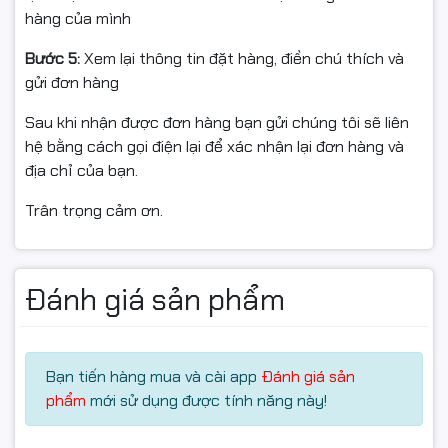
việc khác nhau.
hàng của mình
Thiết kế tối ưu bên trong giúp:
Bước 5:
Xem lại thông tin đặt hàng, điền chú thích và
gửi đơn hàng
Dễ dàng nâng cấp linh kiện
Sau khi nhận được đơn hàng bạn gửi chúng tôi sẽ liên
Thuận tiện bảo trì, vệ sinh
hệ bằng cách gọi điện lại để xác nhận lại đơn hàng và
địa chỉ của bạn.
Tối ưu luồng gió, tăng độ bền hệ thống
Trân trọng cảm ơn.
Phong cách tối giản, hiện đại giúp máy hài hòa với cả
văn phòng doanh nghiệp lẫn góc làm việc tại nhà.
Kết nối đầy đủ, hỗ trợ WiFi và Bluetooth tiện lợi
Đánh giá sản phẩm
Dell trang bị cho PC Tower ECT1250 hệ thống cổng kết
nối đa dạng, đáp ứng linh hoạt nhu cầu sử dụng:
Bạn tiến hàng mua và cài app
Đánh giá sản
Mặt trước
phẩm
mới sử dụng được tính năng này!
2 x USB 2.0