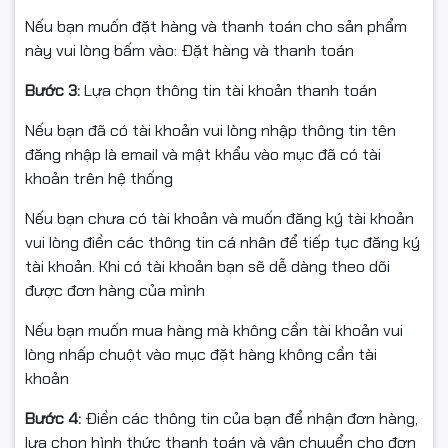
Nếu bạn muốn đặt hàng và thanh toán cho sản phẩm
này vui lòng bấm vào: Đặt hàng và thanh toán
Bước 3:
Lựa chọn thông tin tài khoản thanh toán
Nếu bạn đã có tài khoản vui lòng nhập thông tin tên
đăng nhập là email và mật khẩu vào mục đã có tài
khoản trên hệ thống
Nếu bạn chưa có tài khoản và muốn đăng ký tài khoản
vui lòng điền các thông tin cá nhân để tiếp tục đăng ký
tài khoản. Khi có tài khoản bạn sẽ dễ dàng theo dõi
được đơn hàng của mình
Nếu bạn muốn mua hàng mà không cần tài khoản vui
Thiết kế tower gọn gàng, dễ bố trí và nâng cấp
lòng nhấp chuột vào mục đặt hàng không cần tài
khoản
PC Dell Tower ECT1250 sở hữu thiết kế tower nhỏ gọn
với kích thước
324.3 x 154 x 293mm
, trọng lượng
Bước 4:
Điền các thông tin của bạn để nhận đơn hàng,
khoảng
5.44 – 6.78kg
, phù hợp với nhiều không gian làm
lựa chọn hình thức thanh toán và vận chuyển cho đơn