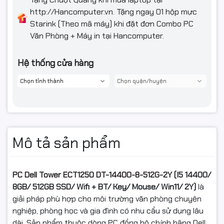
http://Hancomputer.vn. Tặng ngay 01 hộp mực
Starink (Theo mã máy) khi đặt đơn Combo PC
Văn Phòng + Máy in tại Hancomputer.
Hệ thống cửa hàng
Mô tả sản phẩm
PC Dell Tower ECT1250 DT-14400-8-512G-2Y
(I5 14400/
8GB/ 512GB SSD/ Wifi + BT/ Key/ Mouse/ Win11/ 2Y)
là
giải pháp phù hợp cho môi trường văn phòng chuyên
nghiệp, phòng học và gia đình có nhu cầu sử dụng lâu
dài. Sản phẩm thuộc dòng PC đồng bộ chính hãng Dell,