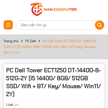
Thông số kỹ thuật
Đặt trước sản phẩm
Bộ xử lý
Dòng CPU
Core i5
Trang chủ
PC Dell
PC Dell Tower ECT1250 DT-14400-8-
512G-2Y (I5 14400/ 8GB/ 512GB SSD/ Wifi + BT/ Key/ Mouse/
Công nghệ CPU
Core i5 Raptor Lake
Win11/ 2Y)
Mã CPU
Core i5 14400
PC Dell Tower ECT1250 DT-14400-8-
Tốc độ CPU
2.50 GHz
512G-2Y (I5 14400/ 8GB/ 512GB
Tần số turbo tối đa
4.70 GHz
SSD/ Wifi + BT/ Key/ Mouse/ Win11/
Số lõi CPU
10 Cores
2Y)
Số luồng
16 Threads
Loại:
pc