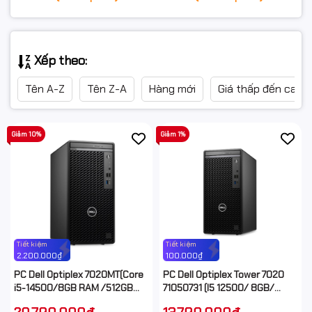
Xếp theo:
Tên A-Z
Tên Z-A
Hàng mới
Giá thấp đến cao
Giảm 10%
Giảm 1%
Tiết kiệm
Tiết kiệm
2.200.000₫
100.000₫
PC Dell Optiplex 7020MT(Core
PC Dell Optiplex Tower 7020
i5-14500/8GB RAM /512GB
71050731 (I5 12500/ 8GB/
SSD / WiFi +Bluetooth /
512GB SSD/ Key/ Mouse/