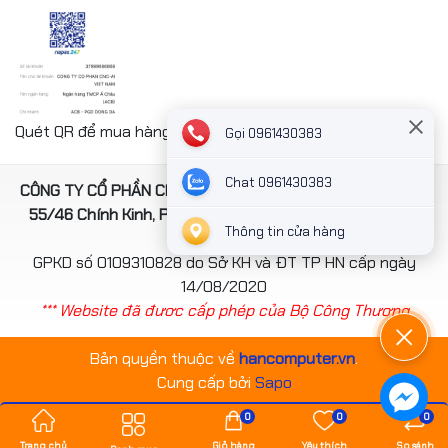
Quét QR để mua hàng nhanh chóng thanh toán công ty
Gọi 0961430383
Chat 0961430383
CÔNG TY CỔ PHẦN CNC-AI VIỆT NAM. Địa chỉ: Số 4, ngách
55/46 Chính Kinh, Phường Thanh Xuân, TP Hà Nội, Việt
Thông tin cửa hàng
Nam
GPKD số 0109310828 do Sở KH và ĐT TP HN cấp ngày
14/08/2020
*** Website đã đươc cấp phép của Bộ Công Thương
Bản quyền thuộc về
hancomputer.vn
.
Cung cấp bởi
Sapo
0
0
0
Trang chủ
Giỏ hàng
Yêu thích
So sánh