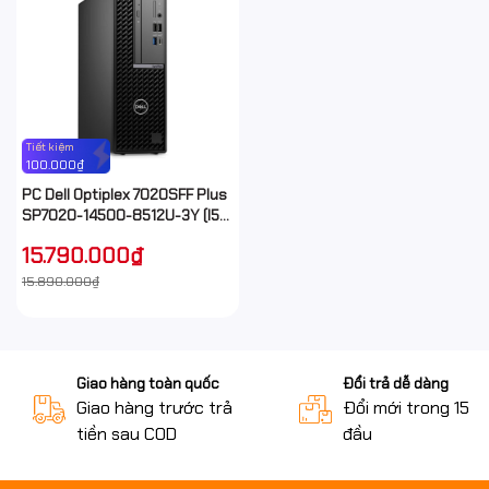
Tiết kiệm
100.000₫
PC Dell Optiplex 7020SFF Plus
SP7020-14500-8512U-3Y (I5-
14500 VPro/ 8GB/ 512GB
15.790.000₫
SSD/ NoOS/ 260W/ Key/
Mouse/ 3Y)
15.890.000₫
Giao hàng toàn quốc
Đổi trả dễ dàng
Giao hàng trước trả
Đổi mới trong 15 n
tiền sau COD
đầu