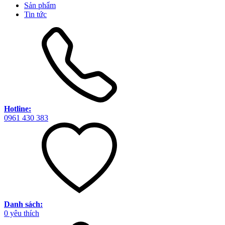
Sản phẩm
Tin tức
Hotline:
0961 430 383
Danh sách:
0
yêu thích