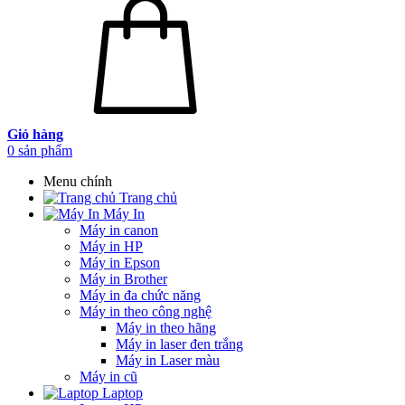
Giỏ hàng
0
sản phẩm
Menu chính
Trang chủ
Máy In
Máy in canon
Máy in HP
Máy in Epson
Máy in Brother
Máy in đa chức năng
Máy in theo công nghệ
Máy in theo hãng
Máy in laser đen trắng
Máy in Laser màu
Máy in cũ
Laptop