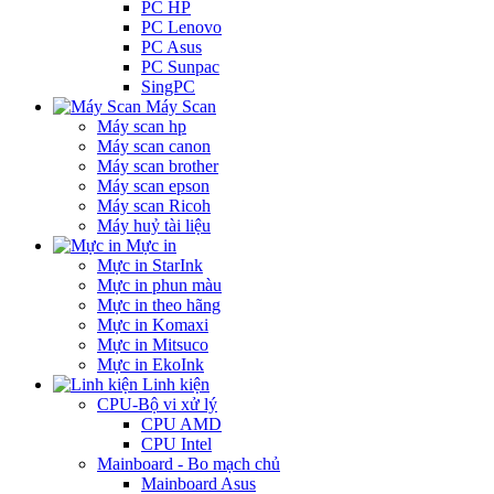
PC HP
PC Lenovo
PC Asus
PC Sunpac
SingPC
Máy Scan
Máy scan hp
Máy scan canon
Máy scan brother
Máy scan epson
Máy scan Ricoh
Máy huỷ tài liệu
Mực in
Mực in StarInk
Mực in phun màu
Mực in theo hãng
Mực in Komaxi
Mực in Mitsuco
Mực in EkoInk
Linh kiện
CPU-Bộ vi xử lý
CPU AMD
CPU Intel
Mainboard - Bo mạch chủ
Mainboard Asus