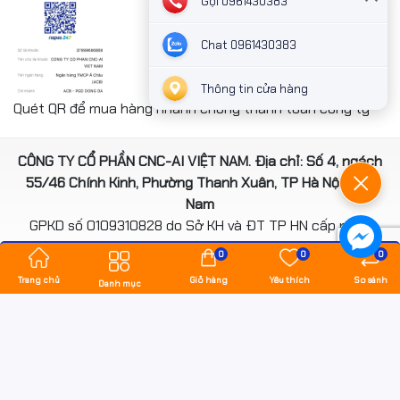
Gọi 0961430383
Chat 0961430383
Thông tin cửa hàng
Quét QR để mua hàng nhanh chóng thanh toán công ty
CÔNG TY CỔ PHẦN CNC-AI VIỆT NAM. Địa chỉ: Số 4, ngách
55/46 Chính Kinh, Phường Thanh Xuân, TP Hà Nội, Việt
Nam
GPKD số 0109310828 do Sở KH và ĐT TP HN cấp ngày
14/08/2020
0
0
0
*** Website đã đươc cấp phép của Bộ Công Thương
Trang chủ
Giỏ hàng
Yêu thích
So sánh
Danh mục
Bản quyền thuộc về
hancomputer.vn
.
Cung cấp bởi
Sapo