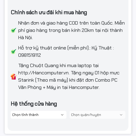
200dpi
60ppm (Simplex), 120ipm (Duplex)
Chính sách ưu đãi khi mua hàng
256 mức
Nhận đơn và giao hàng COD trên toàn Quốc. Miễn
màu xám
300dpi
60ppm (Simplex), 120ipm (Duplex)
phí giao hàng trong bán kính 20km tại nội thành
Hà Nội.
200dpi
60ppm (Simplex), 120ipm (Duplex)
Hỗ trợ kỹ thuật online (miễn phí).: Kỹ Thuật :
Quét màu
0981519112
24-bit
300dpi
60ppm (Simplex), 84ipm (Duplex)
Tặng Chuột Quang khi mua laptop tại
http://Hancomputer.vn. Tặng ngay 01 hộp mực
Starink (Theo mã máy) khi đặt đơn Combo PC
Giao diện
SCSI-III / USB 2.0 tốc độ cao
Văn Phòng + Máy in tại Hancomputer.
Trình điều
Hệ thống cửa hàng
ISIS / TWAIN
khiển quét
Tự nhận cuốn giấy đôi siêu âm, chế độ quét liên tục,
giảm Moire. Xóa hiện tượng thấm mực / xóa nền, xóa
lỗ. Giảm màu, tự nhận cỡ giấy, nhận định hướng văn