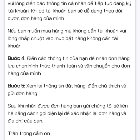
vui lòng điền các thông tin cá nhân để tiếp tục đăng ký
ấn tượng – tốc độ
tài khoản. Khi có tài khoản bạn sẽ dễ dàng theo dõi
được đơn hàng của mình
cực nhanh
Nếu bạn muốn mua hàng mà không cần tài khoản vui
lòng nhấp chuột vào mục đặt hàng không cần tài
Canon DR-6030C được trang bị
cảm biến CMOS 3-line
,
khoản
giúp máy:
Bước 4:
Điền các thông tin của bạn để nhận đơn hàng,
Quét siêu nhanh:
lựa chọn hình thức thanh toán và vận chuyển cho đơn
✔
45 trang/phút
(1 mặt) – đen trắng và grayscale
hàng của mình
✔
90 ảnh/phút
(2 mặt)
✔
30 trang/phút
(1 mặt, màu)
Bước 5:
Xem lại thông tin đặt hàng, điền chú thích và
✔
60 ảnh/phút
(2 mặt, màu)
gửi đơn hàng
Tái tạo màu sắc và chi tiết xuất sắc
Sau khi nhận được đơn hàng bạn gửi chúng tôi sẽ liên
hệ bằng cách gọi điện lại để xác nhận lại đơn hàng và
Chất lượng ảnh hoàn toàn đồng đều giữa tài liệu màu
địa chỉ của bạn.
và đen trắng
Trân trọng cảm ơn.
Ngoài ra, tính năng
chuyển ảnh JPEG tự động
giúp