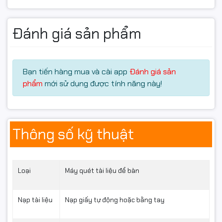
giảm kích thước file đáng kể, rút ngắn thời gian truyền
dữ liệu và lưu trữ.
Đánh giá sản phẩm
🔧
Kho tính năng
thông minh – tối ưu
Bạn tiến hàng mua và cài app
Đánh giá sản
phẩm
mới sử dụng được tính năng này!
hóa quy trình scan
Canon DR-6030C sở hữu bộ tính năng cao cấp đáp
Thông số kỹ thuật
ứng mọi nhu cầu xử lý tài liệu:
✔ Chống kẹt giấy –
Tự nhận
Loại
Máy quét tài liệu để bàn
cuốn giấy đôi siêu âm
Nạp tài liệu
Nạp giấy tự động hoặc bằng tay
Đảm bảo quét liên tục, hạn chế lỗi.