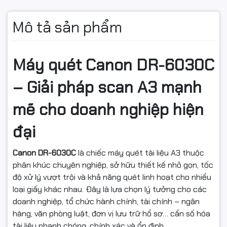
Các chức
bản. Bỏ trang trắng, chỉnh lệch giấy,
năng hữu
MultiStreamTM, xem trước khi quét, các ưu tiên
dụng
Mô tả sản phẩm
người sử dụng. Tìm giấy nghiêng, điều chỉnh đường
gamma, xóa viền, xóa các điểm tách biệt nhấn mạnh
lề, Add-on
Máy quét Canon DR-6030C
Điện năng
AC220 - 240V (50 / 60Hz)
– Giải pháp scan A3 mạnh
yêu cầu
mẽ cho doanh nghiệp hiện
Mức tiêu
46,5W (Khi quét), 3,7W (Khi ở chế độ nghỉ chờ)
thụ điện
đại
10 - 32,5°C (50 – 90,5°F)
Canon DR-6030C
là chiếc máy quét tài liệu A3 thuộc
Môi trường
phân khúc chuyên nghiệp, sở hữu thiết kế nhỏ gọn, tốc
hoạt động
độ xử lý vượt trội và khả năng quét linh hoạt cho nhiều
Độ ẩm
20 - 80% RH
loại giấy khác nhau. Đây là lựa chọn lý tưởng cho các
doanh nghiệp, tổ chức hành chính, tài chính – ngân
Kích thước
Khi đóng khay nạp
398,4 x 312 x 191,4mm (15,6
hàng, văn phòng luật, đơn vị lưu trữ hồ sơ… cần số hóa
(W x D x H)
giấy
x 12,3 x 7,5in.)
tài liệu nhanh chóng, chính xác và ổn định.