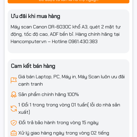
nâng cao chất lượng văn bản, nâng cao chất lượng
văn bản loại II.
Chế độ
Ưu đãi khi mua hàng
quét
Máy scan Canon DR-6030C khổ A3, quét 2 mặt tự
Quét 256 mức màu xám, quét màu 24 bit, Tự nhận
động, tốc độ cao, ADF bền bỉ. Hàng chính hãng tại
màu
Hancomputer.vn – Hotline 0961.430.383
100 x 100dpi, 150 x 150dpi, 200 x 200dpi, 240 x 240dpi,
300 x 300dpi,
Độ phân
Cam kết bán hàng
giải quét
400 x 400dpi, 600 x 600dpi
Giá bán Laptop, PC, Máy in, Máy Scan luôn ưu đãi
cạnh tranh
Sản phẩm chính hãng 100%
Tốc độ quét (A4 / LTR, Portrait)
1 Đổi 1 trong trong vòng 01 tuần( lỗi do nhà sản
xuất)
200dpi
60ppm (Simplex), 120ipm (Duplex)
Đen trắng
Đổi trả bảo hành trong vòng 15 ngày
300dpi
60ppm (Simplex), 120ipm (Duplex)
Xử lý giao hàng ngày trong vòng 02 tiếng