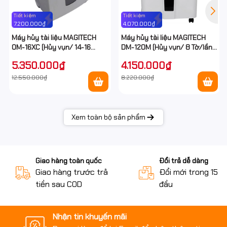
Tiết kiệm
Tiết kiệm
7.200.000₫
4.070.000₫
Máy hủy tài liệu MAGITECH
Máy hủy tài liệu MAGITECH
OM-16XC (Hủy vụn/ 14-16
DM-120M (Hủy vụn/ 8 Tờ/lần/
Tờ/lần/ A4/A5)
A4/A5)
5.350.000₫
4.150.000₫
12.550.000₫
8.220.000₫
Xem toàn bộ sản phẩm
Giao hàng toàn quốc
Đổi trả dễ dàng
Giao hàng trước trả
Đổi mới trong 15 n
tiền sau COD
đầu
Nhận tin khuyến mãi