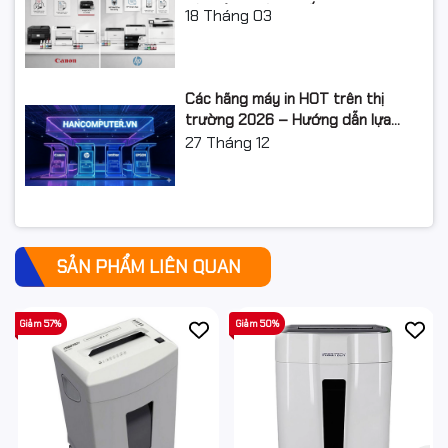
LỘ TRÌNH NÂNG CẤP 2026
18
Tháng 03
Các hãng máy in HOT trên thị
trường 2026 – Hướng dẫn lựa
chọn và so sánh chi tiết
27
Tháng 12
SẢN PHẨM LIÊN QUAN
Giảm 57%
Giảm 50%