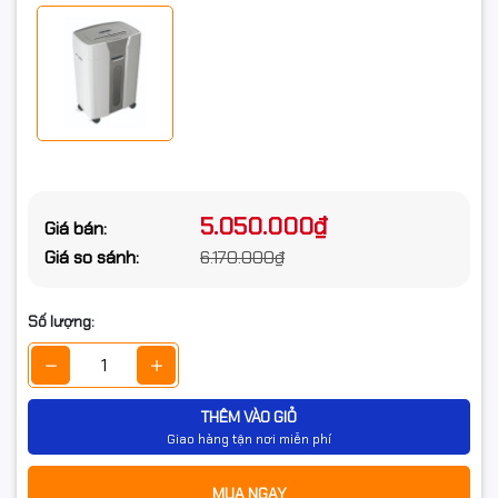
Xuất xứ
Công nghệ Đức / Xuất xứ Trung Quốc
5.050.000₫
Giá bán:
Giá so sánh:
6.170.000₫
Số lượng:
THÊM VÀO GIỎ
Giao hàng tận nơi miễn phí
MUA NGAY