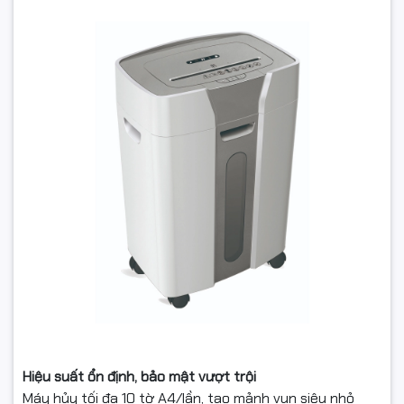
Hiệu suất ổn định, bảo mật vượt trội
Máy hủy tối đa 10 tờ A4/lần, tạo mảnh vụn siêu nhỏ