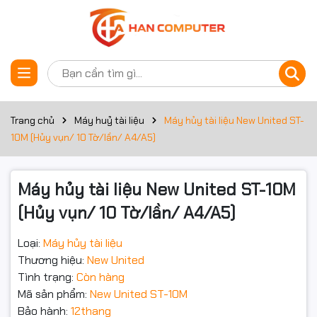
Thông số kỹ thuật
Đặt trước sản phẩm
Kiểu hủy
Hủy vụn
Công suất
Trang chủ
Máy huỷ tài liệu
Máy hủy tài liệu New United ST-
10 tờ
hủy
10M (Hủy vụn/ 10 Tờ/lần/ A4/A5)
Độ ồn
60dB
Máy hủy tài liệu New United ST-10M
Khả năng
Thẻ tín dụng/Staples
hủy
(Hủy vụn/ 10 Tờ/lần/ A4/A5)
Khổ giấy
A4/A5
Loại:
Máy hủy tài liệu
Thương hiệu:
New United
Thùng chứa
Dung tích bình chứa (Gal/L): 25.6L
Tình trạng:
Còn hàng
Kích thước
Mã sản phẩm:
New United ST-10M
2*12 mm
hủy
Bảo hành:
12thang