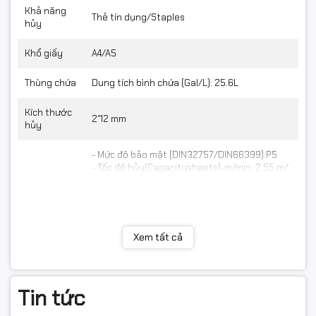
Khả năng
Thẻ tín dụng/Staples
hủy
Khổ giấy
A4/A5
Thùng chứa
Dung tích bình chứa (Gal/L): 25.6L
Kích thước
2*12 mm
hủy
- Mức độ bảo mật (DIN32757/DIN66399):P5
- Tốc độ hủy(Capacitysheets)-m/min :2.55 m/
phút
- Duty Cycle-(min):15min
- Kiểu thùng:Kéo ra
- Kích thước cửa hủy-(mm):228mm
- Cửa hủy CD:Không
Xem tất cả
- Tự khởi động Có
- Tự đảo ngược Có
Mô tả khác
- Chế độ ngủ ( tiết kiệm điện) Có
- Chế độ chờ ( chế độ tự động) Có
Tin tức
- Bảo vệ quá nhiệt Có
- Bảo vệ quá tải Có