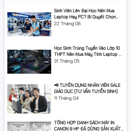
- Tính năng chuyển đổi:I-O-R
- Bánh xe:không
Sinh Viên Lên Đại Học Nên Mua
- Kiểu dáng : Gọn nhẹ;Cá nhân, giá đình, văn
Laptop Hay PC? Bí Quyết Chọn
phòng, cơ quan
- Màu sắc : Xám & Bạc
Máy Tính Đúng Nhu Cầu, Không
22
Tháng 06
- Loại động cơ : Động cơ cảm ứng
Lãng Phí Tiền Của Bố Mẹ
- Kích thước sản phẩm (H*W*D)-
Kích thước
(mm)560*390*280
Học Sinh Trúng Tuyển Vào Lớp 10
- Hộp bên trong (H*W*D)-(mm)540*464*350
THPT Nên Mua Máy Tính Laptop Gì
Năm Học 2026 - 2027?
31
Tháng 05
Trọng lượng
~ 15.2 Kg
Xuất xứ
Công nghệ Đức / Xuất xứ Trung Quốc
📢 TUYỂN DỤNG NHÂN VIÊN SALE
GIÁO DỤC (TƯ VẤN TUYỂN SINH)
11
Tháng 04
TỔNG HỢP DANH SÁCH MÁY IN
CANON & HP ĐÃ DỪNG SẢN XUẤT: