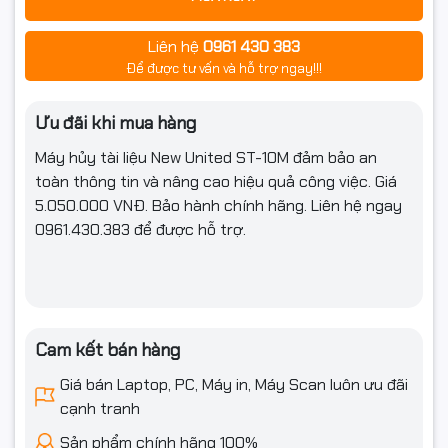
Liên hệ
0961 430 383
Để được tư vấn và hỗ trợ ngay!!!
Ưu đãi khi mua hàng
Máy hủy tài liệu New United ST-10M
đảm bảo an
toàn thông tin và nâng cao hiệu quả công việc. Giá
5.05
0.000 VNĐ
. Bảo hành chính hãng. Liên hệ ngay
0961.430.383
để được hỗ trợ.
Cam kết bán hàng
Giá bán Laptop, PC, Máy in, Máy Scan luôn ưu đãi
cạnh tranh
Sản phẩm chính hãng 100%