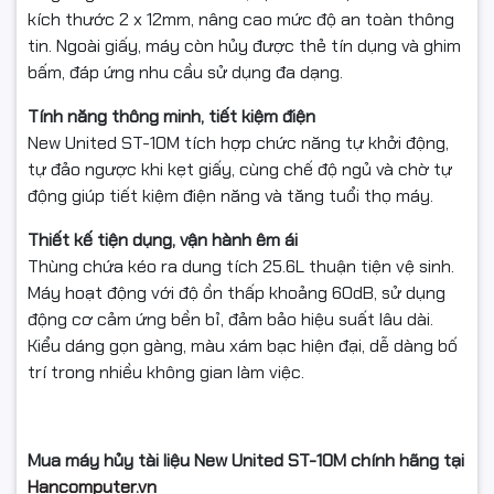
kích thước 2 x 12mm, nâng cao mức độ an toàn thông
tin. Ngoài giấy, máy còn hủy được thẻ tín dụng và ghim
bấm, đáp ứng nhu cầu sử dụng đa dạng.
Tính năng thông minh, tiết kiệm điện
New United ST-10M tích hợp chức năng tự khởi động,
tự đảo ngược khi kẹt giấy, cùng chế độ ngủ và chờ tự
động giúp tiết kiệm điện năng và tăng tuổi thọ máy.
Thiết kế tiện dụng, vận hành êm ái
Thùng chứa kéo ra dung tích 25.6L thuận tiện vệ sinh.
Máy hoạt động với độ ồn thấp khoảng 60dB, sử dụng
động cơ cảm ứng bền bỉ, đảm bảo hiệu suất lâu dài.
Kiểu dáng gọn gàng, màu xám bạc hiện đại, dễ dàng bố
trí trong nhiều không gian làm việc.
Mua máy hủy tài liệu New United ST-10M chính hãng tại
Hancomputer.vn