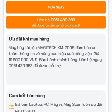
MUA NGAY
Liên hệ
0961 430 383
Để được tư vấn và hỗ trợ ngay!!!
Ưu đãi khi mua hàng
Máy hủy tài liệu MAGITECH XM-200S
đảm bảo an
toàn thông tin và nâng cao hiệu quả công việc. Giá
19.90
0.000 VNĐ
. Bảo hành chính hãng. Liên hệ ngay
0961.430.383
để được hỗ trợ.
Cam kết bán hàng
Giá bán Laptop, PC, Máy in, Máy Scan luôn ưu đãi
cạnh tranh