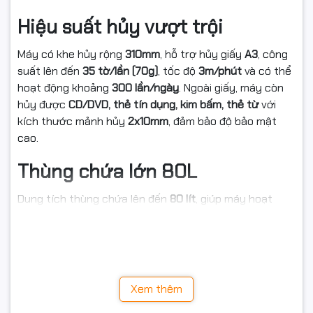
Hiệu suất hủy vượt trội
Máy có khe hủy rộng
310mm
, hỗ trợ hủy giấy
A3
, công
suất lên đến
35 tờ/lần (70g)
, tốc độ
3m/phút
và có thể
hoạt động khoảng
300 lần/ngày
. Ngoài giấy, máy còn
hủy được
CD/DVD, thẻ tín dụng, kim bấm, thẻ từ
với
kích thước mảnh hủy
2x10mm
, đảm bảo độ bảo mật
cao.
Thùng chứa lớn 80L
Dung tích thùng chứa lên đến
80 lít
, giúp máy hoạt
động liên tục trong thời gian dài mà không cần đổ rác
thường xuyên – rất phù hợp cho văn phòng quy mô
lớn.
Thiết kế tiện lợi, dễ sử dụng
Xem thêm
Máy được trang bị
màn hình LED hiển thị
, bánh xe có