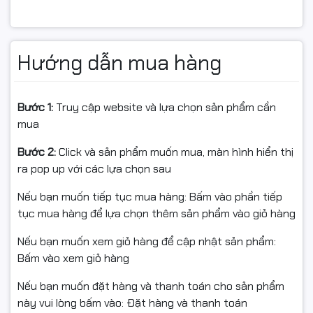
khóa cố định giúp di chuyển linh hoạt. Độ ồn chỉ
khoảng
55dB
, vận hành êm ái, không gây ảnh hưởng
đến môi trường làm việc.
Hướng dẫn mua hàng
Bảo mật và thân thiện môi
trường
Bước 1:
Truy cập website và lựa chọn sản phẩm cần
mua
MAGITECH XM-200S giúp bảo vệ thông tin quan trọng
tuyệt đối, đồng thời giấy vụn sau khi hủy có thể tái
Bước 2:
Click và sản phẩm muốn mua, màn hình hiển thị
chế, góp phần bảo vệ môi trường.
ra pop up với các lựa chọn sau
Nếu bạn muốn tiếp tục mua hàng: Bấm vào phần tiếp
tục mua hàng để lựa chọn thêm sản phẩm vào giỏ hàng
Mua
máy hủy tài liệu
MAGITECH XM-200S
chính hãng
tại
Nếu bạn muốn xem giỏ hàng để cập nhật sản phẩm:
Hancomputer.vn
Bấm vào xem giỏ hàng
Khi mua tại
Hancomputer.vn
, bạn hoàn toàn yên tâm
với:
Nếu bạn muốn đặt hàng và thanh toán cho sản phẩm
này vui lòng bấm vào: Đặt hàng và thanh toán