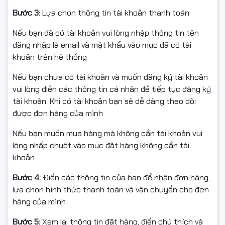
✔️ Hàng chính hãng – đầy đủ tem & bảo hành Việt Nam
✔️ Miễn phí giao hàng nội thành Hà Nội
Bước 3:
Lựa chọn thông tin tài khoản thanh toán
✔️ Hỗ trợ kỹ thuật trọn đời
Nếu bạn đã có tài khoản vui lòng nhập thông tin tên
✔️ Ship COD toàn quốc – nhận hàng kiểm tra mới thanh
đăng nhập là email và mật khẩu vào mục đã có tài
toán
khoản trên hệ thống
📞
Hotline tư vấn & báo giá tốt nhất: 0961.430.383
Nếu bạn chưa có tài khoản và muốn đăng ký tài khoản
🌐 Website:
Hancomputer.vn
vui lòng điền các thông tin cá nhân để tiếp tục đăng ký
tài khoản. Khi có tài khoản bạn sẽ dễ dàng theo dõi
được đơn hàng của mình
Nếu bạn muốn mua hàng mà không cần tài khoản vui
lòng nhấp chuột vào mục đặt hàng không cần tài
khoản
Bước 4:
Điền các thông tin của bạn để nhận đơn hàng,
lựa chọn hình thức thanh toán và vận chuyển cho đơn
hàng của mình
Bước 5:
Xem lại thông tin đặt hàng, điền chú thích và