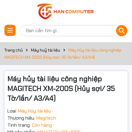
Thông số kỹ thuật
Đặt trước sản phẩm
Kiểu hủy
Hủy sợi
Công suất
Trang chủ
Máy huỷ tài liệu
Máy hủy tài liệu công nghiệp
35 tờ
hủy
MAGITECH XM-200S (Hủy sợi/ 35 Tờ/lần/ A3/A4)
Độ ồn
55 dB
Máy hủy tài liệu công nghiệp
Khả năng
Hủy : CD / Kim Bấm / Thẻ Từ : 2x10mm
hủy
MAGITECH XM-200S (Hủy sợi/ 35
Tờ/lần/ A3/A4)
Khổ giấy
A3/A4
Thùng chứa
80 lít
Loại:
Máy hủy tài liệu
Thương hiệu:
Magitech
Kích thước
520 x 385 x 895 mm
Tình trạng:
Còn hàng
hủy