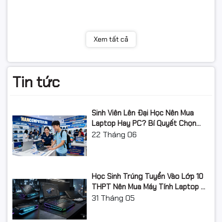
Trọng lượng
21,3 Kg
Xem tất cả
Xuất xứ
Trung Quốc
Tin tức
Sinh Viên Lên Đại Học Nên Mua
Laptop Hay PC? Bí Quyết Chọn
Máy Tính Đúng Nhu Cầu, Không
22
Tháng 06
Lãng Phí Tiền Của Bố Mẹ
Học Sinh Trúng Tuyển Vào Lớp 10
THPT Nên Mua Máy Tính Laptop Gì
Năm Học 2026 - 2027?
31
Tháng 05