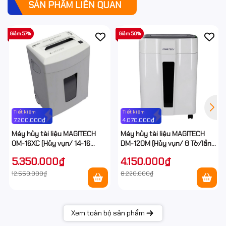
SẢN PHẨM LIÊN QUAN
Giảm 57%
Giảm 50%
Tiết kiệm
Tiết kiệm
7.200.000₫
4.070.000₫
Máy hủy tài liệu MAGITECH
Máy hủy tài liệu MAGITECH
OM-16XC (Hủy vụn/ 14-16
DM-120M (Hủy vụn/ 8 Tờ/lần/
Tờ/lần/ A4/A5)
A4/A5)
5.350.000₫
4.150.000₫
12.550.000₫
8.220.000₫
Xem toàn bộ sản phẩm