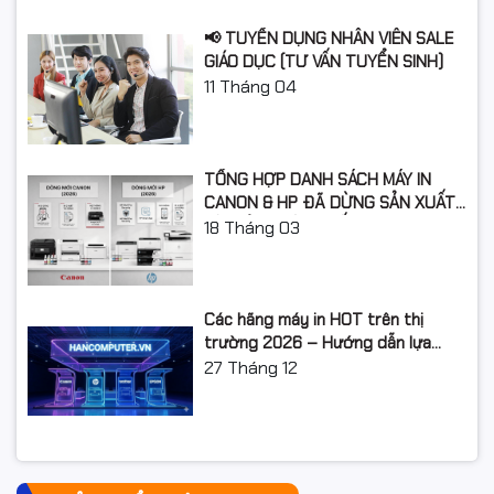
📢 TUYỂN DỤNG NHÂN VIÊN SALE
GIÁO DỤC (TƯ VẤN TUYỂN SINH)
11
Tháng 04
TỔNG HỢP DANH SÁCH MÁY IN
CANON & HP ĐÃ DỪNG SẢN XUẤT:
LỘ TRÌNH NÂNG CẤP 2026
18
Tháng 03
Các hãng máy in HOT trên thị
trường 2026 – Hướng dẫn lựa
chọn và so sánh chi tiết
27
Tháng 12