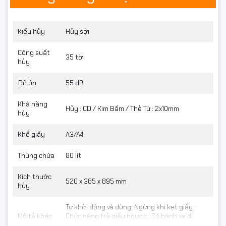
Kiểu hủy
Hủy sợi
Công suất
35 tờ
hủy
Độ ồn
55 dB
Khả năng
Hủy : CD / Kim Bấm / Thẻ Từ : 2x10mm
hủy
Khổ giấy
A3/A4
Thùng chứa
80 lít
Kích thước
520 x 385 x 895 mm
hủy
Tự khởi động và dừng; Ngừng khi kẹt giấy ;
Mô tả khác
Chức năng trả giấy ngược ; Có bánh xe di
chuyễn dễ dàng.