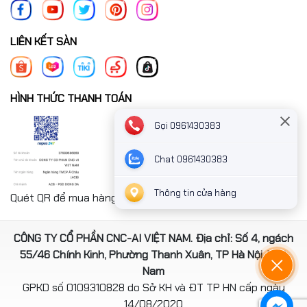
LIÊN KẾT SÀN
HÌNH THỨC THANH TOÁN
Gọi 0961430383
Chat 0961430383
Thông tin cửa hàng
Quét QR để mua hàng nhanh chóng thanh toán công ty
CÔNG TY CỔ PHẦN CNC-AI VIỆT NAM. Địa chỉ: Số 4, ngách
55/46 Chính Kinh, Phường Thanh Xuân, TP Hà Nội, Việt
Nam
GPKD số 0109310828 do Sở KH và ĐT TP HN cấp ngày
14/08/2020