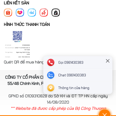
LIÊN KẾT SÀN
HÌNH THỨC THANH TOÁN
Quét QR để mua hàng nhanh chóng thanh toán công ty
Gọi 0961430383
Chat 0961430383
CÔNG TY CỔ PHẦN CNC-AI VIỆT NAM. Địa chỉ: Số 4, ngách
55/46 Chính Kinh, Phường Thanh Xuân, TP Hà Nội, Việt
Thông tin cửa hàng
Nam
GPKD số 0109310828 do Sở KH và ĐT TP HN cấp ngày
14/08/2020
*** Website đã đươc cấp phép của Bộ Công Thương