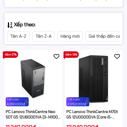
Xếp theo:
Tên A-Z
Tên Z-A
Hàng mới
Giá thấp đến cao
Giảm 27%
Giảm 13%
Tiết kiệm
Tiết kiệm
4.260.000₫
2.050.000₫
PC Lenovo ThinkCentre Neo
PC Lenovo ThinkCentre M70t
50T G5 12UB0001VA (3-14100 /
G5 12U0000DVA (Core i5-
8GB / 512GB SSD / WiFi +
14400 / 8GB RAM / 512GB SSD