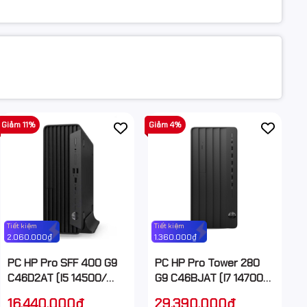
Giảm 11%
Giảm 4%
Tiết kiệm
Tiết kiệm
2.060.000₫
1.360.000₫
PC HP Pro SFF 400 G9
PC HP Pro Tower 280
C46D2AT (I5 14500/
G9 C46BJAT (I7 14700/
8GB/ 512GB SSD/ Wifi +
16GB/ 512GB SSD/ Wifi +
16.440.000₫
29.390.000₫