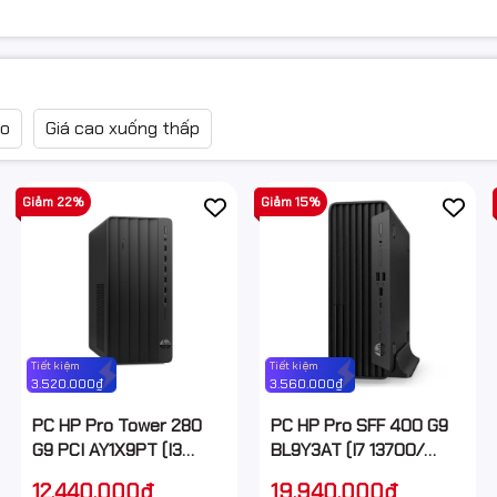
ao
Giá cao xuống thấp
Giảm 22%
Giảm 15%
Tiết kiệm
Tiết kiệm
3.520.000₫
3.560.000₫
PC HP Pro Tower 280
PC HP Pro SFF 400 G9
G9 PCI AY1X9PT (I3
BL9Y3AT (I7 13700/
14100/ 8GB/ 512GB SSD/
16GB/ 512GB SSD/ Wifi +
12.440.000₫
19.940.000₫