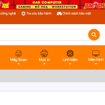
n công nghệ
Tra cứu bảo hành
Chính sách bảo mật
Máy Scan
Mực in
Linh kiện
Màn hình