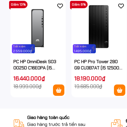
Giảm 13%
Giảm 8%
Tiết kiệm
Tiết kiệm
2.559.000₫
1.495.000₫
PC HP OmniDesk S03
PC HP Pro Tower 280
0025D C16E0PA (I5
G9 CU3B7AT (I5 12500/
14400/ 16GB/ 512GB
8GB/ 256Gb SSD/ Wifi +
16.440.000₫
18.190.000₫
SSD/ WiFi + BT/ Key/
BT/ Key/ Mouse/ Win11/
18.999.000₫
19.685.000₫
Mouse/ Win11/ 1Y)
1Y)
Giao hàng toàn quốc
Giao hàng trước trả tiền sau