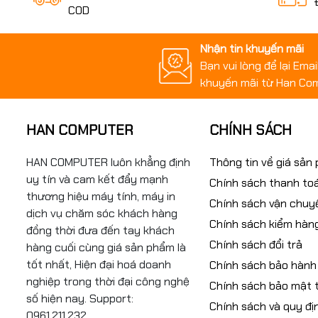
COD
Nhận tin khuyến mãi
Bạn vui lòng để lại Ema
khuyến mãi từ Han Co
HAN COMPUTER
CHÍNH SÁCH
HAN COMPUTER luôn khẳng định
Thông tin về giá sản
uy tín và cam kết đẩy mạnh
Chính sách thanh to
thương hiệu máy tính, máy in
Chính sách vận chuy
dịch vụ chăm sóc khách hàng
Chính sách kiểm hàn
đồng thời đưa đến tay khách
Chính sách đổi trả
hàng cuối cùng giá sản phẩm là
tốt nhất, Hiện đại hoá doanh
Chính sách bảo hành
nghiệp trong thời đại công nghệ
Chính sách bảo mật t
số hiện nay. Support:
Chính sách và quy đị
0961.211.232