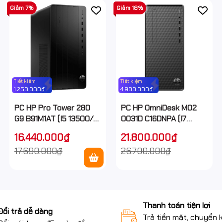
Giảm 7%
Giảm 18%
Tiết kiệm
Tiết kiệm
1.250.000₫
4.900.000₫
PC HP Pro Tower 280
PC HP OmniDesk M02
G9 B91M1AT (I5 13500/
0031D C16DNPA (I7
16GB/ 512GB SSD/ Wifi +
14700/ 32GB/ 512GB
16.440.000₫
21.800.000₫
BT/ Key/ Mouse/ Win11/
SSD/ Wifi + BT/ Key/
17.690.000₫
26.700.000₫
1Y)
Mouse/ Win11/ 1Y)
Thanh toán tiện lợi
Đổi trả dễ dàng
Trả tiền mặt, chuyển 