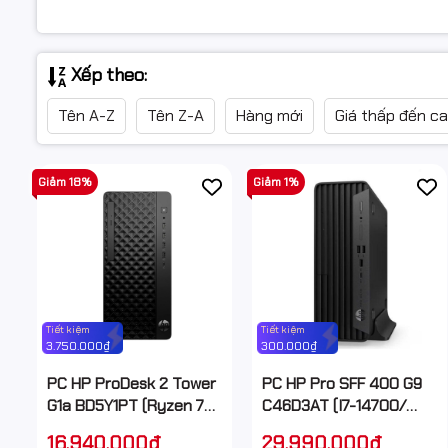
Xếp theo:
Tên A-Z
Tên Z-A
Hàng mới
Giá thấp đến c
Giảm 18%
Giảm 1%
Tiết kiệm
Tiết kiệm
3.750.000₫
300.000₫
PC HP ProDesk 2 Tower
PC HP Pro SFF 400 G9
G1a BD5Y1PT (Ryzen 7
C46D3AT (I7-14700/
8700G/ 16GB/ 512GB
16GB/ 512GB SSD/ WiFi +
16.940.000₫
29.990.000₫