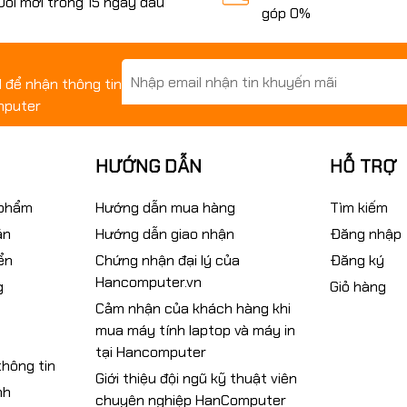
Đổi mới trong 15 ngày đầu
góp 0%
il để nhận thông tin
mputer
HƯỚNG DẪN
HỖ TRỢ
 phẩm
Hướng dẫn mua hàng
Tìm kiếm
án
Hướng dẫn giao nhận
Đăng nhập
ển
Chứng nhận đại lý của
Đăng ký
Hancomputer.vn
g
Giỏ hàng
Cảm nhận của khách hàng khi
mua máy tính laptop và máy in
tại Hancomputer
hông tin
Giới thiệu đội ngũ kỹ thuật viên
nh
chuyên nghiệp HanComputer