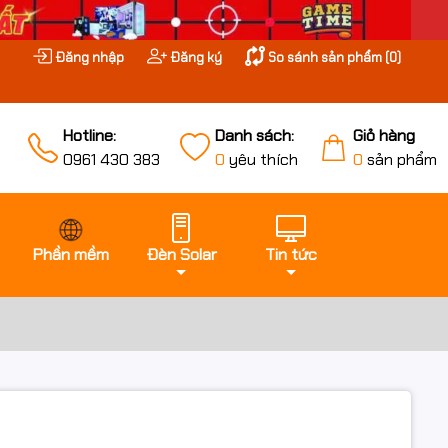
Đăng nhập
Đăng ký
So sánh sản phẩm (
0
)
Hotline:
Danh sách:
Giỏ hàng
0961 430 383
0
yêu thích
0
sản phẩm
Phần mềm
Đèn Solar
Tin tức