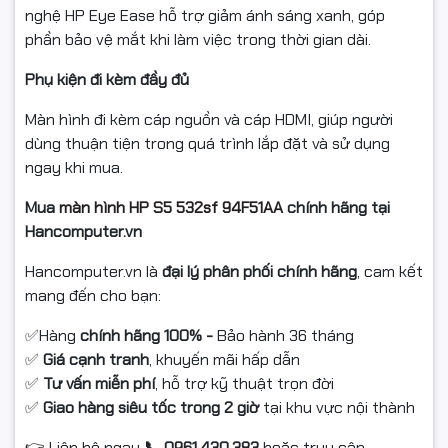
nghệ HP Eye Ease hỗ trợ giảm ánh sáng xanh, góp
phần bảo vệ mắt khi làm việc trong thời gian dài.
Phụ kiện đi kèm đầy đủ
Màn hình đi kèm cáp nguồn và cáp HDMI, giúp người
dùng thuận tiện trong quá trình lắp đặt và sử dụng
ngay khi mua.
Mua
màn hình HP S5 532sf 94F51AA
chính hãng tại
Hancomputer.vn
Hancomputer.vn là
đại lý phân phối chính hãng
, cam kết
mang đến cho bạn:
Hàng
chính hãng 100% -
Bảo hành 36 tháng
✅
Giá cạnh tranh
, khuyến mãi hấp dẫn
✅
Tư vấn miễn phí
, hỗ trợ kỹ thuật trọn đời
✅
Giao hàng siêu tốc trong 2 giờ
tại khu vực nội thành
✅
Liên hệ ngay
0961.430.383
hoặc truy cập
👉
📞