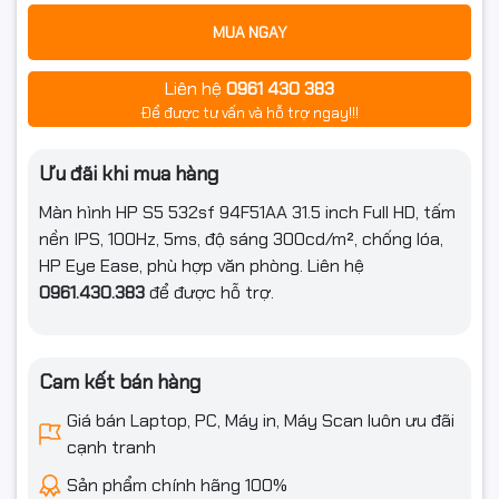
MUA NGAY
Liên hệ
0961 430 383
Để được tư vấn và hỗ trợ ngay!!!
Ưu đãi khi mua hàng
Màn hình HP S5 532sf 94F51AA 31.5 inch Full HD, tấm
nền IPS, 100Hz, 5ms, độ sáng 300cd/m², chống lóa,
HP Eye Ease, phù hợp văn phòng. Liên hệ
0961.430.383
để được hỗ trợ.
Cam kết bán hàng
Giá bán Laptop, PC, Máy in, Máy Scan luôn ưu đãi
cạnh tranh
Sản phẩm chính hãng 100%