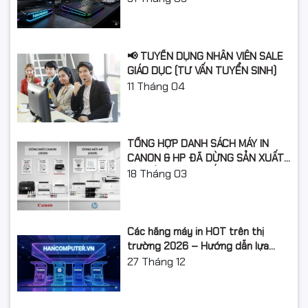
📢 TUYỂN DỤNG NHÂN VIÊN SALE
GIÁO DỤC (TƯ VẤN TUYỂN SINH)
11
Tháng 04
TỔNG HỢP DANH SÁCH MÁY IN
CANON & HP ĐÃ DỪNG SẢN XUẤT:
LỘ TRÌNH NÂNG CẤP 2026
18
Tháng 03
Các hãng máy in HOT trên thị
trường 2026 – Hướng dẫn lựa
chọn và so sánh chi tiết
27
Tháng 12