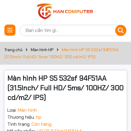
Thông số kỹ thuật
Đặt trước sản phẩm
Màn hình
Nhu cầu
Màn hình văn phòng
Trang chủ
Màn hình HP
Màn hình HP S5 532sf 94F51AA
(31.5Inch/ Full HD/ 5ms/ 100HZ/ 300 cd/m2/ IPS)
Kích thước màn
31.5Inch
hình
Màn hình HP S5 532sf 94F51AA
Độ phân giải
Full HD (1920x1080)
(31.5Inch/ Full HD/ 5ms/ 100HZ/ 300
Thời gian đáp
5ms
cd/m2/ IPS)
ứng
Tần số quét
100HZ
Loại:
Màn hình
Thương hiệu:
hp
Độ sáng
300cd/m2
Tình trạng:
Còn hàng