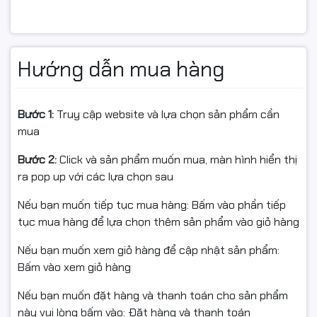
Hướng dẫn mua hàng
Bước 1:
Truy cập website và lựa chọn sản phẩm cần
Tấm nền IPS cao cấp với độ tương phản vượt trội
mua
Màn hình sử dụng tấm nền IPS chất lượng cao, cho
Bước 2:
Click và sản phẩm muốn mua, màn hình hiển thị
màu sắc trung thực, ổn định và đồng đều. Góc nhìn
ra pop up với các lựa chọn sau
rộng 178 độ theo cả chiều ngang và dọc giúp hình ảnh
Nếu bạn muốn tiếp tục mua hàng: Bấm vào phần tiếp
không bị biến dạng màu sắc khi quan sát từ nhiều vị trí.
tục mua hàng để lựa chọn thêm sản phẩm vào giỏ hàng
Đặc biệt, tỷ lệ tương phản lên đến 3000:1 giúp hình ảnh
có chiều sâu rõ rệt, vùng sáng và vùng tối được thể
Nếu bạn muốn xem giỏ hàng để cập nhật sản phẩm:
hiện rõ ràng hơn so với IPS thông thường.
Bấm vào xem giỏ hàng
Độ sáng 600cd/m² đáp ứng tốt môi trường chuyên
Nếu bạn muốn đặt hàng và thanh toán cho sản phẩm
nghiệp
này vui lòng bấm vào: Đặt hàng và thanh toán