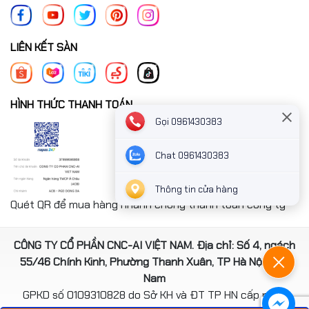
LIÊN KẾT SÀN
HÌNH THỨC THANH TOÁN
Gọi 0961430383
Chat 0961430383
Thông tin cửa hàng
Quét QR để mua hàng nhanh chóng thanh toán công ty
CÔNG TY CỔ PHẦN CNC-AI VIỆT NAM. Địa chỉ: Số 4, ngách
55/46 Chính Kinh, Phường Thanh Xuân, TP Hà Nội, Việt
Nam
GPKD số 0109310828 do Sở KH và ĐT TP HN cấp ngày