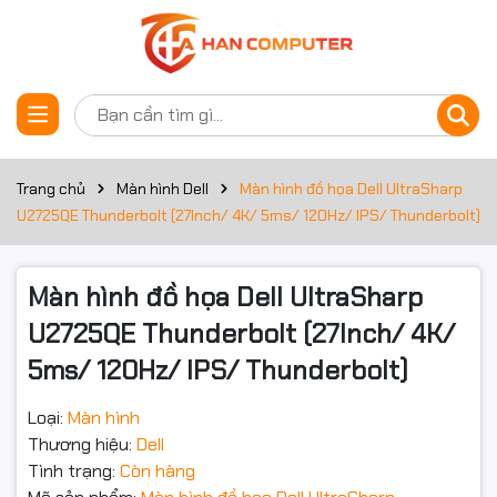
Thông số kỹ thuật
Đặt trước sản phẩm
Màn hình
Nhu cầu
Màn hình đồ họa
Trang chủ
Màn hình Dell
Màn hình đồ họa Dell UltraSharp
U2725QE Thunderbolt (27Inch/ 4K/ 5ms/ 120Hz/ IPS/ Thunderbolt)
Kích thước
27Inch
màn hình
Màn hình đồ họa Dell UltraSharp
Độ phân
4K (3840 x 2160)
giải
U2725QE Thunderbolt (27Inch/ 4K/
5ms/ 120Hz/ IPS/ Thunderbolt)
Thời gian
5ms
đáp ứng
Loại:
Màn hình
Tần số quét
120Hz
Thương hiệu:
Dell
Tình trạng:
Còn hàng
Độ sáng
600cd/m2