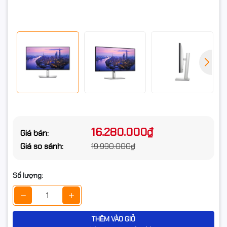
Tính năng
Thiết kế công thái học, tùy chỉnh độ cao màn hình
khác
Xuất xứ
Chính hãng
16.280.000₫
Giá bán:
Giá so sánh:
19.990.000₫
Số lượng:
THÊM VÀO GIỎ