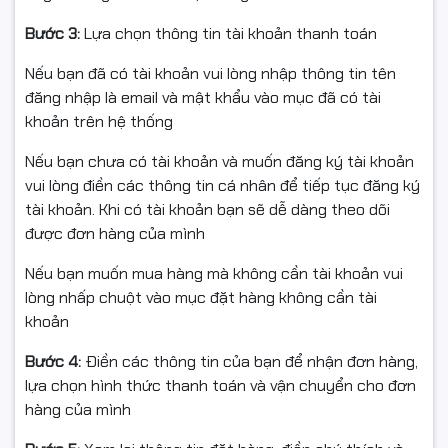
Với độ sáng lên tới 600cd/m², Dell UltraSharp U2725QE
Bước 3:
Lựa chọn thông tin tài khoản thanh toán
hiển thị hình ảnh rõ ràng ngay cả trong môi trường ánh
sáng mạnh. Đây là yếu tố quan trọng đối với các
Nếu bạn đã có tài khoản vui lòng nhập thông tin tên
studio, văn phòng mở hoặc người dùng làm việc với nội
đăng nhập là email và mật khẩu vào mục đã có tài
dung HDR và hình ảnh có dải sáng rộng.
khoản trên hệ thống
Nếu bạn chưa có tài khoản và muốn đăng ký tài khoản
vui lòng điền các thông tin cá nhân để tiếp tục đăng ký
tài khoản. Khi có tài khoản bạn sẽ dễ dàng theo dõi
được đơn hàng của mình
Nếu bạn muốn mua hàng mà không cần tài khoản vui
lòng nhấp chuột vào mục đặt hàng không cần tài
khoản
Bước 4:
Điền các thông tin của bạn để nhận đơn hàng,
lựa chọn hình thức thanh toán và vận chuyển cho đơn
hàng của mình