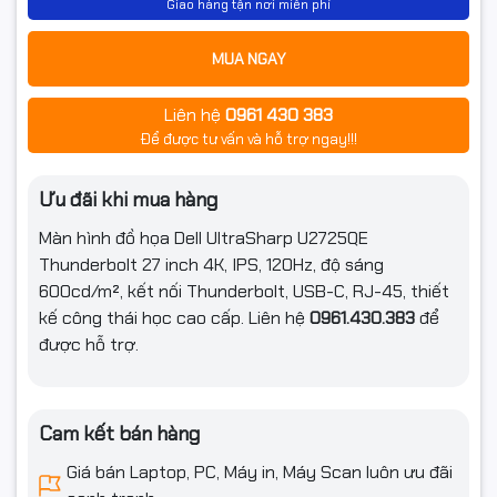
Giao hàng tận nơi miễn phí
MUA NGAY
Liên hệ
0961 430 383
Để được tư vấn và hỗ trợ ngay!!!
Ưu đãi khi mua hàng
Màn hình đồ họa Dell UltraSharp U2725QE
Thunderbolt 27 inch 4K, IPS, 120Hz, độ sáng
600cd/m², kết nối Thunderbolt, USB-C, RJ-45, thiết
kế công thái học cao cấp. Liên hệ
0961.430.383
để
được hỗ trợ.
Cam kết bán hàng
Giá bán Laptop, PC, Máy in, Máy Scan luôn ưu đãi