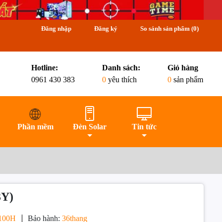
Đăng nhập
Đăng ký
So sánh sản phẩm (
0
)
Hotline:
Danh sách:
Giỏ hàng
0961 430 383
0
yêu thích
0
sản phẩm
u đãi bạn nhé
Phần mềm
Đèn Solar
Tin tức
3Y)
 100H
Bảo hành:
36thang