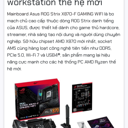
workstation thế hệ mới
Mainboard Asus ROG Strix X870-F GAMING WIFI
là bo
mạch chủ cao cấp thuộc dòng ROG Strix danh tiếng
của ASUS, được thiết kế dành cho game thủ hardcore,
streamer, nhà sáng tạo nội dung và người dùng chuyên
nghiệp. Sở hữu chipset AMD X870 mới nhất, socket
AM5 cùng hàng loạt công nghệ tiên tiến như DDR5,
PCIe 5.0, Wi-Fi 7 và USB4®, sản phẩm mang lại hiệu
năng cực mạnh cho các hệ thống PC AMD Ryzen thế
hệ mới.