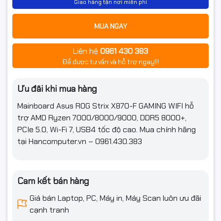
Giao hàng tận nơi miễn phí
USB Type-C® với chế độ DP Alt)
6 x Cổng USB 10Gbps (5 x Type-A
+ 1 x USB Type-C® với sạc nhanh
MUA NGAY
PD lên đến 30W)**
4 x Cổng USB 5Gbps (4 x Type-A)
Liên hệ
0961 430 383
1 x DisplayPort
Cổng giao tiếp ngoài
1 x Cổng HDMI™
Để được tư vấn và hỗ trợ ngay!!!
1 x Mô-đun Wi-Fi
1 x Ethernet Intel® 2.5Gb
2 x Giắc cắm âm thanh
Ưu đãi khi mua hàng
1 x Cổng ra S/PDIF quang
1 x Nút BIOS FlashBack™
Mainboard Asus ROG Strix X870-F GAMING WIFI hỗ
1 x Nút Clear CMOS
trợ AMD Ryzen 7000/8000/9000, DDR5 8000+,
PCIe 5.0, Wi-Fi 7, USB4 tốc độ cao. Mua chính hãng
Thông tin chung
tại Hancomputer.vn – 0961.430.383
Chipset
AMD X870
Socket
Socket AM5
Cam kết bán hàng
Giá bán Laptop, PC, Máy in, Máy Scan luôn ưu đãi
Kích thước Main
ATX
cạnh tranh
AMD Socket AM5 for AMD