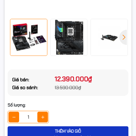
Hỗ trợ 4 x khe M.2 và cổng 2 x
SATA 6Gb/s
Bộ xử lý máy tính AMD Ryzen™
9000 & 7000 Series
Khe cắm M.2_1 (Key M), loại
2242/2260/2280 (hỗ trợ chế độ
PCIe 5.0 x4)
Khe cắm M.2_2 (Key M), loại
2242/2260/2280/22110 (hỗ trợ
chế độ PCIe 5.0 x4)
Khe cắm mở rộng
Bộ xử lý máy tính AMD Ryzen™
8000 Series
12.390.000₫
Khe cắm M.2_1 (Key M), loại
Giá bán:
2242/2260/2280 (hỗ trợ chế độ
Giá so sánh:
13.590.000₫
PCIe 4.0 x4/x2)
Khe cắm M.2_2 (Key M), loại
2242/2260/2280/22110 (Không
Số lượng:
hỗ trợ)
Chipset AMD X870
Khe cắm M.2_3 (Key M), loại
2280 (hỗ trợ chế độ PCIe 4.0 x4)
THÊM VÀO GIỎ
2 x Cổng USB4® (40Gbps) (2 x