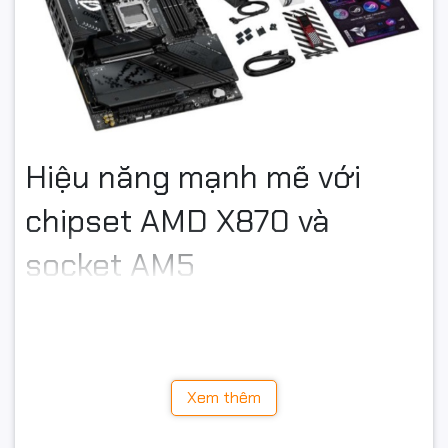
Hiệu năng mạnh mẽ với
chipset AMD X870 và
socket AM5
Asus ROG Strix X870-F GAMING WIFI sử dụng chipset
AMD X870 cùng socket AM5, hỗ trợ đầy đủ:
AMD Ryzen 9000 Series
AMD Ryzen 8000 Series
Xem thêm
AMD Ryzen 7000 Series
Nền tảng AMD mới mang lại: