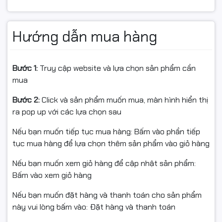
Hiệu suất gaming vượt trội
Khả năng xử lý đa nhiệm mạnh mẽ
Hướng dẫn mua hàng
Hỗ trợ AI và sáng tạo nội dung
Tối ưu hiệu năng cho workstation
Đây là lựa chọn lý tưởng để build PC gaming cao cấp
Bước 1:
Truy cập website và lựa chọn sản phẩm cần
hoặc máy tính đồ họa chuyên nghiệp.
mua
Bước 2:
Click và sản phẩm muốn mua, màn hình hiển thị
ra pop up với các lựa chọn sau
Nếu bạn muốn tiếp tục mua hàng: Bấm vào phần tiếp
tục mua hàng để lựa chọn thêm sản phẩm vào giỏ hàng
Nếu bạn muốn xem giỏ hàng để cập nhật sản phẩm:
Bấm vào xem giỏ hàng
Nếu bạn muốn đặt hàng và thanh toán cho sản phẩm
này vui lòng bấm vào: Đặt hàng và thanh toán