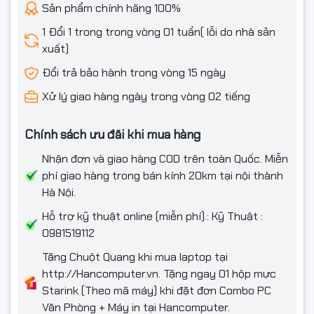
Sản phẩm chính hãng 100%
Hỗ trợ CPU
Ryzen™ 9000 & 8000 & 7000
Series Desktop Processors
1 Đổi 1 trong trong vòng 01 tuần( lỗi do nhà sản
xuất)
1 x DisplayPort
1 x Cổng HDMI™
Đổi trả bảo hành trong vòng 15 ngày
Chi tiết Vga
2 x Cổng USB4® (40Gbps) hỗ trợ
đầu ra màn hình USB Type-C®
Xử lý giao hàng ngày trong vòng 02 tiếng
ROG SupremeFX 7.1 Âm thanh
Chính sách ưu đãi khi mua hàng
vòm Độ nét cao CODEC ALC4080
- Cảm biến trở kháng cho đầu
Nhận đơn và giao hàng COD trên toàn Quốc. Miễn
ra tai nghe phía trước và phía
sau
phí giao hàng trong bán kính 20km tại nội thành
- Hỗ trợ: Phát hiện giắc cắm, Đa
Hà Nội.
luồng, Giắc cắm MIC mặt trước
- Đầu ra phát lại âm thanh nổi
Hỗ trợ kỹ thuật online (miễn phí).: Kỹ Thuật :
SNR 120 dB chất lượng cao và
0981519112
đầu vào ghi SNR 110 dB
Âm thanh
- Hỗ trợ phát lại lên đến 32
Tặng Chuột Quang khi mua laptop tại
bit/384 kHz trên bảng điều
khiển phía trước
http://Hancomputer.vn. Tặng ngay 01 hộp mực
Tính Năng Âm Thanh
Starink (Theo mã máy) khi đặt đơn Combo PC
- Công nghệ giáp SupremeFX
Văn Phòng + Máy in tại Hancomputer.
- AMP Savitech SV3H712