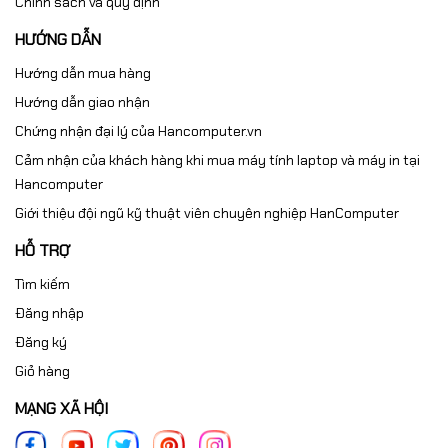
Chính sách và quy định
1 x ROG Strix stickers
4 x túi cao su M.2
HƯỚNG DẪN
Tài liệu
1 x Hướng dẫn bắt đầu
Hướng dẫn mua hàng
nhanh
Hướng dẫn giao nhận
Chứng nhận đại lý của Hancomputer.vn
Cảm nhận của khách hàng khi mua máy tính laptop và máy in tại
Hancomputer
Giới thiệu đội ngũ kỹ thuật viên chuyên nghiệp HanComputer
HỖ TRỢ
Tìm kiếm
Đăng nhập
Dựng video chuyên nghiệp
Đăng ký
Thiết kế gaming cao cấp
Giỏ hàng
chuẩn ROG Strix
MẠNG XÃ HỘI
Asus ROG Strix X870-F GAMING WIFI sở hữu: