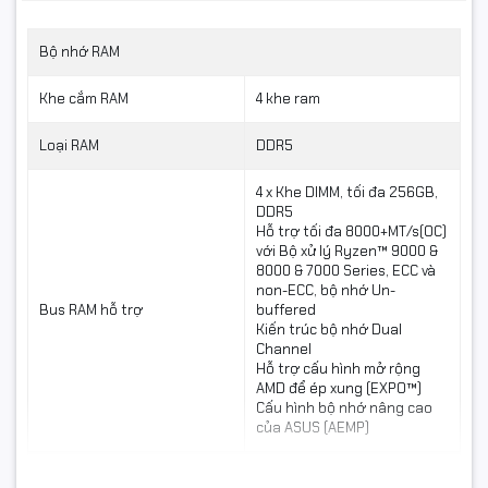
Bộ nhớ RAM
Khe cắm RAM
4 khe ram
Loại RAM
DDR5
4 x Khe DIMM, tối đa 256GB,
DDR5
Hỗ trợ tối đa 8000+MT/s(OC)
với Bộ xử lý Ryzen™ 9000 &
8000 & 7000 Series, ECC và
non-ECC, bộ nhớ Un-
Bus RAM hỗ trợ
buffered
Kiến trúc bộ nhớ Dual
Channel
Hỗ trợ RAM DDR5 lên đến
Hỗ trợ cấu hình mở rộng
AMD để ép xung (EXPO™)
256GB và bus 8000+MT/s
Cấu hình bộ nhớ nâng cao
của ASUS (AEMP)
Mainboard được trang bị:
Kết nối