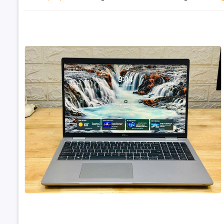
Đặt trư
Thôn
CPU
RAM
Ổ cứng
VGA
Màn hình
[Like New] Del
i5-12500H, 1
Cổng giao 
6.