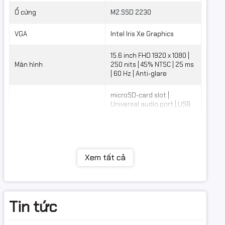
Ổ cứng
M2.SSD 2230
VGA
Intel Iris Xe Graphics
15.6 inch FHD 1920 x 1080 |
Màn hình
250 nits | 45% NTSC | 25 ms
| 60 Hz | Anti-glare
microSD-card slot |
Universal audio port | USB
3.2 Gen 1 port | USB 3.2 Gen
Cổng giao tiếp
1 port with PowerShare |
HDMI 2.0 port | RJ45
Ethernet port (flip-down) |
Wedge-shaped lock slot
Xem tất cả
Pin
4 Cell, 58 WHr, lithium-ion
Trọng lượng
1.59 Kg
Tin tức