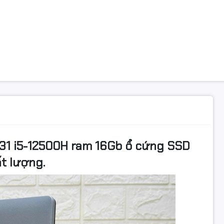
531 i5-12500H ram 16Gb ổ cứng SSD
ất lượng.