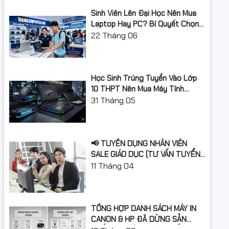
Sinh Viên Lên Đại Học Nên Mua
Laptop Hay PC? Bí Quyết Chọn
Máy Tính Đúng Nhu Cầu, Không
22
Tháng 06
Lãng Phí Tiền Của Bố Mẹ
Học Sinh Trúng Tuyển Vào Lớp
10 THPT Nên Mua Máy Tính
Laptop Gì Năm Học 2026 -
31
Tháng 05
2027?
📢 TUYỂN DỤNG NHÂN VIÊN
SALE GIÁO DỤC (TƯ VẤN TUYỂN
SINH)
11
Tháng 04
TỔNG HỢP DANH SÁCH MÁY IN
CANON & HP ĐÃ DỪNG SẢN