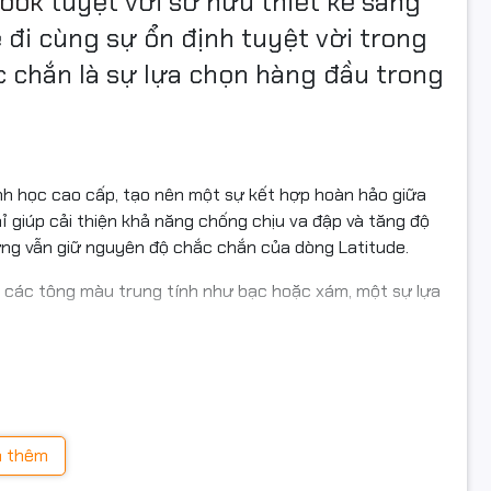
book
tuyệt vời sở hữu thiết kế sang
 đi cùng sự ổn định tuyệt vời trong
c chắn là sự lựa chọn hàng đầu trong
inh học cao cấp, tạo nên một sự kết hợp hoàn hảo giữa
 giúp cải thiện khả năng chống chịu va đập và tăng độ
ưng vẫn giữ nguyên độ chắc chắn của dòng Latitude.
g các tông màu trung tính như bạc hoặc xám, một sự lựa
ộ phân giải cao không chỉ cung cấp hình ảnh sắc nét mà còn
ào một thế giới đầy sống động.
 thêm
 một không gian hiển thị rộng lớn và thoải mái. Điều này