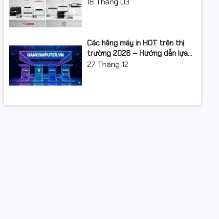
XUẤT: LỘ TRÌNH NÂNG CẤP 2026
18
Tháng 03
Các hãng máy in HOT trên thị
trường 2026 – Hướng dẫn lựa
chọn và so sánh chi tiết
27
Tháng 12