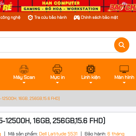
n công nghệ
Tra cứu bảo hành
Chính sách bảo mật
Máy Scan
Mực in
Linh kiện
Màn hình
i5-12500H, 16GB, 256GB,15.6 FHD)
i5-12500H, 16GB, 256GB,15.6 FHD)
g
Mã sản phẩm:
Dell Latitude 5531
Bảo hành:
6 tháng