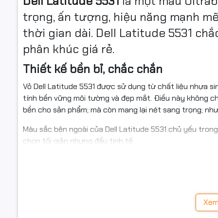
Dell Latitude
5531
là một mẫu
Ultra
trọng, ấn tượng, hiệu năng mạnh mẽ
thời gian dài.
Dell
Latitude 5531 chắ
phân khúc giá rẻ.
Thiết kế bền bỉ, chắc chắn
Vỏ Dell Latitude 5531 được sử dụng từ chất liệu nhựa s
tính bền vững môi tường và đẹp mắt. Điều này không chỉ
bền cho sản phẩm; mà còn mang lại nét sang trọng; nh
Màu sắc bên ngoài của Dell Latitude 5531 chủ yếu tron
chọn tối giản nhưng đầy tinh tế.
Màn hình sắc nét
Màn hình 15.6 inch Full HD của Dell Latitude 5531 với đ
tái tạo màu sắc một cách khá rực rỡ, đưa người dùng v
Xem
Viền màn hình khá mảnh của Dell Latitude 5531; mang lại