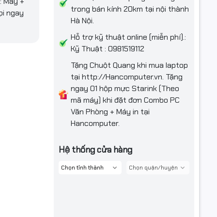
: Máy +
trong bán kính 20km tại nội thành
ọi ngay
Hà Nội.
Hỗ trợ kỹ thuật online (miễn phí).:
Kỹ Thuật : 0981519112
Tặng Chuột Quang khi mua laptop
tại http://Hancomputer.vn. Tặng
ngay 01 hộp mực Starink (Theo
mã máy) khi đặt đơn Combo PC
Văn Phòng + Máy in tại
Hancomputer.
Hệ thống cửa hàng