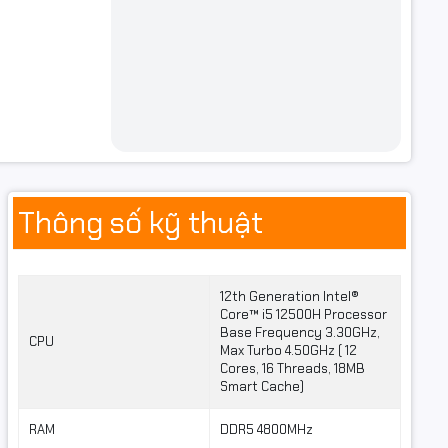
Thông số kỹ thuật
12th Generation Intel®
Core™ i5 12500H Processor
Base Frequency 3.30GHz,
CPU
Max Turbo 4.50GHz ( 12
Cores, 16 Threads, 18MB
Smart Cache)
RAM
DDR5 4800MHz