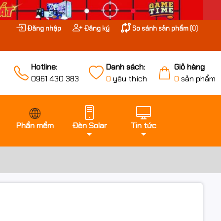
Đăng nhập
Đăng ký
So sánh sản phẩm (
0
)
Hotline:
Danh sách:
Giỏ hàng
0961 430 383
0
yêu thích
0
sản phẩm
Phần mềm
Đèn Solar
Tin tức