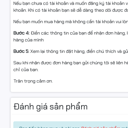
Nếu bạn chưa có tài khoản và muốn đăng ký tài khoản vu
khoản. Khi có tài khoản bạn sẽ dễ dàng theo dõi được 
Bàn phím, touchpad
Nếu bạn muốn mua hàng mà không cần tài khoản vui lò
Laptop có màn hình khá lớn 15,6 inch nên không có gì là
Bước 4:
Điền các thông tin của bạn để nhận đơn hàng, 
phím và số. Với các phím kích thước phù hợp và khoảng
hàng của mình
giác thoải mái khi gõ và giảm thiểu tối đa lỗi khi nhập liệ
trong điều kiện trời tối sẽ dễ dàng, hiệu suất hơn.
Bước 5:
Xem lại thông tin đặt hàng, điền chú thích và g
Touchpad có kích cỡ rộng rãi và độ nhạy tốt, cho phép 
Sau khi nhận được đơn hàng bạn gửi chúng tôi sẽ liên hệ
mọi cử chỉ đa chạm.
chỉ của bạn.
Cổng kết nối đa dạng
Trân trọng cảm ơn.
Laptop này được trang bị khá đầy đủ cổng kết nối, man
cầu đa dạng của người dùng, từ việc truyền tải dữ liệu 
ngoại vi và màn hình phụ.
Đánh giá sản phẩm
Máy tính Dell Latitude 5531 được sạc bằng cáp USB-C. 
đầu đọc thẻ. Bên phải laptop có một đầu đọc thẻ nhớ m