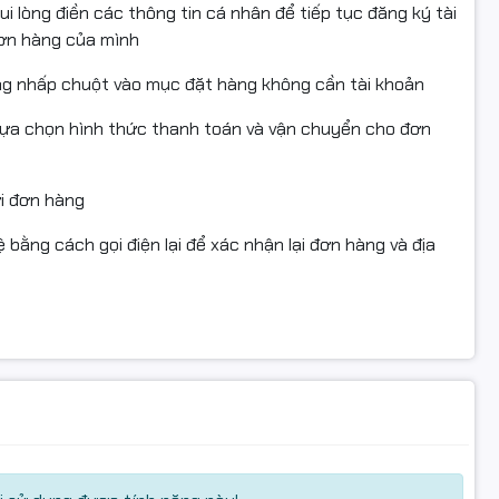
i lòng điền các thông tin cá nhân để tiếp tục đăng ký tài
đơn hàng của mình
ng nhấp chuột vào mục đặt hàng không cần tài khoản
 lạ nếu Bàn phím của Dell Latitude 5531 có đầy đủ giữa
lựa chọn hình thức thanh toán và vận chuyển cho đơn
 cách giữa chúng được tính toán kỹ lưỡng, mang lại cảm
u, với việc trang bị đèn nền (tùy option), những lúc làm việc
ửi đơn hàng
người dùng tương tác trơn tru, phản hồi nhanh chóng với
 bằng cách gọi điện lại để xác nhận lại đơn hàng và địa
g đến sự linh hoạt cao, các cổng này đáp ứng được nhu
một cách nhanh chóng đến việc kết nối với các thiết bị
Có một dãy lỗ thông hơi làm mát lớn và một khe cắm cho
icroSD, cổng tai nghe và micrô 3,5mm, hai cổng USB 3.2