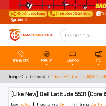
Hệ thống cửa hàng
Chính sách đổi trả hàng
Ti
Liên hệ
Trang chủ
Máy In
Laptop
PC
Trang chủ
Laptop cũ
[Like New] Dell Latitude 5531 (Core 
[Like New] Dell Latitude 5531 (Core 
Loại:
laptop
Thương hiệu:
Dell
Tình trạng:
Còn hàn