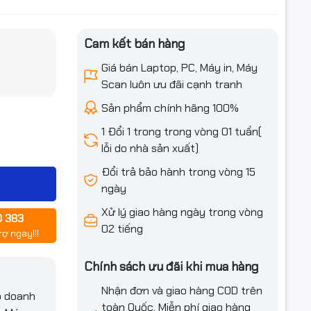
Cam kết bán hàng
iều ưu đãi
Giá bán Laptop, PC, Máy in, Máy
2500H
Scan luôn ưu đãi cạnh tranh
z, Max
ds, 18MB
Sản phẩm chính hãng 100%
1 Đổi 1 trong trong vòng 01 tuần(
lỗi do nhà sản xuất)
Đổi trả bảo hành trong vòng 15
ngày
Xử lý giao hàng ngày trong vòng
0 383
02 tiếng
 | 45%
rợ ngay!!!
Chính sách ưu đãi khi mua hàng
 port |
port with
Nhận đơn và giao hàng COD trên
p doanh
 Ethernet
toàn Quốc. Miễn phí giao hàng
ck slot