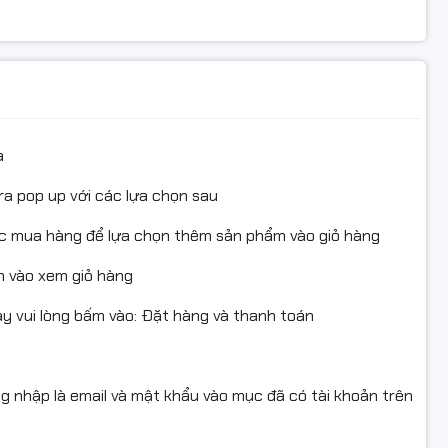
 còn góp phần tạo nên một vẻ đẹp hiện đại, thu hút.
a
ra pop up với các lựa chọn sau
ục mua hàng để lựa chọn thêm sản phẩm vào giỏ hàng
 vào xem giỏ hàng
 vui lòng bấm vào: Đặt hàng và thanh toán
ng nhập là email và mật khẩu vào mục đã có tài khoản trên