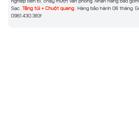
nghiệp bền bỉ, chạy mượt văn phòng. Nhận hàng bao gồm
Sạc .
Tặng túi + Chuột quang
. Hàng bảo hành 06 tháng. G
4 Cell, 58 WHr, lithium-ion
0961.430.383!
ng
1.59 Kg