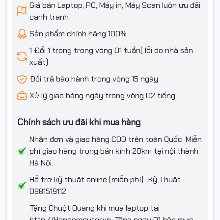
Giá bán Laptop, PC, Máy in, Máy Scan luôn ưu đãi
cạnh tranh
Webcam
Có
Sản phẩm chính hãng 100%
Đèn bàn phím
Không
1 Đổi 1 trong trong vòng 01 tuần( lỗi do nhà sản
xuất)
Tính năng đặc
Nhận dạng vân tay
biệt
Đổi trả bảo hành trong vòng 15 ngày
Phần mềm
Xử lý giao hàng ngày trong vòng 02 tiếng
Hệ điều hành
Windows 11 Home
Chính sách ưu đãi khi mua hàng
Thông tin khác
Nhận đơn và giao hàng COD trên toàn Quốc. Miễn
phí giao hàng trong bán kính 20km tại nội thành
3-cell, 45 Wh, ExpressCharge™ Capable,
Thông số pin
ExpressCharge™ Boost Capable
Hà Nội.
Hỗ trợ kỹ thuật online (miễn phí).: Kỹ Thuật :
Starting height (front): 0.78 in. (19.78 mm)
0981519112
Starting height (rear): 0.78 in. (19.78 mm)
Kích thước
Starting height: starting from 0.79 in. (19.95 mm)
Tặng Chuột Quang khi mua laptop tại
Depth: 8.46 in. (215.00 mm)
Width: 11.81 in. (300.00 mm)
http://Hancomputer.vn. Tặng ngay 01 hộp mực