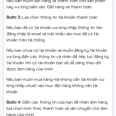
Nếu bạn muốn đặt hàng và thanh toán cho sản phẩm
chỉnh sửa nội dung cơ bản. Kiến trúc mới giúp máy vận
này vui lòng bấm vào: Đặt hàng và thanh toán
hành hiệu quả hơn, tối ưu điện năng và cải thiện thời
lượng pin.
Bước 3:
Lựa chọn thông tin tài khoản thanh toán
RAM 16GB DDR5 và SSD
Nếu bạn đã có tài khoản vui lòng nhập thông tin tên
đăng nhập là email và mật khẩu vào mục đã có tài
512GB tốc độ cao
khoản trên hệ thống
Máy sở hữu
16GB RAM DDR5
cho khả năng đa nhiệm
Nếu bạn chưa có tài khoản và muốn đăng ký tài khoản
mượt mà, hạn chế giật lag khi mở nhiều ứng dụng cùng
vui lòng điền các thông tin cá nhân để tiếp tục đăng ký
lúc. Ổ cứng
SSD 512GB NVMe
giúp khởi động nhanh,
tài khoản. Khi có tài khoản bạn sẽ dễ dàng theo dõi
truy xuất dữ liệu tốc độ cao và đáp ứng tốt nhu cầu
được đơn hàng của mình
lưu trữ công việc hằng ngày.
Nếu bạn muốn mua hàng mà không cần tài khoản vui
lòng nhấp chuột vào mục đặt hàng không cần tài
khoản
Bước 4:
Điền các thông tin của bạn để nhận đơn hàng,
lựa chọn hình thức thanh toán và vận chuyển cho đơn
hàng của mình