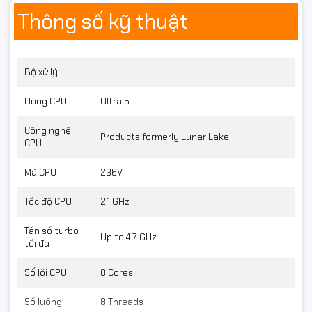
Thông số kỹ thuật
duyệt web.
Bộ xử lý
Dòng CPU
Ultra 5
Công nghệ
Products formerly Lunar Lake
CPU
Mã CPU
236V
Tốc độ CPU
2.1 GHz
Tần số turbo
Up to 4.7 GHz
tối đa
Số lõi CPU
8 Cores
Số luồng
8 Threads