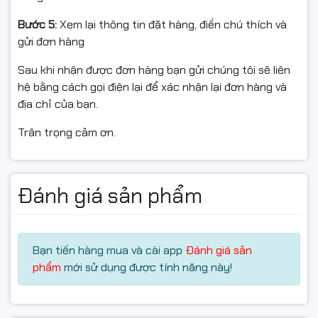
Bước 5:
Xem lại thông tin đặt hàng, điền chú thích và
gửi đơn hàng
Sau khi nhận được đơn hàng bạn gửi chúng tôi sẽ liên
hệ bằng cách gọi điện lại để xác nhận lại đơn hàng và
địa chỉ của bạn.
Trân trọng cảm ơn.
Đánh giá sản phẩm
Màn hình 13.3 inch FHD+
sắc nét
Bạn tiến hàng mua và cài app
Đánh giá sản
Màn hình
13.3 inch
độ phân giải
Full HD+ (1920 x 1200)
,
phẩm
mới sử dụng được tính năng này!
tấm nền IPS cho hình ảnh rõ nét, màu sắc trung thực
và góc nhìn rộng. Tỷ lệ
16:10
giúp hiển thị nhiều nội dung
hơn, thuận tiện cho làm việc với văn bản, bảng tính và