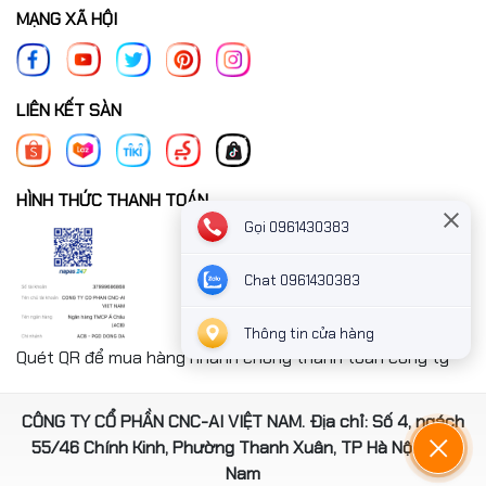
MẠNG XÃ HỘI
LIÊN KẾT SÀN
HÌNH THỨC THANH TOÁN
Gọi 0961430383
Chat 0961430383
Thông tin cửa hàng
Quét QR để mua hàng nhanh chóng thanh toán công ty
CÔNG TY CỔ PHẦN CNC-AI VIỆT NAM. Địa chỉ: Số 4, ngách
55/46 Chính Kinh, Phường Thanh Xuân, TP Hà Nội, Việt
Nam