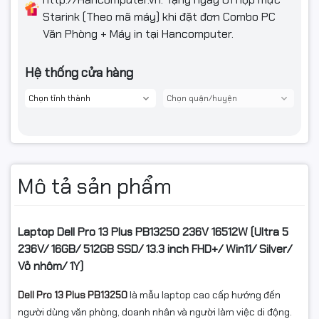
Starink (Theo mã máy) khi đặt đơn Combo PC
Trọng lượng
Starting weight (Laptop): 2.71 lb (1.23 kg)
Văn Phòng + Máy in tại Hancomputer.
Màu sắc
Silver
Hệ thống cửa hàng
Chất liệu
Vỏ nhôm
Bảo hành
Bảo hành 1 năm
Mô tả sản phẩm
Laptop Dell Pro 13 Plus PB13250 236V 16512W (Ultra 5
236V/ 16GB/ 512GB SSD/ 13.3 inch FHD+/ Win11/ Silver/
Vỏ nhôm/ 1Y)
Dell Pro 13 Plus PB13250
là mẫu laptop cao cấp hướng đến
người dùng văn phòng, doanh nhân và người làm việc di động.