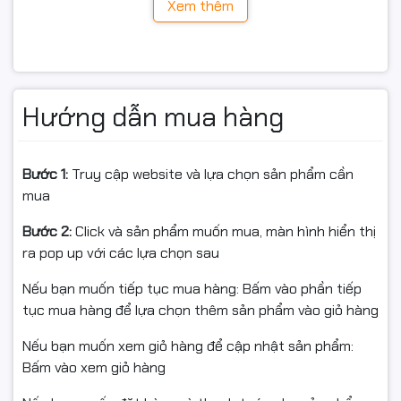
Xem thêm
Hướng dẫn mua hàng
Bước 1:
Truy cập website và lựa chọn sản phẩm cần
mua
Bước 2:
Click và sản phẩm muốn mua, màn hình hiển thị
ra pop up với các lựa chọn sau
Hiệu năng ổn định với Intel
Nếu bạn muốn tiếp tục mua hàng: Bấm vào phần tiếp
Core Ultra 5 236V
tục mua hàng để lựa chọn thêm sản phẩm vào giỏ hàng
Dell Pro 13 Plus
được trang bị vi xử lý
Intel Core Ultra 5
Nếu bạn muốn xem giỏ hàng để cập nhật sản phẩm:
236V (Lunar Lake),
cho khả năng xử lý mượt mà các
Bấm vào xem giỏ hàng
tác vụ văn phòng, họp trực tuyến, làm việc đa nhiệm và