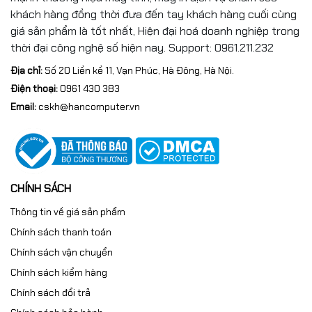
Width: 11.81 in. (300.00 mm)
khách hàng đồng thời đưa đến tay khách hàng cuối cùng
giá sản phẩm là tốt nhất, Hiện đại hoá doanh nghiệp trong
Trọng lượng
Starting weight (Laptop): 2.71 lb (1.23 kg)
thời đại công nghệ số hiện nay. Support: 0961.211.232
Màu sắc
Silver
Địa chỉ:
Số 20 Liền kề 11, Vạn Phúc, Hà Đông, Hà Nội.
Điện thoại:
0961 430 383
Chất liệu
Vỏ nhôm
Email:
cskh@hancomputer.vn
Bảo hành
Bảo hành 1 năm
CHÍNH SÁCH
Thông tin về giá sản phẩm
Chính sách thanh toán
Chính sách vận chuyển
Chính sách kiểm hàng
Chính sách đổi trả