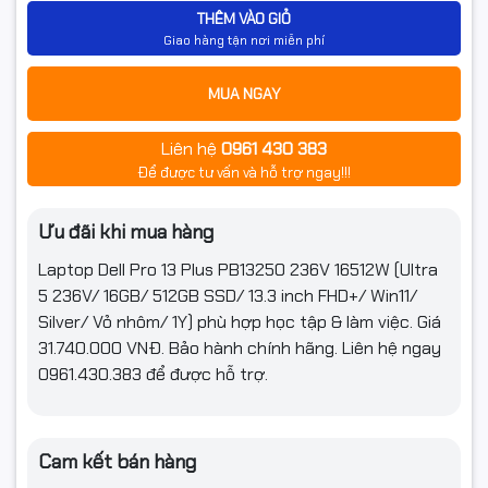
THÊM VÀO GIỎ
Tần số quét
Hãng không công bố
Giao hàng tận nơi miễn phí
Công nghệ
IPS LCD
MUA NGAY
màn hình
Liên hệ
0961 430 383
Kết nối
Để được tư vấn và hỗ trợ ngay!!!
Kết nối không
Wi-Fi + Bluetooth
dây
Ưu đãi khi mua hàng
Thông số
Intel® Wi-Fi 6E AX211, 2x2, 802.11ax (Wi-Fi 6E);
Laptop Dell Pro 13 Plus PB13250 236V 16512W (Ultra
(Lan/Wireless)
Bluetooth® 5.3
5 236V/ 16GB/ 512GB SSD/ 13.3 inch FHD+/ Win11/
Silver/ Vỏ nhôm/ 1Y)
phù hợp học tập & làm việc. Giá
2 Thunderbolt™ 4 (40 Gbps) with DisplayPort™ 2.1
Alt Mode/USB Type-C®/USB4/Power Delivery
31.740.000 VNĐ. Bảo hành chính hãng. Liên hệ ngay
ports
0961.430.383 để được hỗ trợ.
Cổng giao
1 USB 3.2 Gen 1 Type A port with PowerShare
tiếp
1 USB 3.2 Gen 1 Type A port
1 HDMI 2.1 port
1 global headset jack
Cam kết bán hàng
Tính năng