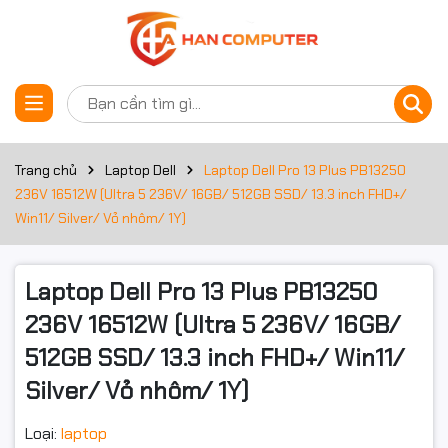
Thông số kỹ thuật
Đặt trước sản phẩm
Bộ xử lý
Dòng CPU
Ultra 5
Trang chủ
Laptop Dell
Laptop Dell Pro 13 Plus PB13250
236V 16512W (Ultra 5 236V/ 16GB/ 512GB SSD/ 13.3 inch FHD+/
Công nghệ
Products formerly Lunar Lake
Win11/ Silver/ Vỏ nhôm/ 1Y)
CPU
Mã CPU
236V
Laptop Dell Pro 13 Plus PB13250
Tốc độ CPU
2.1 GHz
236V 16512W (Ultra 5 236V/ 16GB/
512GB SSD/ 13.3 inch FHD+/ Win11/
Tần số turbo
Up to 4.7 GHz
tối đa
Silver/ Vỏ nhôm/ 1Y)
Số lõi CPU
8 Cores
Loại:
laptop