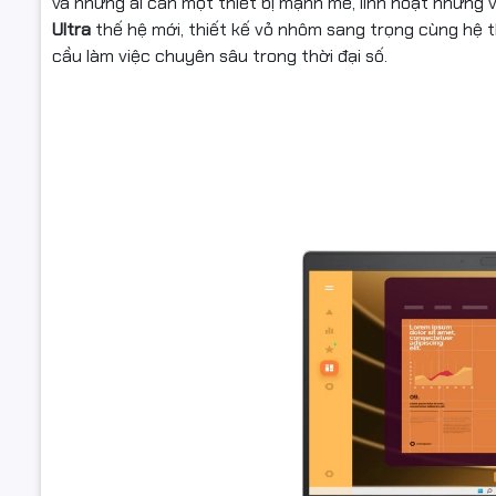
và những ai cần một thiết bị mạnh mẽ, linh hoạt nhưng v
Ultra
thế hệ mới, thiết kế vỏ nhôm sang trọng cùng hệ t
Kết nối k
cầu làm việc chuyên sâu trong thời đại số.
Thông số
(Lan/Wirel
Cổng giao 
Tính năng
Webcam
Đèn bàn p
Tính năng 
Phần mềm