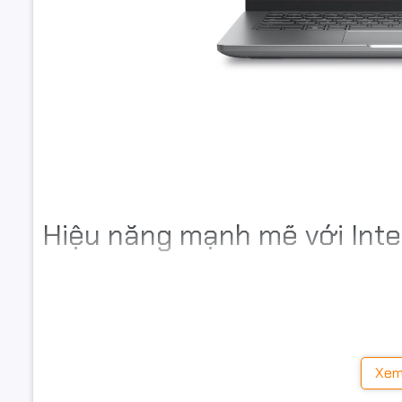
Hệ điều h
Thông tin 
Thông số p
Kích thướ
Trọng lượ
Màu sắc
Hiệu năng mạnh mẽ với Inte
Chất liệu
Dell Latitude L5450 42LT545001
được trang bị bộ vi xử 
Bảo hành
12 nhân, 14 luồng và xung nhịp tối đa lên đến 4.8GHz, má
phòng nâng cao, lập trình, phân tích dữ liệu và đồ họa 
đảm bảo hệ thống vận hành ổn định ngay cả khi làm việc
Xem