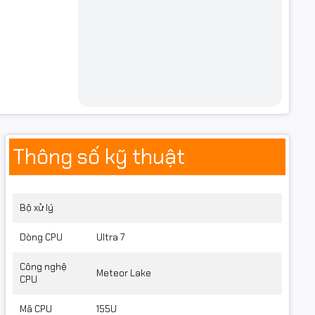
Thông số kỹ thuật
Bộ xử lý
Dòng CPU
Ultra 7
Công nghệ
Meteor Lake
CPU
Mã CPU
155U