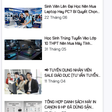
Hỗ trợ RAM tối
Sinh Viên Lên Đại Học Nên Mua
64Gb
đa
Laptop Hay PC? Bí Quyết Chọn
Máy Tính Đúng Nhu Cầu, Không
22
Tháng 06
Khe cắm RAM
2 khe ram
Lãng Phí Tiền Của Bố Mẹ
Ổ cứng
Học Sinh Trúng Tuyển Vào Lớp
Dung lượng ổ
512GB
10 THPT Nên Mua Máy Tính
cứng
Laptop Gì Năm Học 2026 -
31
Tháng 05
2027?
Loại ổ cứng
SSD
Chuẩn giao
M.2 NVMe PCIe
📢 TUYỂN DỤNG NHÂN VIÊN
tiếp ổ cứng
SALE GIÁO DỤC (TƯ VẤN TUYỂN
SINH)
11
Tháng 04
Khe cắm ổ
Không
cứng
Card màn hình
TỔNG HỢP DANH SÁCH MÁY IN
Card đồ họa
Integrated Intel Graphics
CANON & HP ĐÃ DỪNG SẢN