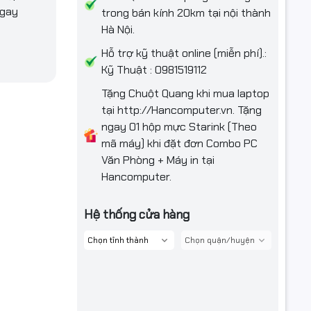
ngay
trong bán kính 20km tại nội thành
Hà Nội.
Hỗ trợ kỹ thuật online (miễn phí).:
Kỹ Thuật : 0981519112
Tặng Chuột Quang khi mua laptop
tại http://Hancomputer.vn. Tặng
ngay 01 hộp mực Starink (Theo
mã máy) khi đặt đơn Combo PC
Văn Phòng + Máy in tại
Hancomputer.
Hệ thống cửa hàng