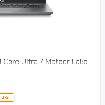
ành
Windows 11 Home
khác
in
3 cell
c
321 x 212 x 19.06 mm
ng
1,4 Kg
Grey
l Core Ultra 7 Meteor Lake
Aluminium
lý
Intel Core Ultra 7 155U
thuộc
Meteor Lake
tiên tiến. Với
Bảo hành 1 năm
y mang lại khả năng xử lý vượt trội cho các tác vụ văn
nhẹ. Bộ nhớ đệm 12MB giúp tăng tốc độ truy xuất dữ liệu,
 đa nhiệm liên tục.
 thêm