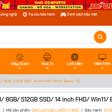
n công nghệ
Tra cứu bảo hành
Chính sách bảo mật
Máy Scan
Mực in
Linh kiện
Màn hình
5U/ 8GB/ 512GB SSD/ 14 inch FHD/ Win11/ Black/ 1Y)
U/ 8GB/ 512GB SSD/ 14 inch FHD/ Win11/ B
g
Mã sản phẩm:
Dell Latitude L3450 i7 8GB
Bảo hành:
12th