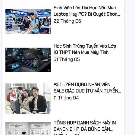
Hỗ trợ RAM tối
Sinh Viên Lên Đại Học Nên Mua
32Gb
đa
Laptop Hay PC? Bí Quyết Chọn
Máy Tính Đúng Nhu Cầu, Không
22
Tháng 06
Khe cắm RAM
2 khe ram
Lãng Phí Tiền Của Bố Mẹ
Ổ cứng
Học Sinh Trúng Tuyển Vào Lớp
Dung lượng ổ
512GB
10 THPT Nên Mua Máy Tính
cứng
Laptop Gì Năm Học 2026 -
31
Tháng 05
2027?
Loại ổ cứng
SSD
Chuẩn giao
M.2 NVMe PCIe
📢 TUYỂN DỤNG NHÂN VIÊN
tiếp ổ cứng
SALE GIÁO DỤC (TƯ VẤN TUYỂN
SINH)
11
Tháng 04
Khe cắm ổ
Không
cứng
Card màn hình
TỔNG HỢP DANH SÁCH MÁY IN
Card đồ họa
Intel Iris Xe Graphics
CANON & HP ĐÃ DỪNG SẢN