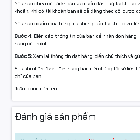
Nếu bạn chưa có tài khoản và muốn đăng ký tài khoản vu
khoản. Khi có tài khoản bạn sẽ dễ dàng theo dõi được 
Nếu bạn muốn mua hàng mà không cần tài khoản vui lò
Bước 4:
Điền các thông tin của bạn để nhận đơn hàng, 
hàng của mình
Bước 5:
Xem lại thông tin đặt hàng, điền chú thích và g
Sau khi nhận được đơn hàng bạn gửi chúng tôi sẽ liên hệ
chỉ của bạn.
Trân trọng cảm ơn.
Màn hình 14 inch Full HD hiể
Laptop
sở hữu màn hình 14 inch độ phân giải
Full HD (19
màu sắc ổn định. Chất lượng hiển thị rõ ràng, dễ chịu ch
Đánh giá sản phẩm
các cuộc họp trực tuyến kéo dài. Card đồ họa tích hợp
xem video chất lượng cao và chỉnh sửa hình ảnh cơ bản