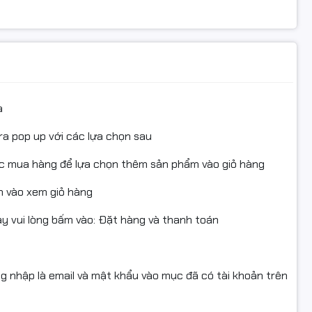
p RAM tối đa lên đến 32GB, phù hợp cho người dùng có
 512GB
chuẩn
M.2 NVMe PCIe
giúp hệ điều hành Windows
ruy xuất mượt mà, đảm bảo trải nghiệm làm việc liền
a
ra pop up với các lựa chọn sau
ục mua hàng để lựa chọn thêm sản phẩm vào giỏ hàng
 vào xem giỏ hàng
 vui lòng bấm vào: Đặt hàng và thanh toán
ng nhập là email và mật khẩu vào mục đã có tài khoản trên