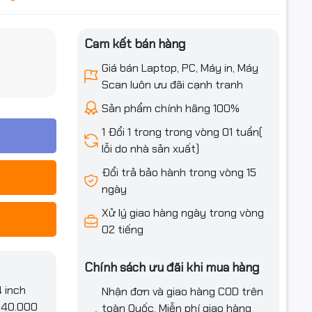
Cam kết bán hàng
iều ưu đãi
Giá bán Laptop, PC, Máy in, Máy
Scan luôn ưu đãi cạnh tranh
Sản phẩm chính hãng 100%
1 Đổi 1 trong trong vòng 01 tuần(
lỗi do nhà sản xuất)
Đổi trả bảo hành trong vòng 15
ngày
Xử lý giao hàng ngày trong vòng
02 tiếng
Chính sách ưu đãi khi mua hàng
 inch
Nhận đơn và giao hàng COD trên
.940.000
toàn Quốc. Miễn phí giao hàng