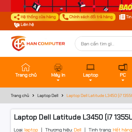
Hệ thống cửa hàng
Chính sách đổi trả hàng
Ti
Liên hệ
Trang chủ
Máy In
Laptop
PC
Trang chủ
Laptop Dell
Laptop Dell Latitude L3450 (i7 135
Laptop Dell Latitude L3450 (i7 1355
Loại:
laptop
Thương hiệu:
Dell
Tình trạng:
Hết hàn