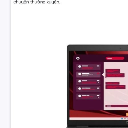
chuyển thường xuyên.
Tần số qu
Công ngh
màn hình
Kết nối
Kết nối k
dây
Thông số
(Lan/Wirel
Cổng giao
tiếp
Tính năng
Webcam
Đèn bàn p