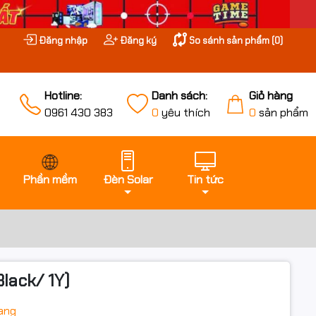
Đăng nhập
Đăng ký
So sánh sản phẩm (
0
)
Hotline:
Danh sách:
Giỏ hàng
0961 430 383
0
yêu thích
0
sản phẩm
Phần mềm
Đèn Solar
Tin tức
lack/ 1Y)
ang