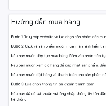
hệ DDR4 trước đây.
Dell Latitude L3450
hỗ trợ nâng cấ
nhu cầu mở rộng hiệu năng trong tương lai. Ổ cứng
SSD
khởi động nhanh, ứng dụng mở tức thì và dữ liệu được t
Hướng dẫn mua hàng
mạch.
Bước 1:
Truy cập website và lựa chọn sản phẩm cần mu
Bước 2:
Click và sản phẩm muốn mua, màn hình hiển thị 
Nếu bạn muốn tiếp tục mua hàng: Bấm vào phần tiếp t
Nếu bạn muốn xem giỏ hàng để cập nhật sản phẩm: Bấm
Nếu bạn muốn đặt hàng và thanh toán cho sản phẩm này
Bước 3:
Lựa chọn thông tin tài khoản thanh toán
Nếu bạn đã có tài khoản vui lòng nhập thông tin tên đă
hệ thống