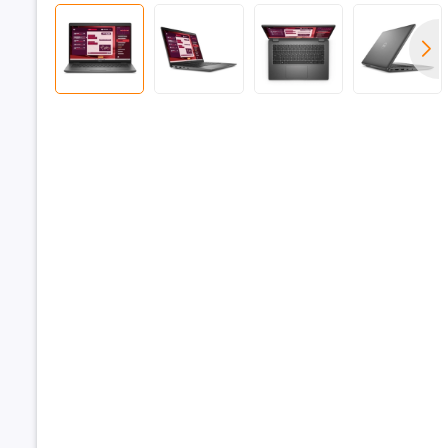
Bộ nhớ đ
Bộ nhớ R
Dung lượn
RAM
Loại RAM
Tốc độ Bu
RAM
Hỗ trợ RAM
đa
Khe cắm 
Ổ cứng
Dung lượn
cứng