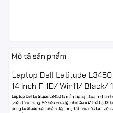
Loại ổ cứn
Chuẩn gia
tiếp ổ cứn
Khe cắm ổ
cứng
Card màn 
Mô tả sản phẩm
Card đồ h
Card tích 
Laptop Dell Latitude L3450
Màn hình
14 inch FHD/ Win11/ Black/ 
Kích thướ
màn hình
Laptop Dell Latitude L3450
là mẫu laptop doanh nhân hư
khúc tầm trung. Sở hữu vi xử lý
Intel Core i7
thế hệ 13, 
Độ phân gi
dòng
Latitude
, sản phẩm đáp ứng tốt nhu cầu làm việc 