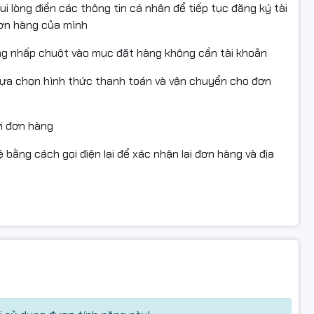
i lòng điền các thông tin cá nhân để tiếp tục đăng ký tài
đơn hàng của mình
ng nhấp chuột vào mục đặt hàng không cần tài khoản
lựa chọn hình thức thanh toán và vận chuyển cho đơn
ửi đơn hàng
 bằng cách gọi điện lại để xác nhận lại đơn hàng và địa
n thị rõ nét
20 x 1080)
sử dụng tấm nền
IPS
, mang lại góc nhìn rộng và
o mắt khi làm việc với văn bản, bảng tính hoặc tham gia
Intel Iris Xe Graphics
đáp ứng tốt nhu cầu trình chiếu,
.