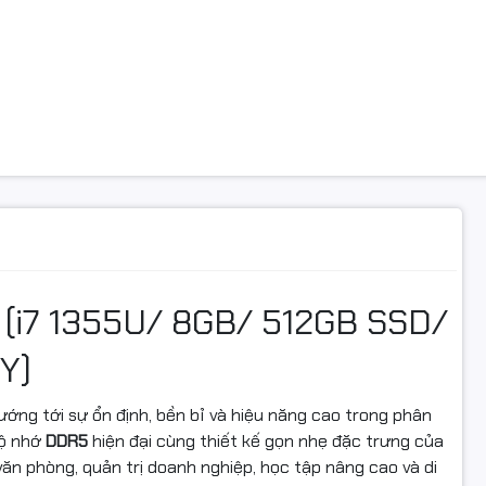
g
SSD
o
M.2 NVMe PCIe
g
Không
hình
ọa
Intel Iris Xe Graphics
hợp
VGA onboard
 (i7 1355U/ 8GB/ 512GB SSD/
1Y)
c
14.0inch Full HD
ớng tới sự ổn định, bền bỉ và hiệu năng cao trong phân
bộ nhớ
DDR5
hiện đại cùng thiết kế gọn nhẹ đặc trưng của
ải
Full HD (1920x1080)
văn phòng, quản trị doanh nghiệp, học tập nâng cao và di