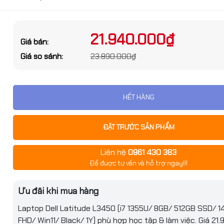
ớc sản phẩm
g số kỹ thuật
21.940.000₫
Giá bán:
Đặt trước sản phẩm để nhận thêm nh
Giá so sánh:
23.890.000₫
bạn nhé
Core i7
ệ
HẾT HÀNG
Core i7 Raptor Lake
1355U
ĐẶT TRƯỚC SẢN PHẨM
U
1.7 GHz
Liên hệ
0961 430 383
GỬI THÔNG TIN
Để được tư vấn và hỗ trợ ngay!!!
bo
Up to 5.0 GHz
 Latitude L3450 (i7
Ưu đãi khi mua hàng
512GB SSD/ 14 inch
10 Cores
n11/ Black/ 1Y)
Laptop Dell Latitude L3450 (i7 1355U/ 8GB/ 512GB SSD/ 14
12 Threads
FHD/ Win11/ Black/ 1Y) phù hợp học tập & làm việc. Giá 21
990.000₫