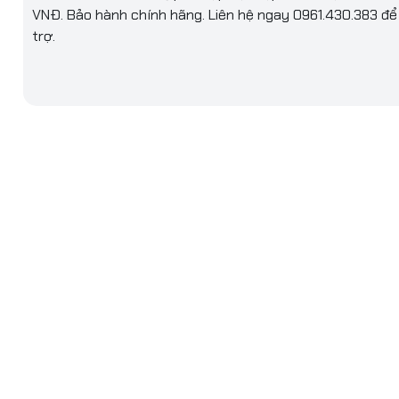
VNĐ. Bảo hành chính hãng. Liên hệ ngay 0961.430.383 đ
ệm
12Mb Cache
trợ.
AM
g
8Gb
DDR5
s
5200
 tối
32Gb
RAM
2 khe ram
g ổ
512GB