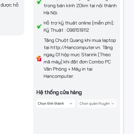
ể được hỗ
trong bán kính 20km tại nội thành
Hà Nội.
Hỗ trợ kỹ thuật online (miễn phí).:
Kỹ Thuật : 0981519112
Tặng Chuột Quang khi mua laptop
tại http://Hancomputer.vn. Tặng
ngay 01 hộp mực Starink (Theo
mã máy) khi đặt đơn Combo PC
Văn Phòng + Máy in tại
Hancomputer.
Hệ thống cửa hàng