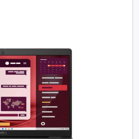
ét
Hãng không công bố
ệ
IPS LCD
hông
Wi-Fi + Bluetooth
Intel(R) Wi-Fi 6 AX211, 2x2, 802.11ax,
ess)
Bluetooth Wireless Card
1 USB 3.2 Gen 2 Type-C port with Power Delivery and DisplayPort A
One USB 3.2 Gen 1 port with PowerShare, 2 USB 3.2 Gen 1 port, 1 HDM
1 RJ45, 1 universal audio port, 1 DC-in port (4.5 mm standard plug/
Có
hím
Không