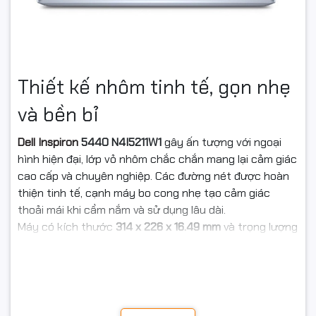
Thiết kế nhôm tinh tế, gọn nhẹ
và bền bỉ
Dell Inspiron
5440 N4I5211W1
gây ấn tượng với ngoại
hình hiện đại, lớp vỏ nhôm chắc chắn mang lại cảm giác
cao cấp và chuyên nghiệp. Các đường nét được hoàn
thiện tinh tế, cạnh máy bo cong nhẹ tạo cảm giác
thoải mái khi cầm nắm và sử dụng lâu dài.
Máy có kích thước
314 x 226 x 16.49 mm
và trọng lượng
khoảng
1.69kg
, rất thuận tiện để mang theo khi đi học,
đi làm hoặc công tác. Đây là một lợi thế lớn với những
người thường xuyên di chuyển nhưng vẫn cần một
chiếc laptop bền bỉ.