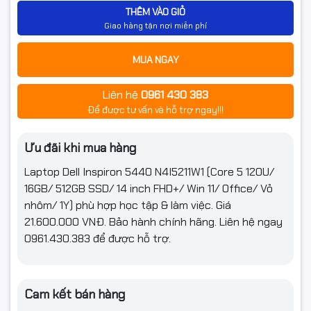
Kết nối
THÊM VÀO GIỎ
Giao hàng tận nơi miễn phí
Kết nối không dây
802.11ax 2x2 WiFi and Bluetooth 5.2
MUA NGAY
Thông số
Không
(Lan/Wireless)
Liên hệ
0961 430 383
1 headset port;
Để được tư vấn và hỗ trợ ngay!!!
1 HDMI 1.4 port;
2 USB 3.2 Gen 1 ports;
Cổng giao tiếp
1 USB Type-C Thunderbolt 4.0 port with
Ưu đãi khi mua hàng
DisplayPort
1 SD-card slot
Laptop Dell Inspiron 5440 N4I5211W1 (Core 5 120U/
16GB/ 512GB SSD/ 14 inch FHD+/ Win 11/ Office/ Vỏ
Tính năng
nhôm/ 1Y) phù hợp học tập & làm việc. Giá
21.600.000 VNĐ. Bảo hành chính hãng. Liên hệ ngay
Webcam
Có
0961.430.383 để được hỗ trợ.
Đèn bàn phím
Có
Tính năng đặc biệt
Nhận dạng vân tay
Cam kết bán hàng