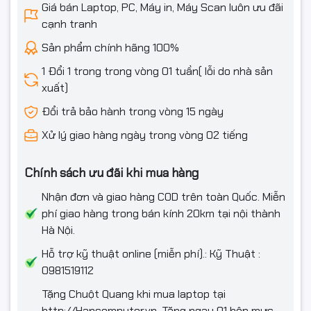
Phần mềm
Giá bán Laptop, PC, Máy in, Máy Scan luôn ưu đãi
cạnh tranh
Hệ điều hành
Windows 11 Home + Office Student
Sản phẩm chính hãng 100%
Thông tin khác
1 Đổi 1 trong trong vòng 01 tuần( lỗi do nhà sản
xuất)
Thông số pin
4 cell
Đổi trả bảo hành trong vòng 15 ngày
Kích thước
314 x 226 x 16.49 mm
Xử lý giao hàng ngày trong vòng 02 tiếng
Trọng lượng
1,69 Kg
Chính sách ưu đãi khi mua hàng
Màu sắc
Ice Blue
Nhận đơn và giao hàng COD trên toàn Quốc. Miễn
Chất liệu
Vỏ nhôm
phí giao hàng trong bán kính 20km tại nội thành
Hà Nội.
Bảo hành
1 Year
Hỗ trợ kỹ thuật online (miễn phí).: Kỹ Thuật :
0981519112
Tặng Chuột Quang khi mua laptop tại
http://Hancomputer.vn. Tặng ngay 01 hộp mực