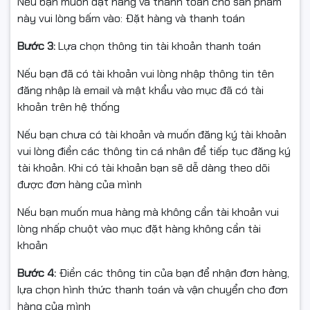
Nếu bạn muốn đặt hàng và thanh toán cho sản phẩm
Bàn phím
được bố trí khoa học, khoảng cách phím hợp
này vui lòng bấm vào: Đặt hàng và thanh toán
lý cho trải nghiệm gõ chính xác và êm tay.
Đèn nền bàn
phím
hỗ trợ làm việc tốt trong điều kiện thiếu sáng.
Bước 3:
Lựa chọn thông tin tài khoản thanh toán
Touchpad
kích thước lớn, độ nhạy cao, giúp thao tác
Nếu bạn đã có tài khoản vui lòng nhập thông tin tên
mượt mà và chính xác.
đăng nhập là email và mật khẩu vào mục đã có tài
Hiệu năng mạnh mẽ với Intel
khoản trên hệ thống
Core 5 120U thế hệ mới
Nếu bạn chưa có tài khoản và muốn đăng ký tài khoản
vui lòng điền các thông tin cá nhân để tiếp tục đăng ký
Dell Inspiron
5440 N4I5211W1
được trang bị
Intel Core 5
tài khoản. Khi có tài khoản bạn sẽ dễ dàng theo dõi
120U
, dòng chip thế hệ mới tối ưu cho hiệu năng và tiết
được đơn hàng của mình
kiệm điện năng. Với
10 nhân 12 luồng
, xung nhịp tối đa
Nếu bạn muốn mua hàng mà không cần tài khoản vui
lên đến
5.0GHz
, máy xử lý mượt mà các tác vụ văn
lòng nhấp chuột vào mục đặt hàng không cần tài
phòng, học tập, làm việc đa nhiệm và chỉnh sửa hình
khoản
ảnh cơ bản.
Bước 4:
Điền các thông tin của bạn để nhận đơn hàng,
Đi kèm là
16GB RAM DDR5 5200MHz
, cho khả năng phản
lựa chọn hình thức thanh toán và vận chuyển cho đơn
hồi nhanh, mở nhiều ứng dụng cùng lúc mà vẫn ổn định.
hàng của mình
Ổ cứng SSD 512GB M.2 NVMe PCIe
giúp khởi động hệ