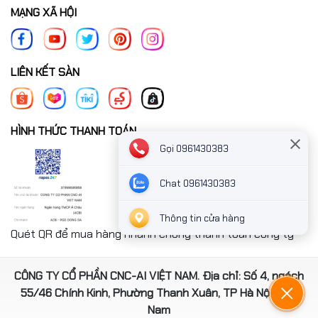
MẠNG XÃ HỘI
LIÊN KẾT SÀN
HÌNH THỨC THANH TOÁN
Gọi 0961430383
Chat 0961430383
Thông tin cửa hàng
Quét QR để mua hàng nhanh chóng thanh toán công ty
CÔNG TY CỔ PHẦN CNC-AI VIỆT NAM. Địa chỉ: Số 4, ngách
55/46 Chính Kinh, Phường Thanh Xuân, TP Hà Nội, Việt
Nam