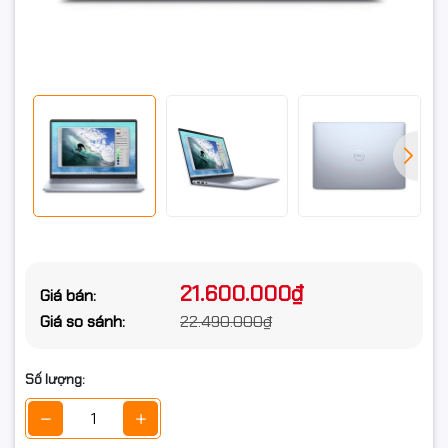
cứng
Khe cắm ổ cứng
Không
Card màn hình
Card đồ họa
Integrated Intel Graphics
Card tích hợp
VGA onboard
Màn hình
Kích thước màn
14.0inch Full HD+
hình
21.600.000₫
Giá bán:
Độ phân giải
WUXGA (1920x1200)
Giá so sánh:
22.490.000₫
Tần số quét
Hãng không công bố
Số lượng:
Công nghệ màn
IPS LCD
hình