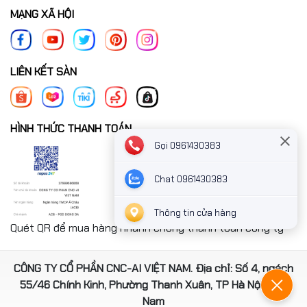
MẠNG XÃ HỘI
LIÊN KẾT SÀN
HÌNH THỨC THANH TOÁN
Gọi 0961430383
Chat 0961430383
Thông tin cửa hàng
Quét QR để mua hàng nhanh chóng thanh toán công ty
CÔNG TY CỔ PHẦN CNC-AI VIỆT NAM. Địa chỉ: Số 4, ngách
55/46 Chính Kinh, Phường Thanh Xuân, TP Hà Nội, Việt
Nam