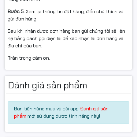
Bước 5:
Xem lại thông tin đặt hàng, điền chú thích và
gửi đơn hàng
Màn hình OLED 3K 120Hz sắc nét
Màn hình
16 inch OLED độ phân giải 3K (2880 x 1800)
, tỷ
Sau khi nhận được đơn hàng bạn gửi chúng tôi sẽ liên
lệ
16:10
và tần số quét
120Hz
mang đến hình ảnh sắc
hệ bằng cách gọi điện lại để xác nhận lại đơn hàng và
nét, màu sắc sống động và chuyển động mượt mà.
địa chỉ của bạn.
Công nghệ OLED cho độ tương phản cao, hiển thị màu
đen sâu, rất lý tưởng cho giải trí và sáng tạo nội dung.
Trân trọng cảm ơn.
Đánh giá sản phẩm
Bạn tiến hàng mua và cài app
Đánh giá sản
phẩm
mới sử dụng được tính năng này!