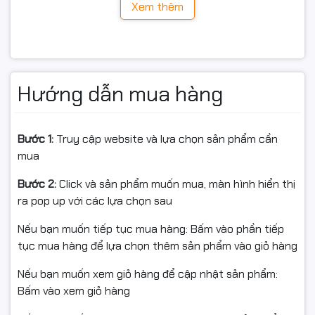
Xem thêm
Hướng dẫn mua hàng
Bước 1:
Truy cập website và lựa chọn sản phẩm cần
mua
Bước 2:
Click và sản phẩm muốn mua, màn hình hiển thị
ra pop up với các lựa chọn sau
Nếu bạn muốn tiếp tục mua hàng: Bấm vào phần tiếp
tục mua hàng để lựa chọn thêm sản phẩm vào giỏ hàng
Hiệu năng mạnh mẽ với Intel Core Ultra 5
Nếu bạn muốn xem giỏ hàng để cập nhật sản phẩm:
Máy sử dụng
Intel Core Ultra 5 225H (14 nhân, 16 luồng,
Bấm vào xem giỏ hàng
turbo lên đến 4.9GHz)
, kết hợp
RAM 16GB DDR5
và
SSD