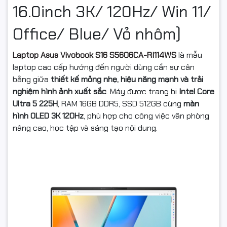
16.0inch 3K/ 120Hz/ Win 11/
Office/ Blue/ Vỏ nhôm)
Laptop Asus Vivobook S16 S5606CA-RI114WS
là mẫu
laptop cao cấp hướng đến người dùng cần sự cân
bằng giữa
thiết kế mỏng nhẹ, hiệu năng mạnh và trải
nghiệm hình ảnh xuất sắc
. Máy được trang bị
Intel Core
Ultra 5 225H
, RAM 16GB DDR5, SSD 512GB cùng
màn
hình OLED 3K 120Hz
, phù hợp cho công việc văn phòng
nâng cao, học tập và sáng tạo nội dung.