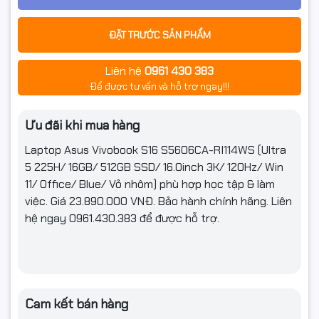
Tần số quét
120Hz
ĐẶT TRƯỚC SẢN PHẨM
Công nghệ
HDR True Black 600 chứng nhận VESA
màn hình
Liên hệ
0961 430 383
Để được tư vấn và hỗ trợ ngay!!!
Kết nối
Ưu đãi khi mua hàng
Kết nối không
Wi-Fi + Bluetooth
dây
Laptop Asus Vivobook S16 S5606CA-RI114WS (Ultra
5 225H/ 16GB/ 512GB SSD/ 16.0inch 3K/ 120Hz/ Win
Thông số
Wi-Fi 7(802.11be) (Tri-band) 2x2 + Bluetooth® 5.4
(Lan/Wireless)
Wireless Card
11/ Office/ Blue/ Vỏ nhôm)
phù hợp học tập & làm
việc. Giá 23.890.000 VNĐ. Bảo hành chính hãng. Liên
2x USB 3.2 Gen 1 Type-A (data speed up to 5Gbps)
hệ ngay 0961.430.383 để được hỗ trợ.
2x Thunderbolt™ 4 with support for display /
Cổng giao
power delivery (data speed up to 40Gbps)
tiếp
1x HDMI 2.1 TMDS
1x 3.5mm Combo Audio Jack
Micro SD card reader
Cam kết bán hàng
Tính năng