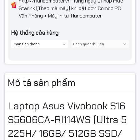
http://Hancomputer.vn. Tặng ngay 01 hộp mực
Màu sắc
Blue
Starink (Theo mã máy) khi đặt đơn Combo PC
Văn Phòng + Máy in tại Hancomputer.
Chất liệu
Vỏ nhôm
Hệ thống cửa hàng
Mô tả sản phẩm
Laptop Asus Vivobook S16
S5606CA-RI114WS (Ultra 5
225H/ 16GB/ 512GB SSD/