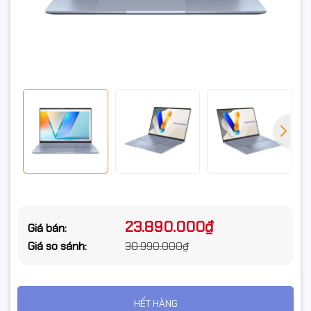
cứng
Loại ổ cứng
SSD
Chuẩn giao
M.2 NVMe PCIe
tiếp ổ cứng
Khe cắm ổ
Không
cứng
Card màn hình
Card đồ họa
Intel Arc Graphics
Card tích hợp
VGA onboard
23.890.000₫
Giá bán:
Màn hình
Giá so sánh:
30.990.000₫
Kích thước
16.0inch 3K
màn hình
HẾT HÀNG
Độ phân giải
3K (2880 x 1800) OLED 16:10 aspect ratio