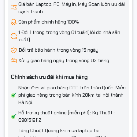
Giá bán Laptop, PC, Máy in, Máy Scan luôn ưu đãi
FHD camera with IR function to support Windows
Webcam
cạnh tranh
Hello ; With privacy shutter
Sản phẩm chính hãng 100%
Đèn bàn phím
Backlit Chiclet Keyboard 1-Zone RGB
1 Đổi 1 trong trong vòng 01 tuần( lỗi do nhà sản
Tính năng đặc
xuất)
Đang cập nhật
biệt
Đổi trả bảo hành trong vòng 15 ngày
Phần mềm
Xử lý giao hàng ngày trong vòng 02 tiếng
Windows 11 Home + Microsoft Office Home 2024 +
Hệ điều hành
Microsoft 365 Basic 1 year
Chính sách ưu đãi khi mua hàng
Nhận đơn và giao hàng COD trên toàn Quốc. Miễn
Thông tin khác
phí giao hàng trong bán kính 20km tại nội thành
Thông số pin
75WHrs, 4S1P, 4-cell Li-ion
Hà Nội.
Hỗ trợ kỹ thuật online (miễn phí).: Kỹ Thuật :
Kích thước
31.05 x 22.19 x 1.39 ~ 1.59 cm
0981519112
Trọng lượng
1,5 Kg
Tặng Chuột Quang khi mua laptop tại