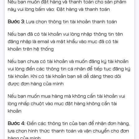
Nếu bạn muốn đặt hàng và thanh toán cho sản phẩm
512GB NVMe PCIe
, cho khả năng xử lý mượt mà các tác
này vui lòng bấm vào: Đặt hàng và thanh toán
vụ đa nhiệm, làm việc văn phòng, chỉnh sửa ảnh – video
và sử dụng các ứng dụng AI cơ bản.
Bước 3:
Lựa chọn thông tin tài khoản thanh toán
Nếu bạn đã có tài khoản vui lòng nhập thông tin tên
đăng nhập là email và mật khẩu vào mục đã có tài
khoản trên hệ thống
Nếu bạn chưa có tài khoản và muốn đăng ký tài khoản
vui lòng điền các thông tin cá nhân để tiếp tục đăng ký
tài khoản. Khi có tài khoản bạn sẽ dễ dàng theo dõi
được đơn hàng của mình
Nếu bạn muốn mua hàng mà không cần tài khoản vui
lòng nhấp chuột vào mục đặt hàng không cần tài
khoản
Bước 4:
Điền các thông tin của bạn để nhận đơn hàng,
lựa chọn hình thức thanh toán và vận chuyển cho đơn
hàng của mình