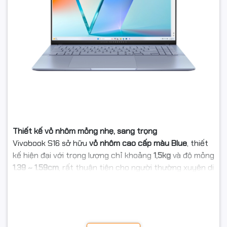
Thiết kế vỏ nhôm mỏng nhẹ, sang trọng
Vivobook S16 sở hữu
vỏ nhôm cao cấp màu Blue
, thiết
kế hiện đại với trọng lượng chỉ khoảng
1,5kg
và độ mỏng
1.39 ~ 1.59cm
, rất thuận tiện cho người thường xuyên di
chuyển. Kiểu dáng tinh tế, trẻ trung nhưng vẫn đảm
bảo độ bền và tính chuyên nghiệp.