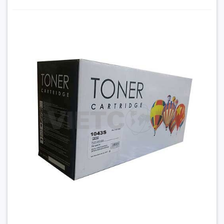
ML-1666/1665/1660/1661/3201/1860 là sự lựa chọn tuyệt vời
nếu bạn đang tìm kiếm giải pháp in ấn chất lượng cao, tiết
kiệm và tiện lợi.
Hộp mực Samsung MLT1043S/104 giá rẻ tại
Hancomputer
300.000₫
Đặt trước sản phẩm để nhận thêm nhiều ưu đãi bạn
nhé
GỬI THÔNG TIN