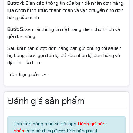
Bước 4:
Điền các thông tin của bạn để nhận đơn hàng,
lựa chọn hình thức thanh toán và vận chuyển cho đơn
hàng của mình
Bước 5:
Xem lại thông tin đặt hàng, điền chú thích và
gửi đơn hàng
Sau khi nhận được đơn hàng bạn gửi chúng tôi sẽ liên
hệ bằng cách gọi điện lại để xác nhận lại đơn hàng và
địa chỉ của bạn.
Trân trọng cảm ơn.
Đánh giá sản phẩm
Chi tiết thông tin số kỹ thuật của sản phẩm:
Thông tin sản phẩm
Bạn tiến hàng mua và cài app
Đánh giá sản
Hộp mực Samsung MLT1043S/104, tương
phẩm
mới sử dụng được tính năng này!
Tên Sản