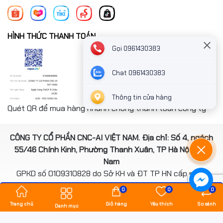
HÌNH THỨC THANH TOÁN
Gọi 0961430383
Chat 0961430383
Thông tin cửa hàng
Quét QR để mua hàng nhanh chóng thanh toán công ty
CÔNG TY CỔ PHẦN CNC-AI VIỆT NAM. Địa chỉ: Số 4, ngách
55/46 Chính Kinh, Phường Thanh Xuân, TP Hà Nội, Việt
Nam
GPKD số 0109310828 do Sở KH và ĐT TP HN cấp ngày
14/08/2020
0
0
0
*** Website đã đươc cấp phép của Bộ Công Thương
Trang chủ
Giỏ hàng
Yêu thích
So sánh
Danh mục
Bản quyền thuộc về
hancomputer.vn
.