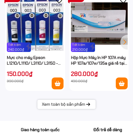
Tiết kiệm
Tiết kiệm
240.000₫
210.000₫
Mực cho máy Epson
Hộp Mực Máy In HP 107A máy
L1210/L1110/ L3110/ L3150 -
HP 107a/107w/135a giá rẻ tại
Epson E003 Ecotank
Hancomputer
150.000₫
280.000₫
390.000₫
490.000₫
Xem toàn bộ sản phẩm
Giao hàng toàn quốc
Đổi trả dễ dàng