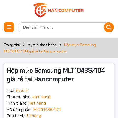
Thông số kỹ thuật
Đặt trước sản phẩm
Hộp Mực Samsung
MLT1043S/104 giá rẻ tại
Trang chủ
Mực in theo hãng
Hộp mực Samsung
MLT1043S/104 giá rẻ tại Hancomputer
Hancomputer.vn . Catrick mực
sam sung chuyên dụng cho
Hộp mực Samsung MLT1043S/104
dòng máy in Sam sung ML-
giá rẻ tại Hancomputer
1666/1665/1660/1661/3201/1
Loại:
mực in
Thương hiệu:
sam sung
thương hiệu .
Tình trạng:
Hết hàng
Mã sản phẩm:
MLT1043S/104
Hộp mực Samsung MLT1043S/104
dành cho máy in Samsung
Bảo hành:
6 tháng