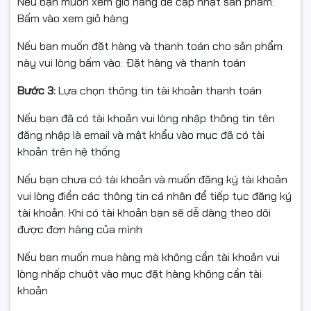
COMPUTER
Nếu bạn muốn xem giỏ hàng để cập nhật sản phẩm:
Bấm vào xem giỏ hàng
Đặt hàng online
miễn phí vận chuyển trong nội thành
Nếu bạn muốn đặt hàng và thanh toán cho sản phẩm
Hà Nội.
này vui lòng bấm vào: Đặt hàng và thanh toán
Giá bán đã bao gồm thuế VAT, chưa bao gồm phí lắp
đặt và vận chuyển.
Bước 3:
Lựa chọn thông tin tài khoản thanh toán
Ship COD toàn quốc (Viettel, Giao hàng nhanh, Giao
hàng tiết kiệm…)
Nếu bạn đã có tài khoản vui lòng nhập thông tin tên
Thanh toán khi nhận hàng.
đăng nhập là email và mật khẩu vào mục đã có tài
Giải pháp tiết kiệm tối đa cho người sử dụng.
khoản trên hệ thống
Được đóng gói trong bao bì nhiều lớp, bảo vệ sản phẩm
Nếu bạn chưa có tài khoản và muốn đăng ký tài khoản
tối đa.
vui lòng điền các thông tin cá nhân để tiếp tục đăng ký
Bảo hành: 12 tháng hoặc đến khi in hết mực lần đầu.
tài khoản. Khi có tài khoản bạn sẽ dễ dàng theo dõi
Hãy trang bị ngay cho máy in của bạn một hộp mực
được đơn hàng của mình
chất lượng tại
HAN
COMPUTER. Đến ngay với chúng tôi
để được tư vấn và hỗ trợ tốt nhất!
Nếu bạn muốn mua hàng mà không cần tài khoản vui
lòng nhấp chuột vào mục đặt hàng không cần tài
khoản