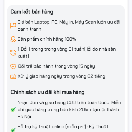
Hãy trang bị ngay cho máy in của bạn một hộp mực chất
lượng tại
HAN
COMPUTER. Đến ngay với chúng tôi để được
Cam kết bán hàng
tư vấn và hỗ trợ tốt nhất!
Giá bán Laptop, PC, Máy in, Máy Scan luôn ưu đãi
cạnh tranh
Sản phẩm chính hãng 100%
1 Đổi 1 trong trong vòng 01 tuần( lỗi do nhà sản
xuất)
Đổi trả bảo hành trong vòng 15 ngày
Xử lý giao hàng ngày trong vòng 02 tiếng
Chính sách ưu đãi khi mua hàng
Nhận đơn và giao hàng COD trên toàn Quốc. Miễn
phí giao hàng trong bán kính 20km tại nội thành
Hà Nội.
Hỗ trợ kỹ thuật online (miễn phí).: Kỹ Thuật :