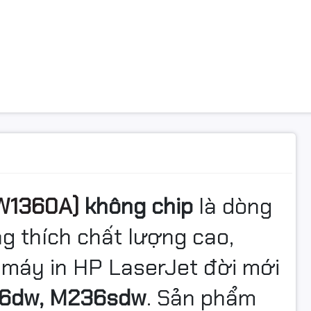
W1360A)
không chip
là dòng
g thích chất lượng cao,
 máy in HP LaserJet đời mới
36dw, M236sdw
. Sản phẩm