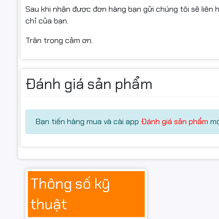
Sau khi nhận được đơn hàng bạn gửi chúng tôi sẽ liên hệ
chỉ của bạn.
Trân trọng cảm ơn.
Đánh giá sản phẩm
Bạn tiến hàng mua và cài app
Đánh giá sản phẩm
mớ
Ưu Điểm Nổi Bật Của Hộp 
Chip
Thông số kỹ
✔️ Chất lượng bản in sắc nét
thuật