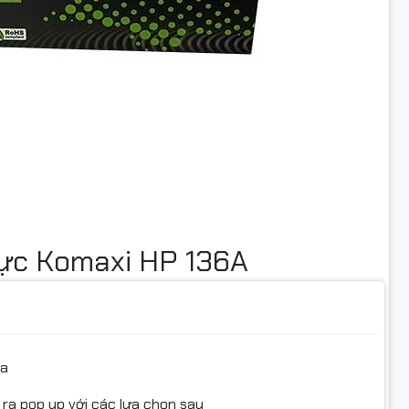
ực Komaxi HP 136A
ua
 ra pop up với các lựa chọn sau