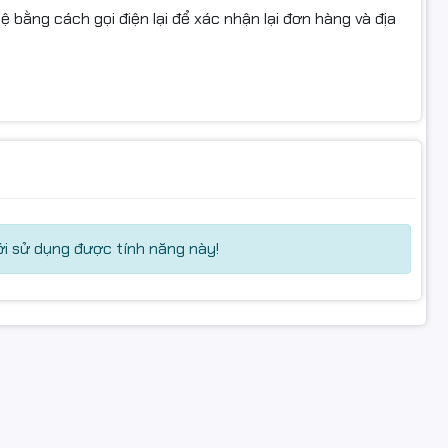
 bằng cách gọi điện lại để xác nhận lại đơn hàng và địa
i sử dụng được tính năng này!
Mực Komaxi
HP 136A
Không