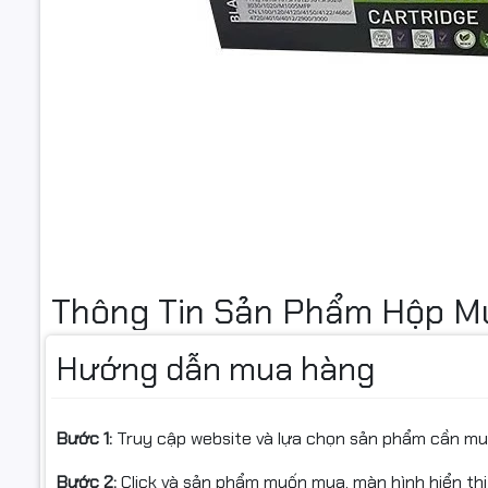
Thông Tin Sản Phẩm Hộp M
Thương hiệu
: Komaxi
Hướng dẫn mua hàng
Mã mực
: HP 136A / W1360A
Bước 1:
Truy cập website và lựa chọn sản phẩm cần m
Loại mực
: Mực in laser đen trắng
Bước 2:
Click và sản phẩm muốn mua, màn hình hiển thị
Phiên bản
:
Không chip