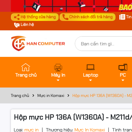
Hệ thống cửa hàng
Chính sách đổi trả hàng
Ti
Liên hệ
Trang chủ
Máy In
Laptop
PC
Trang chủ
Mực in Komaxi
Hộp mực HP 136A (W1360A) - M2
Hộp mực HP 136A (W1360A) - M211d/
Loại:
mực in
Thương hiệu:
Mực In Komaxi
Tình trạn