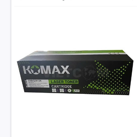
Đặt trư
Thôn
Hộp mực HP
M211d/dw/M
chip) 
3