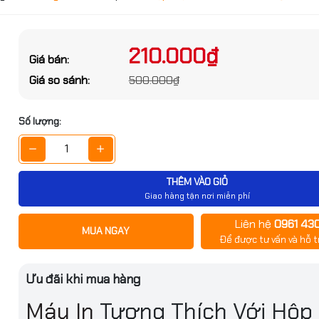
ớc sản phẩm
g số kỹ thuật
210.000₫
Giá bán:
Đặt trước sản phẩm để nhận thêm nh
Giá so sánh:
500.000₫
bạn nhé
Số lượng:
THÊM VÀO GIỎ
Giao hàng tận nơi miễn phí
Liên hệ
0961 43
GỬI THÔNG TIN
MUA NGAY
Để được tư vấn và hỗ t
 136A (W1360A) -
236dw/sdw ( Không
Ưu đãi khi mua hàng
Komaxi giá rẻ
Máy In
Tương Thích Với Hộp
70.000₫