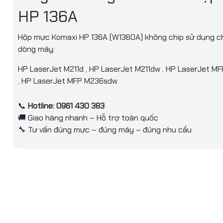
HP 136A
Hộp mực Komaxi HP 136A (W1360A) không chip sử dụng c
dòng máy:
HP LaserJet M211d , HP LaserJet M211dw , HP LaserJet 
, HP LaserJet MFP M236sdw
📞
Hotline: 0961 430 383
🚚 Giao hàng nhanh – Hỗ trợ toàn quốc
🔧 Tư vấn đúng mực – đúng máy – đúng nhu cầu