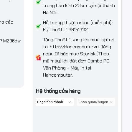
trong bán kính 20km tại nội thành
Hà Nội.
ho các
Hỗ trợ kỹ thuật online (miễn phí).:
Kỹ Thuật : 0981519112
Tặng Chuột Quang khi mua laptop
MFP M236dw
tại http://Hancomputer.vn. Tặng
ngay 01 hộp mực Starink (Theo
mã máy) khi đặt đơn Combo PC
Văn Phòng + Máy in tại
Hancomputer.
Hệ thống cửa hàng