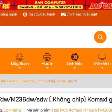
n công nghệ
Tra cứu bảo hành
Chính sách bảo mật
Máy Scan
Mực in
Linh kiện
Màn hình
11d/dw/M236dw/sdw ( Không chip) Komaxi giá rẻ
dw/M236dw/sdw ( Không chip) Komaxi g
g:
Còn hàng
Mã sản phẩm:
Hộp Mực Komaxi HP 136A (W1360