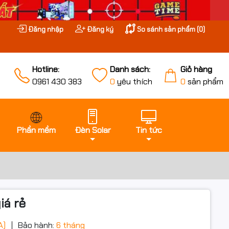
Đăng nhập
Đăng ký
So sánh sản phẩm (
0
)
Hotline:
Danh sách:
Giỏ hàng
0961 430 383
0
yêu thích
0
sản phẩm
Phần mềm
Đèn Solar
Tin tức
iá rẻ
A)
Bảo hành:
6 tháng