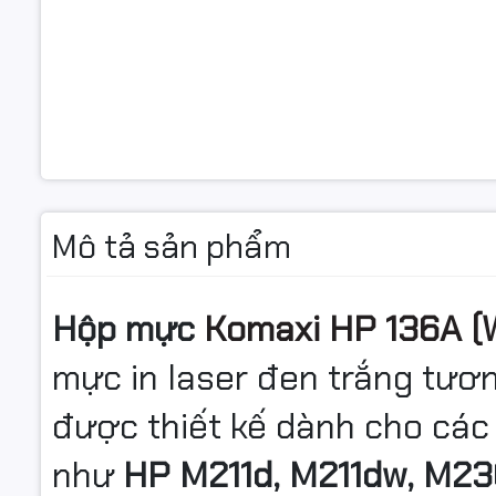
Mô tả sản phẩm
Hộp mực
Komaxi HP 136A (
mực in laser đen trắng tươn
được thiết kế dành cho các
như
HP M211d, M211dw, M2