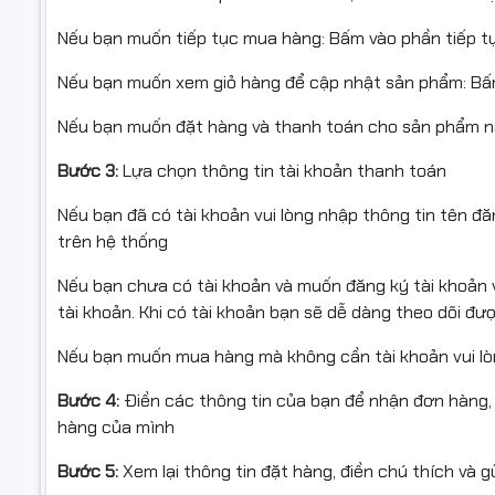
Nếu bạn muốn tiếp tục mua hàng: Bấm vào phần tiếp t
Số trang in
: Khoảng
1.150 trang A4
(độ phủ 5%)
Nếu bạn muốn xem giỏ hàng để cập nhật sản phẩm: Bấ
Tình trạng
: Mới 100%
Nếu bạn muốn đặt hàng và thanh toán cho sản phẩm nà
Phân loại
: Mực tương thích chất lượng cao
Bước 3:
Lựa chọn thông tin tài khoản thanh toán
Nếu bạn đã có tài khoản vui lòng nhập thông tin tên đ
trên hệ thống
Nếu bạn chưa có tài khoản và muốn đăng ký tài khoản v
tài khoản. Khi có tài khoản bạn sẽ dễ dàng theo dõi đ
Nếu bạn muốn mua hàng mà không cần tài khoản vui lò
Bước 4:
Điền các thông tin của bạn để nhận đơn hàng,
hàng của mình
Bước 5:
Xem lại thông tin đặt hàng, điền chú thích và 