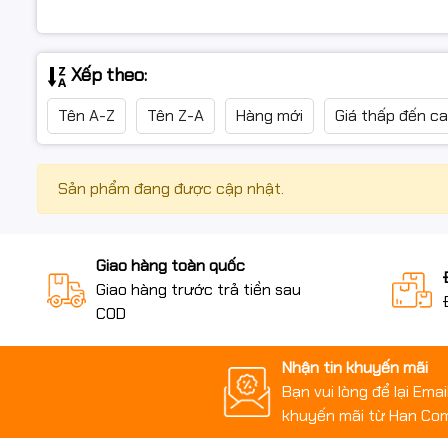
Xếp theo:
Tên A-Z
Tên Z-A
Hàng mới
Giá thấp đến c
Sản phẩm đang được cập nhật.
Giao hàng toàn quốc
Giao hàng trước trả tiền sau
COD
Nhận tin khuyến mãi
Bạn vui lòng để lại Ema
khuyến mãi từ Han Co