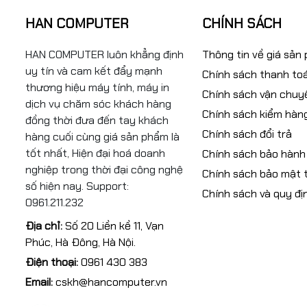
HAN COMPUTER
CHÍNH SÁCH
HAN COMPUTER luôn khẳng định
Thông tin về giá sản
uy tín và cam kết đẩy mạnh
Chính sách thanh to
thương hiệu máy tính, máy in
Chính sách vận chuy
dịch vụ chăm sóc khách hàng
Chính sách kiểm hàn
đồng thời đưa đến tay khách
Chính sách đổi trả
hàng cuối cùng giá sản phẩm là
tốt nhất, Hiện đại hoá doanh
Chính sách bảo hành
nghiệp trong thời đại công nghệ
Chính sách bảo mật t
số hiện nay. Support:
Chính sách và quy đị
0961.211.232
Địa chỉ:
Số 20 Liền kề 11, Vạn
Phúc, Hà Đông, Hà Nội.
Điện thoại:
0961 430 383
Email:
cskh@hancomputer.vn