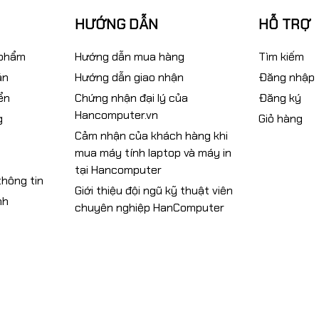
HƯỚNG DẪN
HỖ TRỢ
 phẩm
Hướng dẫn mua hàng
Tìm kiếm
án
Hướng dẫn giao nhận
Đăng nhập
ển
Chứng nhận đại lý của
Đăng ký
Hancomputer.vn
g
Giỏ hàng
Cảm nhận của khách hàng khi
mua máy tính laptop và máy in
tại Hancomputer
hông tin
Giới thiệu đội ngũ kỹ thuật viên
nh
chuyên nghiệp HanComputer