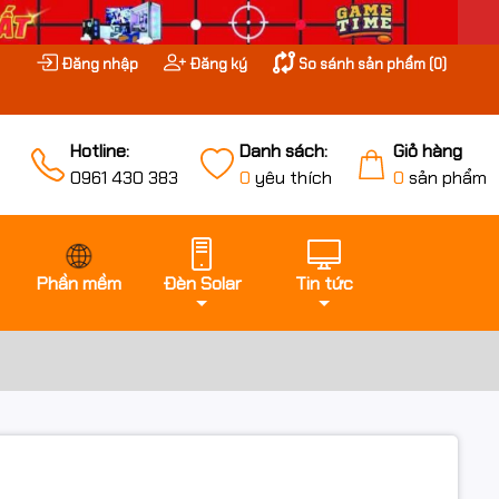
Đăng nhập
Đăng ký
So sánh sản phẩm (
0
)
Hotline:
Danh sách:
Giỏ hàng
0961 430 383
0
yêu thích
0
sản phẩm
Phần mềm
Đèn Solar
Tin tức