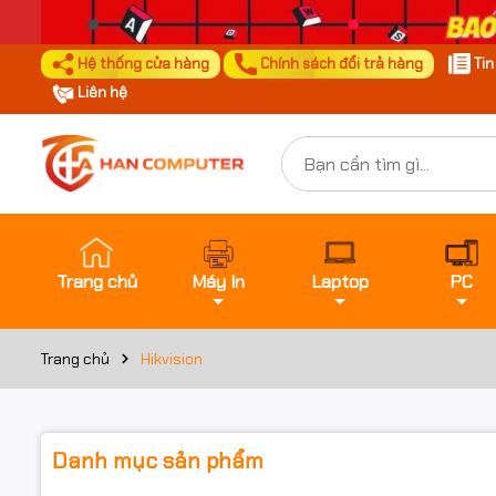
Hệ thống cửa hàng
Chính sách đổi trả hàng
Ti
Liên hệ
Trang chủ
Máy In
Laptop
PC
Trang chủ
Hikvision
Danh mục sản phẩm