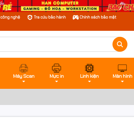
n công nghệ
Tra cứu bảo hành
Chính sách bảo mật
Máy Scan
Mực in
Linh kiện
Màn hình