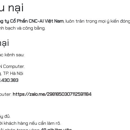
u nại
g ty Cổ Phần CNC-AI Việt Nam
, luôn trân trọng mọi ý kiến đó
nh bạch và công bằng.
nại
ác kênh sau:
N Computer.
, TP. Hà Nội
.430.383
puter:
https://zalo.me/2981850307112591184
ầy đủ.
với khách hàng nếu cần làm rõ.