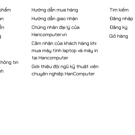
 phẩm
Hướng dẫn mua hàng
Tìm kiếm
án
Hướng dẫn giao nhận
Đăng nhập
ển
Chứng nhận đại lý của
Đăng ký
Hancomputer.vn
g
Giỏ hàng
Cảm nhận của khách hàng khi
mua máy tính laptop và máy in
tại Hancomputer
hông tin
Giới thiệu đội ngũ kỹ thuật viên
nh
chuyên nghiệp HanComputer