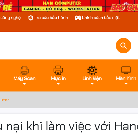
n công nghệ
Tra cứu bảo hành
Chính sách bảo mật
Máy Scan
Mực in
Linh kiện
Màn hình
puter
u nại khi làm việc với H