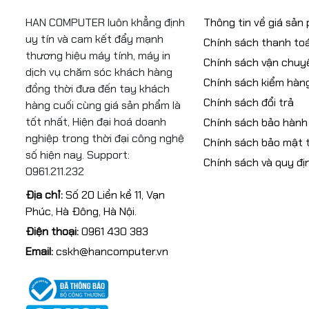
HAN COMPUTER luôn khẳng định
Thông tin về giá sản
uy tín và cam kết đẩy mạnh
Chính sách thanh to
thương hiệu máy tính, máy in
Chính sách vận chuy
dịch vụ chăm sóc khách hàng
Chính sách kiểm hàn
đồng thời đưa đến tay khách
Chính sách đổi trả
hàng cuối cùng giá sản phẩm là
tốt nhất, Hiện đại hoá doanh
Chính sách bảo hành
nghiệp trong thời đại công nghệ
Chính sách bảo mật t
số hiện nay. Support:
Chính sách và quy đị
0961.211.232
Địa chỉ:
Số 20 Liền kề 11, Vạn
Phúc, Hà Đông, Hà Nội.
Điện thoại:
0961 430 383
Email:
cskh@hancomputer.vn