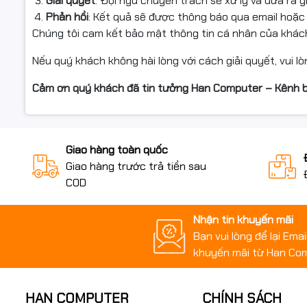
Giải quyết
: Đội ngũ chuyên trách sẽ xử lý và đưa ra 
Phản hồi
: Kết quả sẽ được thông báo qua email hoặc 
Chúng tôi cam kết bảo mật thông tin cá nhân của khá
Nếu quý khách không hài lòng với cách giải quyết, vui lò
Cảm ơn quý khách đã tin tưởng Han Computer – Kênh b
Giao hàng toàn quốc
Giao hàng trước trả tiền sau
COD
Nhận tin khuyến mãi
Bạn vui lòng để lại Ema
khuyến mãi từ Han Co
HAN COMPUTER
CHÍNH SÁCH