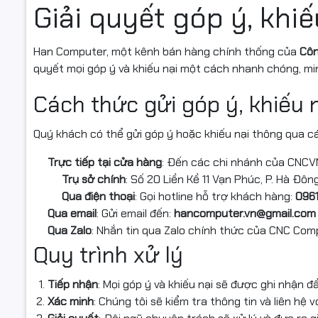
Giải quyết góp ý, khiế
Han Computer, một kênh bán hàng chính thống của
Côn
quyết mọi góp ý và khiếu nại một cách nhanh chóng, mi
Cách thức gửi góp ý, khiếu 
Quý khách có thể gửi góp ý hoặc khiếu nại thông qua c
Trực tiếp tại cửa hàng
: Đến các chi nhánh của CNCV
Trụ sở chính
: Số 20 Liền Kề 11 Vạn Phúc, P. Hà Đông
Qua điện thoại
: Gọi hotline hỗ trợ khách hàng:
0961
Qua email
: Gửi email đến:
hancomputer.vn@gmail.com
Qua Zalo
: Nhắn tin qua Zalo chính thức của CNC Com
Quy trình xử lý
Tiếp nhận
: Mọi góp ý và khiếu nại sẽ được ghi nhận đ
Xác minh
: Chúng tôi sẽ kiểm tra thông tin và liên hệ 