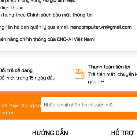
giải pháp trong vòng
48 giờ làm việc
.
điện thoại.
ch hàng theo
Chính sách bảo mật thông tin
.
ng liên hệ ban quản lý qua email:
hancomputer.vn@gmail.com.
án hàng chính thống của CNC-AI Việt Nam!
Thanh toán tiện lợi
Đổi trả dễ dàng
Trả tiền mặt, chuyển 
Đổi mới trong 15 ngày đầu
góp 0%
il để nhận thông tin
mputer
HƯỚNG DẪN
HỖ TRỢ