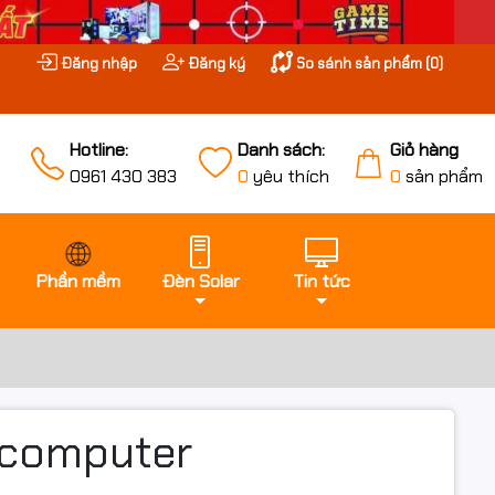
Đăng nhập
Đăng ký
So sánh sản phẩm (
0
)
Hotline:
Danh sách:
Giỏ hàng
0961 430 383
0
yêu thích
0
sản phẩm
Phần mềm
Đèn Solar
Tin tức
ancomputer