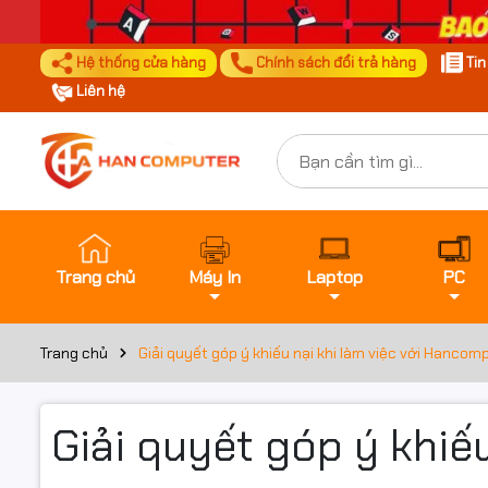
Hệ thống cửa hàng
Chính sách đổi trả hàng
Ti
Liên hệ
Trang chủ
Máy In
Laptop
PC
Trang chủ
Giải quyết góp ý khiếu nại khi làm việc với Hancom
Giải quyết góp ý khiế