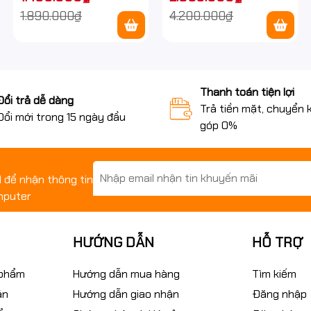
nước IP67 ngoài trời
nước IP67 ngoài trời
1.890.000₫
4.200.000₫
Thanh toán tiện lợi
Đổi trả dễ dàng
Trả tiền mặt, chuyển 
Đổi mới trong 15 ngày đầu
góp 0%
il để nhận thông tin
mputer
HƯỚNG DẪN
HỖ TRỢ
 phẩm
Hướng dẫn mua hàng
Tìm kiếm
án
Hướng dẫn giao nhận
Đăng nhập