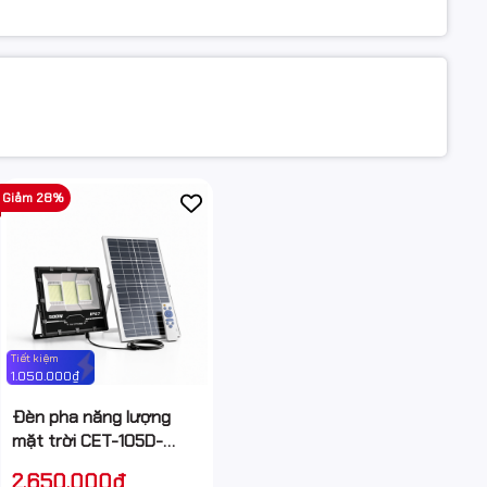
Giảm 28%
Tiết kiệm
1.050.000₫
Đèn pha năng lượng
mặt trời CET-105D-
500W 500W chống
2.650.000₫