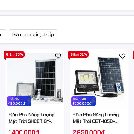
ao
Giá cao xuống thấp
Giảm 26%
Giảm 32%
Tiết kiệm
Tiết kiệm
490.000₫
1.350.000₫
Đèn Pha Năng Lượng
Đèn Pha Năng Lượng
Mặt Trời SHCET GY-
Mặt Trời CET-105D-
300W 300W chống
1000W 1000W chống
1.400.000₫
2.850.000₫