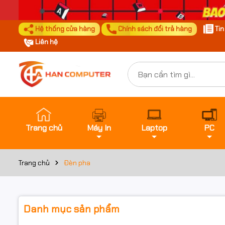
Hệ thống cửa hàng
Chính sách đổi trả hàng
Ti
Liên hệ
Trang chủ
Máy In
Laptop
PC
Trang chủ
Đèn pha
Danh mục sản phẩm