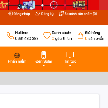
Đăng nhập
Đăng ký
So sánh sản phẩm (
0
)
Hotline:
Danh sách:
Giỏ hàng
0961 430 383
0
yêu thích
0
sản phẩm
Phần mềm
Đèn Solar
Tin tức