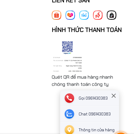
LIÊN KẾT SÀN
HÌNH THỨC THANH TOÁN
Quét QR để mua hàng nhanh
chóng thanh toán công ty
Gọi 0961430383
Chat 0961430383
Thông tin cửa hàng