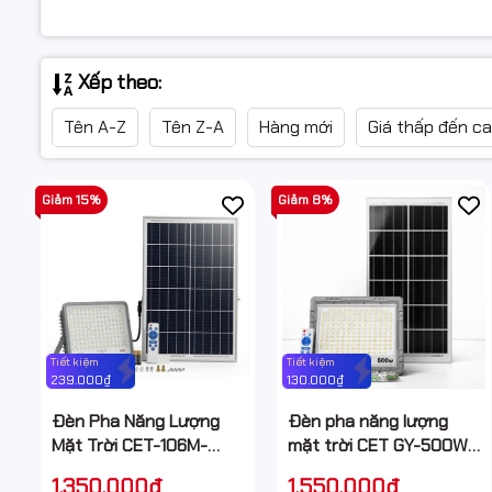
Xếp theo:
Tên A-Z
Tên Z-A
Hàng mới
Giá thấp đến c
Giảm 15%
Giảm 8%
Tiết kiệm
Tiết kiệm
239.000₫
130.000₫
Đèn Pha Năng Lượng
Đèn pha năng lượng
Mặt Trời CET-106M-
mặt trời CET GY-500W
300W 300W chống
500W chống nước IP67
1.350.000₫
1.550.000₫