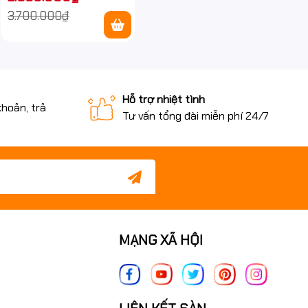
nước IP67 ngoài trời
3.700.000₫
Hỗ trợ nhiệt tình
khoản, trả
Tư vấn tổng đài miễn phí 24/7
MẠNG XÃ HỘI