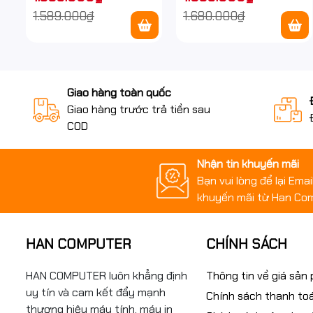
nước IP67 ngoài trời
ngoài trời
1.589.000₫
1.680.000₫
Giao hàng toàn quốc
Giao hàng trước trả tiền sau
COD
Nhận tin khuyến mãi
Bạn vui lòng để lại Ema
khuyến mãi từ Han Co
HAN COMPUTER
CHÍNH SÁCH
HAN COMPUTER luôn khẳng định
Thông tin về giá sản
uy tín và cam kết đẩy mạnh
Chính sách thanh to
thương hiệu máy tính, máy in