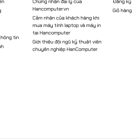
ển
Chứng nhận đại lý của
Đăng ký
Hancomputer.vn
g
Giỏ hàng
Cảm nhận của khách hàng khi
mua máy tính laptop và máy in
tại Hancomputer
hông tin
Giới thiệu đội ngũ kỹ thuật viên
nh
chuyên nghiệp HanComputer