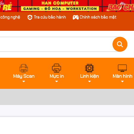
n công nghệ
Tra cứu bảo hành
Chính sách bảo mật
Máy Scan
Mực in
Linh kiện
Màn hình