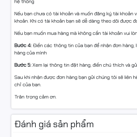
hệ thống
Kiến trúc AMD Zen 4
Tiến trình TSMC 5nm
Nếu bạn chưa có tài khoản và muốn đăng ký tài khoản vu
I/O Die 6nm hiện đại
khoản. Khi có tài khoản bạn sẽ dễ dàng theo dõi được 
👉 Mang lại:
✔ Tăng hiệu năng xử lý
Nếu bạn muốn mua hàng mà không cần tài khoản vui lò
✔ Tối ưu điện năng tiêu thụ
Bước 4:
Điền các thông tin của bạn để nhận đơn hàng, 
✔ Giảm nhiệt độ hoạt động
hàng của mình
✔ Hoạt động ổn định liên tục 24/7
Bước 5:
Xem lại thông tin đặt hàng, điền chú thích và g
CPU đặc biệt phù hợp cho workstation vận hành cường đ
Sau khi nhận được đơn hàng bạn gửi chúng tôi sẽ liên hệ
Bộ nhớ đệm 256MB – Tăng t
chỉ của bạn.
Trân trọng cảm ơn.
CPU được trang bị:
L1 Cache: 4MB
L2 Cache: 64MB
Đánh giá sản phẩm
L3 Cache: 256MB
👉 Giúp: