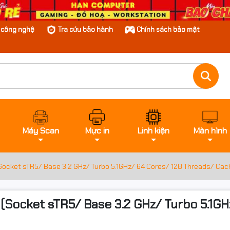
n công nghệ
Tra cứu bảo hành
Chính sách bảo mật
Máy Scan
Mực in
Linh kiện
Màn hình
ocket sTR5/ Base 3.2 GHz/ Turbo 5.1GHz/ 64 Cores/ 128 Threads/ Ca
Socket sTR5/ Base 3.2 GHz/ Turbo 5.1GH