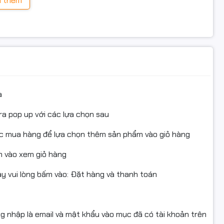
 thêm
 và studio chuyên nghiệp.
a
ra pop up với các lựa chọn sau
ục mua hàng để lựa chọn thêm sản phẩm vào giỏ hàng
 vào xem giỏ hàng
 vui lòng bấm vào: Đặt hàng và thanh toán
h 5nm – Hiệu suất thế hệ mới
ng nhập là email và mật khẩu vào mục đã có tài khoản trên