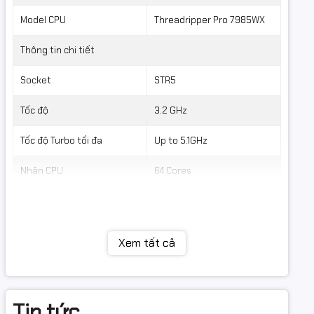
Model CPU
Threadripper Pro 7985WX
Thông tin chi tiết
Socket
STR5
Tốc độ
3.2 GHz
Tốc độ Turbo tối đa
Up to 5.1GHz
Nhân CPU
64 Cores
Luồng CPU
128 Threads
Bộ nhớ hỗ trợ
RDIMM DDR5
Xem tất cả
Bộ nhớ Cache
256MB
VXL đồ họa
None GPU
Tin tức