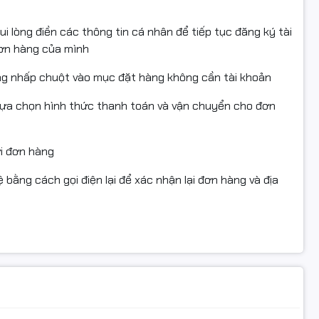
i lòng điền các thông tin cá nhân để tiếp tục đăng ký tài
đơn hàng của mình
ng nhấp chuột vào mục đặt hàng không cần tài khoản
lựa chọn hình thức thanh toán và vận chuyển cho đơn
ửi đơn hàng
ộ cao lâu dài.
 bằng cách gọi điện lại để xác nhận lại đơn hàng và địa
ốc xử lý dữ liệu chuyên sâu