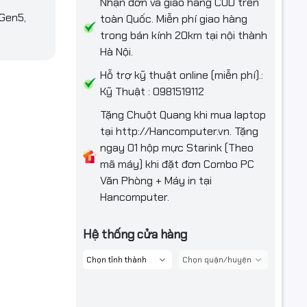
Nhận đơn và giao hàng COD trên
Gen5,
toàn Quốc. Miễn phí giao hàng
trong bán kính 20km tại nội thành
Hà Nội.
Hỗ trợ kỹ thuật online (miễn phí).:
Kỹ Thuật : 0981519112
Tặng Chuột Quang khi mua laptop
tại http://Hancomputer.vn. Tặng
ngay 01 hộp mực Starink (Theo
mã máy) khi đặt đơn Combo PC
Văn Phòng + Máy in tại
Hancomputer.
Hệ thống cửa hàng