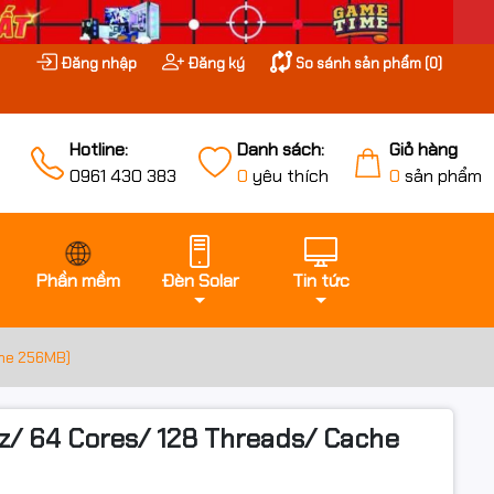
Đăng nhập
Đăng ký
So sánh sản phẩm (
0
)
Hotline:
Danh sách:
Giỏ hàng
0961 430 383
0
yêu thích
0
sản phẩm
Phần mềm
Đèn Solar
Tin tức
che 256MB)
z/ 64 Cores/ 128 Threads/ Cache