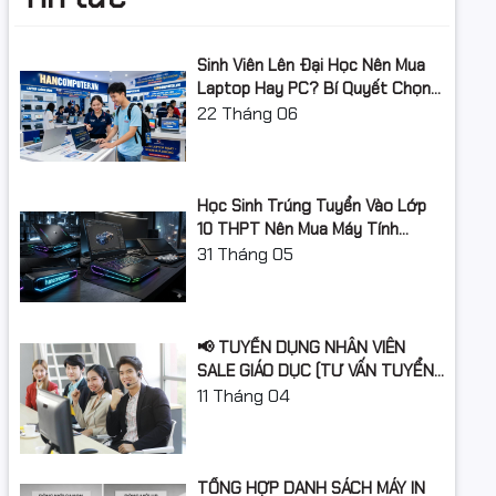
Dây chuyền công nghệ
5nm
TDP
350W
Sinh Viên Lên Đại Học Nên Mua
Laptop Hay PC? Bí Quyết Chọn
Kiểu đóng gói
Box
Máy Tính Đúng Nhu Cầu, Không
22
Tháng 06
Lãng Phí Tiền Của Bố Mẹ
Học Sinh Trúng Tuyển Vào Lớp
10 THPT Nên Mua Máy Tính
Laptop Gì Năm Học 2026 -
31
Tháng 05
2027?
📢 TUYỂN DỤNG NHÂN VIÊN
SALE GIÁO DỤC (TƯ VẤN TUYỂN
SINH)
11
Tháng 04
TỔNG HỢP DANH SÁCH MÁY IN