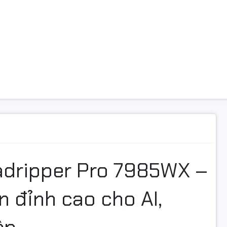
dripper Pro 7985WX –
 đỉnh cao cho AI,
ệp