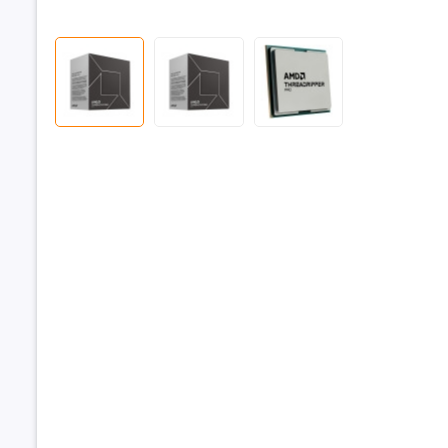
Nhân CPU
2.
Luồng CP
Bộ nhớ hỗ
Bộ nhớ C
VXL đồ họ
Dây chuyề
TDP
Kiểu đóng 