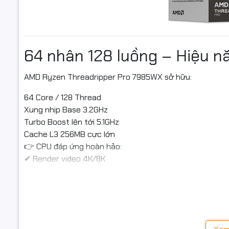
64 nhân 128 luồng – Hiệu n
AMD Ryzen Threadripper Pro 7985WX sở hữu:
64 Core / 128 Thread
Xung nhịp Base 3.2GHz
Turbo Boost lên tới 5.1GHz
Cache L3 256MB cực lớn
👉 CPU đáp ứng hoàn hảo:
✔ Render video 4K/8K
✔ Dựng hình Blender – Maya – 3Ds Max
✔ AI & Machine Learning
✔ Phân tích dữ liệu lớn
✔ Virtualization – Server giả lập
✔ Mô phỏng kỹ thuật CAD/CAM