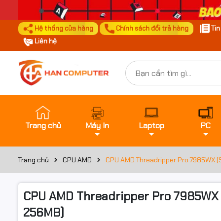
Hệ thống cửa hàng
Chính sách đổi trả hàng
Ti
Liên hệ
Trang chủ
Máy In
Laptop
PC
Trang chủ
CPU AMD
CPU AMD Threadripper Pro 7985WX (S
CPU AMD Threadripper Pro 7985WX (
256MB)