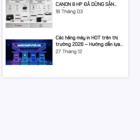
CANON & HP ĐÃ DỪNG SẢN
XUẤT: LỘ TRÌNH NÂNG CẤP 2026
18
Tháng 03
Các hãng máy in HOT trên thị
trường 2026 – Hướng dẫn lựa
chọn và so sánh chi tiết
27
Tháng 12