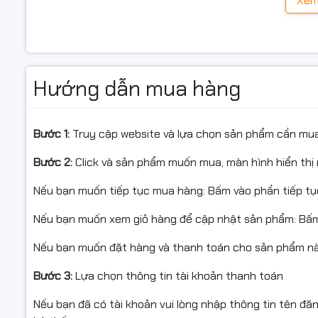
Xem
Đây là nền tảng workstation lý tưởng cho doanh nghiệp
Hướng dẫn mua hàng
Bước 1:
Truy cập website và lựa chọn sản phẩm cần mu
Bước 2:
Click và sản phẩm muốn mua, màn hình hiển thị 
Nếu bạn muốn tiếp tục mua hàng: Bấm vào phần tiếp t
Nếu bạn muốn xem giỏ hàng để cập nhật sản phẩm: Bấm
Nếu bạn muốn đặt hàng và thanh toán cho sản phẩm này
Kiến trúc Zen 4 & tiến trìn
Bước 3:
Lựa chọn thông tin tài khoản thanh toán
Threadripper Pro 7985WX được xây dựng trên:
Nếu bạn đã có tài khoản vui lòng nhập thông tin tên đă