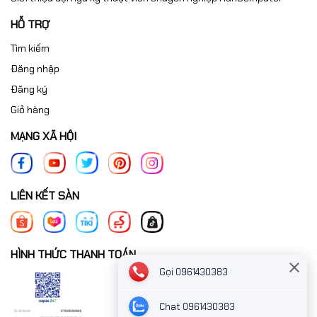
HỖ TRỢ
Tìm kiếm
Đăng nhập
Đăng ký
Giỏ hàng
MẠNG XÃ HỘI
LIÊN KẾT SÀN
HÌNH THỨC THANH TOÁN
Gọi 0961430383
Chat 0961430383