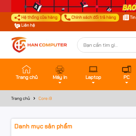
Hệ thống cửa hàng
Chính sách đổi trả hàng
Ti
Liên hệ
Trang chủ
Máy In
Laptop
PC
Trang chủ
Core i9
Danh mục sản phẩm