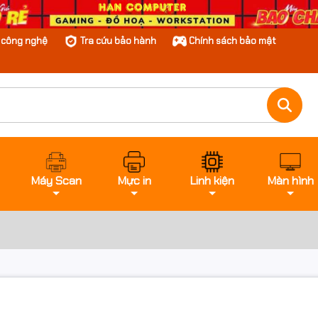
n công nghệ
Tra cứu bảo hành
Chính sách bảo mật
Máy Scan
Mực in
Linh kiện
Màn hình