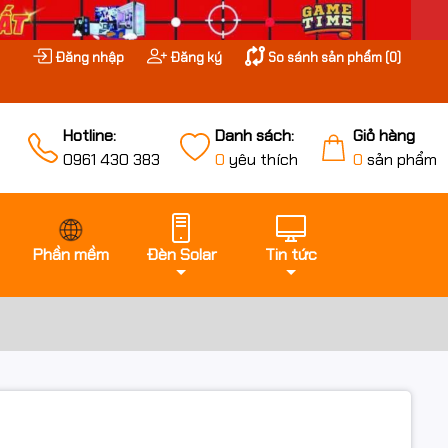
Đăng nhập
Đăng ký
So sánh sản phẩm (
0
)
Hotline:
Danh sách:
Giỏ hàng
0961 430 383
0
yêu thích
0
sản phẩm
Phần mềm
Đèn Solar
Tin tức