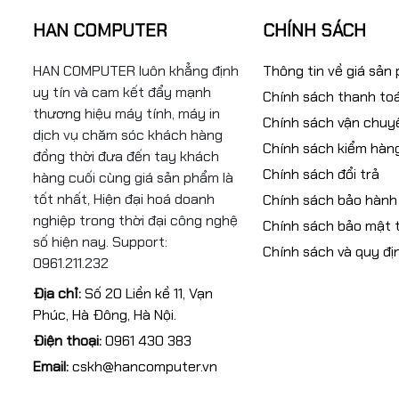
HAN COMPUTER
CHÍNH SÁCH
HAN COMPUTER luôn khẳng định
Thông tin về giá sản
uy tín và cam kết đẩy mạnh
Chính sách thanh to
thương hiệu máy tính, máy in
Chính sách vận chuy
dịch vụ chăm sóc khách hàng
Chính sách kiểm hàn
đồng thời đưa đến tay khách
Chính sách đổi trả
hàng cuối cùng giá sản phẩm là
tốt nhất, Hiện đại hoá doanh
Chính sách bảo hành
nghiệp trong thời đại công nghệ
Chính sách bảo mật t
số hiện nay. Support:
Chính sách và quy đị
0961.211.232
Địa chỉ:
Số 20 Liền kề 11, Vạn
Phúc, Hà Đông, Hà Nội.
Điện thoại:
0961 430 383
Email:
cskh@hancomputer.vn