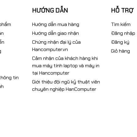
HƯỚNG DẪN
HỖ TRỢ
 phẩm
Hướng dẫn mua hàng
Tìm kiếm
án
Hướng dẫn giao nhận
Đăng nhập
ển
Chứng nhận đại lý của
Đăng ký
Hancomputer.vn
g
Giỏ hàng
Cảm nhận của khách hàng khi
mua máy tính laptop và máy in
tại Hancomputer
hông tin
Giới thiệu đội ngũ kỹ thuật viên
nh
chuyên nghiệp HanComputer