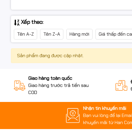
Xếp theo:
Tên A-Z
Tên Z-A
Hàng mới
Giá thấp đến c
Sản phẩm đang được cập nhật.
Giao hàng toàn quốc
Giao hàng trước trả tiền sau
COD
Nhận tin khuyến mãi
Bạn vui lòng để lại Ema
khuyến mãi từ Han Co