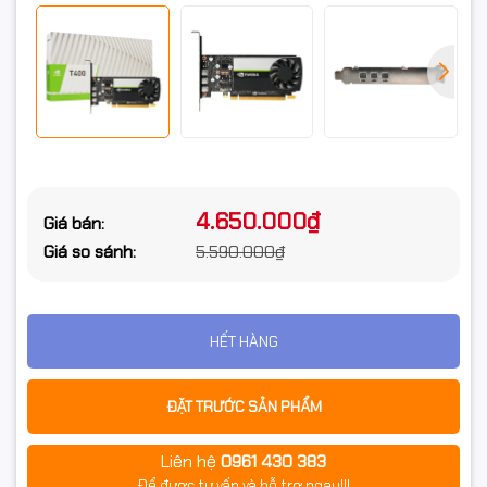
4.650.000₫
Giá bán:
Giá so sánh:
5.590.000₫
HẾT HÀNG
ĐẶT TRƯỚC SẢN PHẨM
Liên hệ
0961 430 383
Để được tư vấn và hỗ trợ ngay!!!