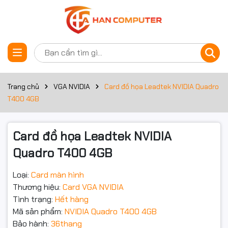
Thông số kỹ thuật
Đặt trước sản phẩm
Phụ kiện kèm theo
Tài liệu hướng dẫn, đĩa CD cài đặt...
Kết nối
Trang chủ
VGA NVIDIA
Card đồ họa Leadtek NVIDIA Quadro
T400 4GB
Cổng giao tiếp
3 x miniDisplayPort 1.4
Card màn hình
Card đồ họa Leadtek NVIDIA
Quadro T400 4GB
Chip đồ họa
Quadro T400
Bộ nhớ trong
4Gb
Loại:
Card màn hình
Thương hiệu:
Card VGA NVIDIA
Kiểu bộ nhớ
GDDR6
Tình trạng:
Hết hàng
Mã sản phẩm:
NVIDIA Quadro T400 4GB
Giao diện bộ nhớ
64 bit
Bảo hành:
36thang