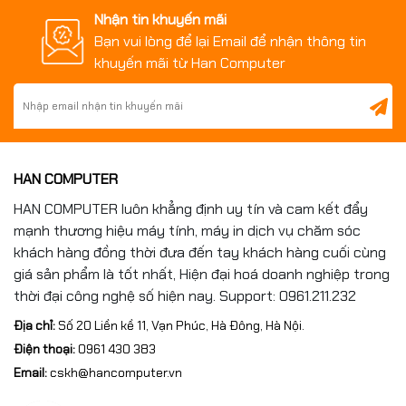
Người cần chạy đa màn hình ổn định
Nhận tin khuyến mãi
Bạn vui lòng để lại Email để nhận thông tin
Hệ thống cần VGA chạy mát, bền và tiết kiệm điện
khuyến mãi từ Han Computer
Nếu bạn cần một VGA
ổn định – bền bỉ – hiệu năng tốt
– giá dễ tiếp cận
, NVIDIA T400 chính là lựa chọn bạn
không nên bỏ qua.
HAN COMPUTER
HAN COMPUTER luôn khẳng định uy tín và cam kết đẩy
mạnh thương hiệu máy tính, máy in dịch vụ chăm sóc
khách hàng đồng thời đưa đến tay khách hàng cuối cùng
giá sản phẩm là tốt nhất, Hiện đại hoá doanh nghiệp trong
thời đại công nghệ số hiện nay. Support: 0961.211.232
Địa chỉ:
Số 20 Liền kề 11, Vạn Phúc, Hà Đông, Hà Nội.
Điện thoại:
0961 430 383
Email:
cskh@hancomputer.vn