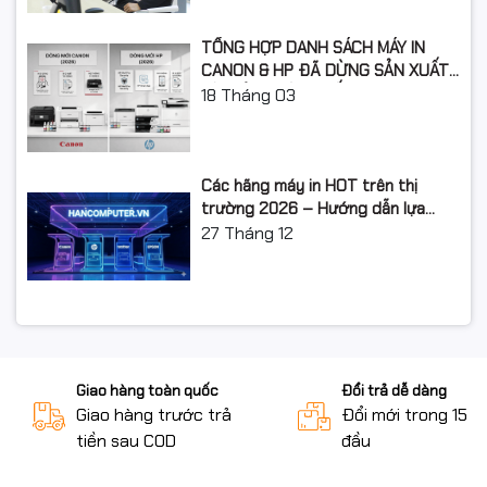
Hệ thống cần độ ổn định cao
TỔNG HỢP DANH SÁCH MÁY IN
CANON & HP ĐÃ DỪNG SẢN XUẤT:
Dù nhỏ gọn nhưng sức mạnh của T400 vẫn rất ấn
LỘ TRÌNH NÂNG CẤP 2026
18
Tháng 03
tượng trong tầm giá.
⭐
5. NVIDIA T400 – Lựa
Các hãng máy in HOT trên thị
chọn tối ưu cho làm việc
trường 2026 – Hướng dẫn lựa
chọn và so sánh chi tiết
27
Tháng 12
chuyên nghiệp
Card màn hình NVIDIA T400 4GB GDDR6 là giải pháp
tuyệt vời để nâng cấp hiệu năng cho:
Designer 2D/3D cơ bản
Giao hàng toàn quốc
Đổi trả dễ dàng
Giao hàng trước trả
Đổi mới trong 15 n
Kỹ sư, kiến trúc sư
tiền sau COD
đầu
Người làm văn phòng đa nhiệm