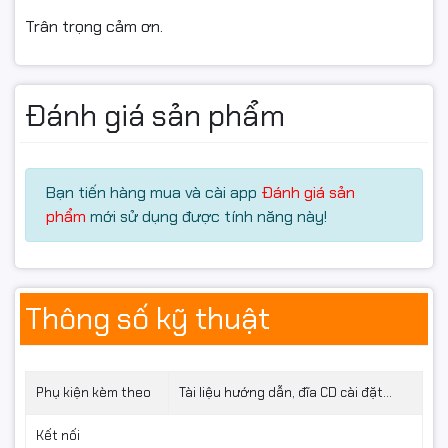
NVIDIA T400
sở hữu
4GB GDDR6
tốc độ cao với
băng
Trân trọng cảm ơn.
thông lên đến 80 GB/s
, mang đến khả năng:
Xử lý file thiết kế lớn mượt mà hơn.
Đánh giá sản phẩm
Vận hành tốt các phần mềm đồ họa nhẹ – trung bình.
Hiển thị hình ảnh sắc nét và ổn định.
Nếu bạn đang dùng card onboard, nâng cấp lên T400
Bạn tiến hàng mua và cài app
Đánh giá sản
sẽ là bước nhảy lớn về hiệu năng.
phẩm
mới sử dụng được tính năng này!
Thông số kỹ thuật
Phụ kiện kèm theo
Tài liệu hướng dẫn, đĩa CD cài đặt...
Kết nối