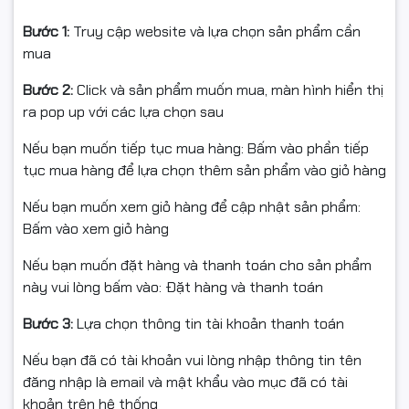
sử dụng quy trình
12nm FFN (FinFET NVIDIA)
giúp tối ưu
hiệu suất xử lý.
Bước 1:
Truy cập website và lựa chọn sản phẩm cần
Card trang bị
384 lõi CUDA
, tăng tốc rõ rệt trong các
mua
công việc như:
Bước 2:
Click và sản phẩm muốn mua, màn hình hiển thị
Thiết kế 2D/3D cơ bản (AutoCAD, SketchUp,
ra pop up với các lựa chọn sau
SolidWorks).
Nếu bạn muốn tiếp tục mua hàng: Bấm vào phần tiếp
Chỉnh sửa ảnh & video với Photoshop, Illustrator,
tục mua hàng để lựa chọn thêm sản phẩm vào giỏ hàng
Premiere.
Nếu bạn muốn xem giỏ hàng để cập nhật sản phẩm:
Xử lý đa nhiệm mượt hơn so với iGPU.
Bấm vào xem giỏ hàng
Đây chính là điểm mạnh giúp NVIDIA T400 trở thành
Nếu bạn muốn đặt hàng và thanh toán cho sản phẩm
VGA chuyên nghiệp trong tầm giá.
này vui lòng bấm vào: Đặt hàng và thanh toán
Bước 3:
Lựa chọn thông tin tài khoản thanh toán
Nếu bạn đã có tài khoản vui lòng nhập thông tin tên
đăng nhập là email và mật khẩu vào mục đã có tài
khoản trên hệ thống