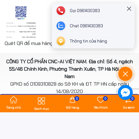
Gọi 0961430383
Chat 0961430383
Thông tin cửa hàng
Quét QR để mua hàng nhanh chóng thanh toán công ty
CÔNG TY CỔ PHẦN CNC-AI VIỆT NAM. Địa chỉ: Số 4, ngách
55/46 Chính Kinh, Phường Thanh Xuân, TP Hà Nội, Việt
Nam
GPKD số 0109310828 do Sở KH và ĐT TP HN cấp ngày
14/08/2020
*** Website đã đươc cấp phép của Bộ Công Thương
0
0
0
Trang chủ
Giỏ hàng
Yêu thích
So sánh
Danh mục
Bản quyền thuộc về
hancomputer.vn
.
Cung cấp bởi
Sapo