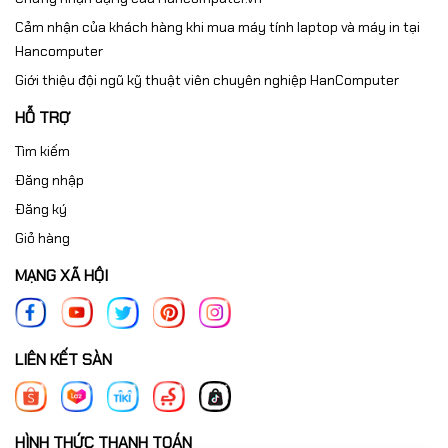
✔ Giá tốt – nhiều ưu đãi hấp dẫn
Cảm nhận của khách hàng khi mua máy tính laptop và máy in tại
✔ Giao hàng nhanh – lắp đặt chuyên nghiệp
Hancomputer
Hotline tư vấn: 0961.430.383
Giới thiệu đội ngũ kỹ thuật viên chuyên nghiệp HanComputer
Liên hệ ngay để được hỗ trợ nhanh nhất!
HỖ TRỢ
Tìm kiếm
Đăng nhập
Đăng ký
Giỏ hàng
MẠNG XÃ HỘI
LIÊN KẾT SÀN
HÌNH THỨC THANH TOÁN