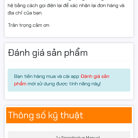
AI và cảnh 3D phức tạp mà không bị nghẽn hay tụt hiệu
hệ bằng cách gọi điện lại để xác nhận lại đơn hàng và
năng.
địa chỉ của bạn.
Trân trọng cảm ơn.
Đánh giá sản phẩm
Bạn tiến hàng mua và cài app
Đánh giá sản
phẩm
mới sử dụng được tính năng này!
❄️
Thiết kế trắng cao cấp –
Thông số kỹ thuật
ROG Astral phong cách và
sang trọng
1 x Speedsetup Manual