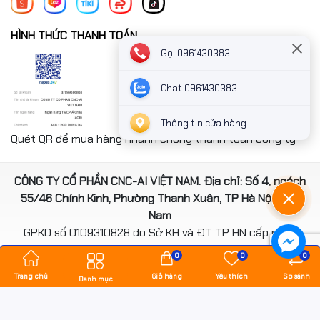
✔
Sản phẩm chính hãng 100%
✔
Giá tốt, ưu đãi hấp dẫn
HÌNH THỨC THANH TOÁN
✔
Bảo hành đầy đủ – hỗ trợ kỹ thuật tận tâm
Gọi 0961430383
✔
Giao hàng toàn quốc – nhanh chóng – an toàn
📞
Liên hệ tư vấn mua hàng: 0961.430.383
Chat 0961430383
🌐
Hancomputer.vn – linh kiện PC chính hãng, giá tốt mỗi
ngày!
Thông tin cửa hàng
Quét QR để mua hàng nhanh chóng thanh toán công ty
CÔNG TY CỔ PHẦN CNC-AI VIỆT NAM. Địa chỉ: Số 4, ngách
55/46 Chính Kinh, Phường Thanh Xuân, TP Hà Nội, Việt
Nam
GPKD số 0109310828 do Sở KH và ĐT TP HN cấp ngày
14/08/2020
0
0
0
*** Website đã đươc cấp phép của Bộ Công Thương
Trang chủ
Giỏ hàng
Yêu thích
So sánh
Danh mục
Bản quyền thuộc về
hancomputer.vn
.
Cung cấp bởi
Sapo