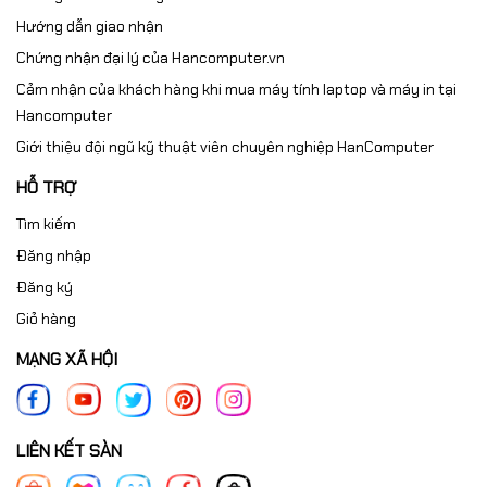
Hướng dẫn giao nhận
Chứng nhận đại lý của Hancomputer.vn
Cảm nhận của khách hàng khi mua máy tính laptop và máy in tại
🛒
Mua Asus ROG
Hancomputer
Giới thiệu đội ngũ kỹ thuật viên chuyên nghiệp HanComputer
Astral GeForce RTX
HỖ TRỢ
5080 16GB GDDR7
Tìm kiếm
Đăng nhập
WHITE OC Edition
Đăng ký
Giỏ hàng
chính hãng tại
MẠNG XÃ HỘI
Hancomputer.vn
LIÊN KẾT SÀN
Tại Hancomputer.vn, bạn nhận được: