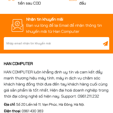
tiền sau COD
đầu
Miếng dán từ tính
Keycap ROG
Nhận tin khuyến mãi
Thước PCB
Bạn vui lòng để lại Email để nhận thông tin
khuyến mãi từ Han Computer
Sách hướng dẫn & phụ kiện tặng kèm
Mọi chi tiết đều được ASUS hoàn thiện tỉ mỉ, thể hiện
sự đầu tư cho người dùng cao cấp.
HAN COMPUTER
HAN COMPUTER luôn khẳng định uy tín và cam kết đẩy
mạnh thương hiệu máy tính, máy in dịch vụ chăm sóc
khách hàng đồng thời đưa đến tay khách hàng cuối cùng
giá sản phẩm là tốt nhất, Hiện đại hoá doanh nghiệp trong
thời đại công nghệ số hiện nay. Support: 0961.211.232
🛠️
Tối ưu toàn diện với
Địa chỉ:
Số 20 Liền kề 11, Vạn Phúc, Hà Đông, Hà Nội.
phần mềm ASUS GPU
Điện thoại:
0961 430 383