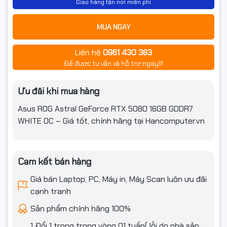
Giao hàng tận nơi miễn phí
MUA NGAY
Liên hệ
0961 430 383
Để được tư vấn và hỗ trợ ngay!!!
Ưu đãi khi mua hàng
Asus ROG Astral GeForce RTX 5080 16GB GDDR7
WHITE OC – Giá tốt, chính hãng tại Hancomputer.vn
Cam kết bán hàng
Giá bán Laptop, PC, Máy in, Máy Scan luôn ưu đãi
cạnh tranh
Sản phẩm chính hãng 100%
1 Đổi 1 trong trong vòng 01 tuần( lỗi do nhà sản