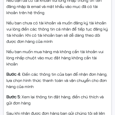
Nếu bạn đã có tài khoản vui lòng nhập thông tin tên
đăng nhập là email và mật khẩu vào mục đã có tài
khoản trên hệ thống
Nếu bạn chưa có tài khoản và muốn đăng ký tài khoản
⚡
16GB GDDR7 – Bộ nhớ
vui lòng điền các thông tin cá nhân để tiếp tục đăng ký
tài khoản. Khi có tài khoản bạn sẽ dễ dàng theo dõi
tốc độ cao cho mọi tác vụ
được đơn hàng của mình
nặng
Nếu bạn muốn mua hàng mà không cần tài khoản vui
lòng nhấp chuột vào mục đặt hàng không cần tài
Card đồ họa sở hữu:
khoản
16GB chuẩn GDDR7
Bước 4:
Điền các thông tin của bạn để nhận đơn hàng,
lựa chọn hình thức thanh toán và vận chuyển cho đơn
Tốc độ bộ nhớ 30 Gbps
hàng của mình
Giao diện 256-bit
Bước 5:
Xem lại thông tin đặt hàng, điền chú thích và
gửi đơn hàng
Kết hợp lại, chúng mang đến băng thông cực lớn, cho
phép xử lý khung hình, texture độ phân giải cao, dữ liệu
Sau khi nhận được đơn hàng bạn gửi chúng tôi sẽ liên