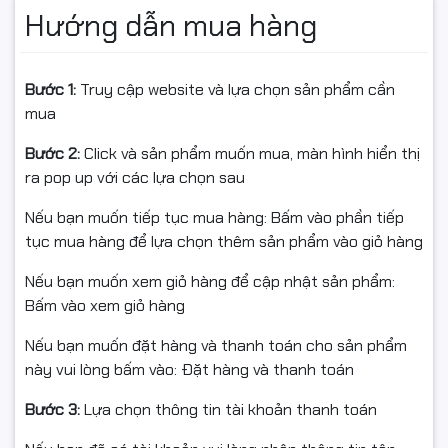
Hướng dẫn mua hàng
Sức mạnh của
RTX 5080 WHITE OC
Edition đến từ:
GPU thế hệ mới RTX 5080
Bước 1:
Truy cập website và lựa chọn sản phẩm cần
10.752 nhân CUDA
mua
Hỗ trợ
DirectX 12 Ultimate
Bước 2:
Click và sản phẩm muốn mua, màn hình hiển thị
ra pop up với các lựa chọn sau
Kiến trúc GPU tiên tiến tối ưu Ray Tracing
Nếu bạn muốn tiếp tục mua hàng: Bấm vào phần tiếp
Nhờ đó, card mang lại hiệu năng xử lý đồ họa ấn tượng,
tục mua hàng để lựa chọn thêm sản phẩm vào giỏ hàng
đảm bảo khả năng chạy mượt các tựa game AAA ở 4K
– 8K, đồng thời xử lý trơn tru các tác vụ dựng hình 3D,
Nếu bạn muốn xem giỏ hàng để cập nhật sản phẩm:
render video nặng hoặc tiến trình AI workload chuyên
Bấm vào xem giỏ hàng
sâu.
Nếu bạn muốn đặt hàng và thanh toán cho sản phẩm
này vui lòng bấm vào: Đặt hàng và thanh toán
Bước 3:
Lựa chọn thông tin tài khoản thanh toán