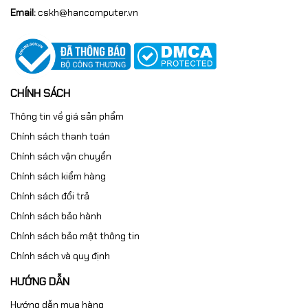
Email:
cskh@hancomputer.vn
Tweak III
Người dùng có thể:
Theo dõi hiệu suất GPU theo thời gian thực
CHÍNH SÁCH
Tùy chỉnh công suất, tốc độ quạt, điện áp
Thông tin về giá sản phẩm
Chính sách thanh toán
Tối ưu cấu hình phù hợp gaming, làm việc hoặc tiết
kiệm điện
Chính sách vận chuyển
Chính sách kiểm hàng
Ngoài ra, ASUS hỗ trợ driver Game Ready, Studio Driver
Chính sách đổi trả
và các tiện ích khác giúp tối ưu hiệu năng theo từng
nhu cầu.
Chính sách bảo hành
Chính sách bảo mật thông tin
Chính sách và quy định
HƯỚNG DẪN
Hướng dẫn mua hàng