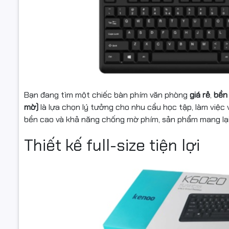
Với
kết nố
như
Windo
phần mềm –
Chất
Bàn phím 
và dễ dàng
Bạn đang tìm một chiếc bàn phím văn phòng
giá rẻ
,
bền 
mờ)
là lựa chọn lý tưởng cho nhu cầu học tập, làm việc 
Lý d
bền cao và khả năng chống mờ phím, sản phẩm mang lại t
Thiết kế full-size tiện lợi