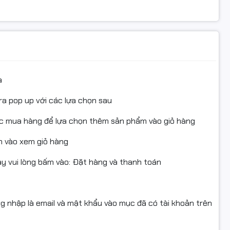
ều hành
ng với nhiều hệ điều hành như
Windows XP/Vista/7/8/10
ần mềm – vô cùng tiện lợi cho mọi người dùng.
Có dây
 nối
Dây cắm USB
a
, vừa nhẹ, giúp tăng độ bền và dễ dàng di chuyển hoặc
Full Size
ra pop up với các lựa chọn sau
Không LED
ục mua hàng để lựa chọn thêm sản phẩm vào giỏ hàng
KENOO K6020
 vào xem giỏ hàng
Nhựa
 vui lòng bấm vào: Đặt hàng và thanh toán
Đen
- Bàn phím thiết kế hiện đại
- Phím chống mờ,giảm thiểu tiếng 
ng nhập là email và mật khẩu vào mục đã có tài khoản trên
đánh máy
- Phù hợp HĐH: Windows® XP/Vist
c
OS