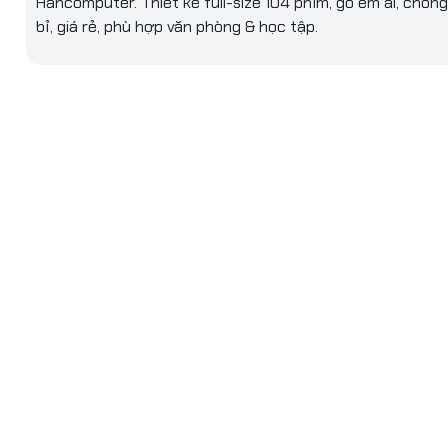
Hancomputer. Thiết kế full-size 104 phím, gõ êm ái, chốn
bỉ, giá rẻ, phù hợp văn phòng & học tập.
tìm một chiếc bàn phím văn phòng
giá rẻ
,
bền bỉ
và
dễ sử dụng
NOO K6020 (chống mờ)
là lựa chọn lý tưởng cho nhu cầu học t
hòng hay sử dụng tại nhà. Với thiết kế gọn gàng, độ bền cao v
hím, sản phẩm mang lại trải nghiệm ổn định trong thời gian dài
 kế full-size tiện lợi