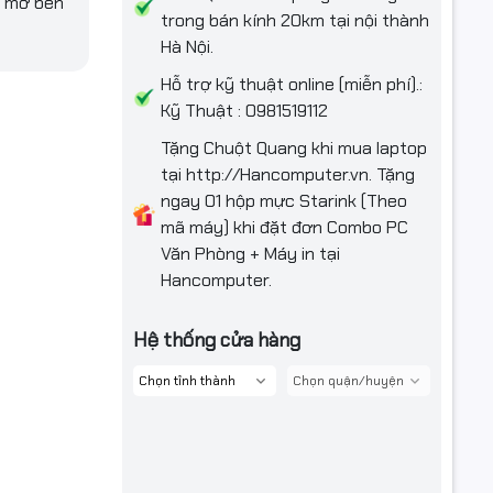
g mờ bền
trong bán kính 20km tại nội thành
Hà Nội.
? Bàn phím
ập, làm
Hỗ trợ kỹ thuật online (miễn phí).:
à khả năng
Kỹ Thuật : 0981519112
.
Tặng Chuột Quang khi mua laptop
tại http://Hancomputer.vn. Tặng
ngay 01 hộp mực Starink (Theo
mã máy) khi đặt đơn Combo PC
Văn Phòng + Máy in tại
Hancomputer.
Hệ thống cửa hàng