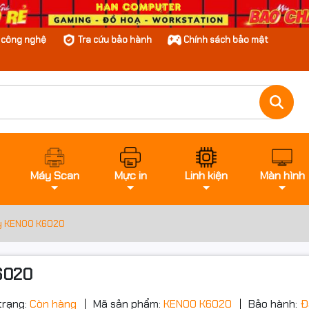
n công nghệ
Tra cứu bảo hành
Chính sách bảo mật
Máy Scan
Mực in
Linh kiện
Màn hình
ây KENOO K6020
6020
trạng:
Còn hàng
Mã sản phẩm:
KENOO K6020
Bảo hành:
Đ