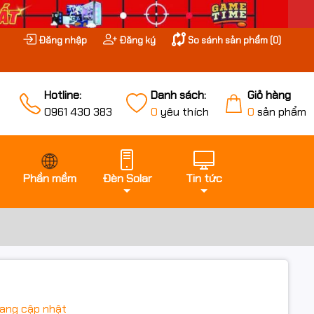
Đăng nhập
Đăng ký
So sánh sản phẩm (
0
)
Hotline:
Danh sách:
Giỏ hàng
0961 430 383
0
yêu thích
0
sản phẩm
Phần mềm
Đèn Solar
Tin tức
ang cập nhật