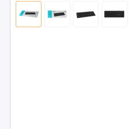
Bạn đang 
có dây
KE
việc văn p
chống mờ p
Thiết