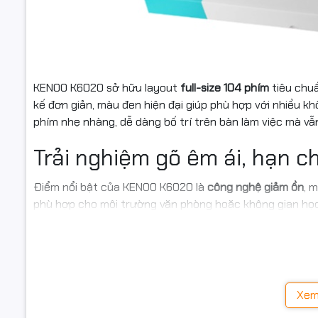
Thiết kế f
Trải nghiệ
Phím chống
KENOO K6020 sở hữu layout
full-size 104 phím
tiêu chuẩ
kế đơn giản, màu đen hiện đại giúp phù hợp với nhiều kh
Tương thíc
phím nhẹ nhàng, dễ dàng bố trí trên bàn làm việc mà vẫ
Giá rẻ, ph
Trải nghiệm gõ êm ái, hạn c
👉 Nếu bạ
Điểm nổi bật của KENOO K6020 là
công nghệ giảm ồn
, 
K6020
chắ
phù hợp cho môi trường văn phòng hoặc không gian học
Mua b
Phím chống mờ – Độ bền vư
Hanc
Khác với nhiều bàn phím phổ thông, KENOO K6020 sử d
Hancompute
tróc hoặc phai màu sau thời gian dài sử dụng. Nhờ vậy,
Xem
tranh
và
c
nghiệp
.
(chống mờ