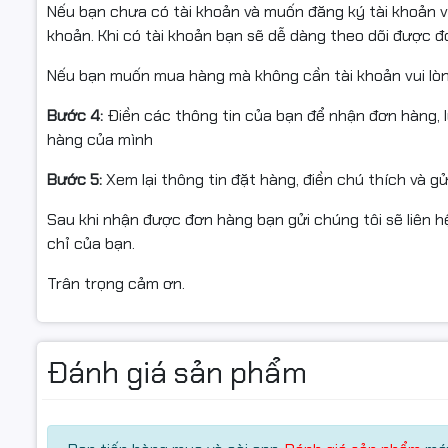
Nếu bạn chưa có tài khoản và muốn đăng ký tài khoản vu
khoản. Khi có tài khoản bạn sẽ dễ dàng theo dõi được 
Nếu bạn muốn mua hàng mà không cần tài khoản vui lò
Thiết kế full-size gọn gàng, dễ thao tác
Bước 4:
Điền các thông tin của bạn để nhận đơn hàng, 
Trải nghiệm gõ phím êm ái, hạn chế tiếng ồn
hàng của mình
Phím chống mờ, bền bỉ theo thời gian
Bước 5:
Xem lại thông tin đặt hàng, điền chú thích và g
Tương thích nhiều hệ điều hành
Sau khi nhận được đơn hàng bạn gửi chúng tôi sẽ liên hệ
Giá rẻ, phù hợp nhu cầu văn phòng và học tập
chỉ của bạn.
👉 Nếu bạn đang tìm một chiếc bàn phím có dây
bền – 
Trân trọng cảm ơn.
lý.
Mua bàn phím KENOO K6020 ch
Đánh giá sản phẩm
Hancomputer tự hào là đơn vị cung cấp thiết bị máy tí
tín
. Hãy đến ngay để sở hữu bàn phím
KENOO K6020 (c
việc và học tập hàng ngày.