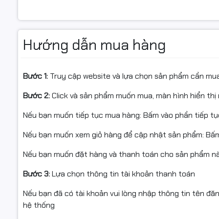
ngày.
Tương thích đa dạng hệ đi
---
Với
kết nối USB có dây
, KENOO K6020 tương thích dễ dà
Hướng dẫn mua hàng
và
macOS
. Chỉ cần
plug-and-play
, không cần cài đặt ph
Kết nối
Chất liệu nhựa ABS bền nhẹ
Chuẩn kết
Bước 1:
Truy cập website và lựa chọn sản phẩm cần mu
Bàn phím được làm từ
nhựa ABS cao cấp
, vừa cứng cáp
Kiểu dáng
Bước 2:
Click và sản phẩm muốn mua, màn hình hiển thị 
lưu trữ khi cần.
Đèn Led
Nếu bạn muốn tiếp tục mua hàng: Bấm vào phần tiếp t
Lý do nên chọn bàn phím 
Nếu bạn muốn xem giỏ hàng để cập nhật sản phẩm: Bấm
Chất liệu
Nếu bạn muốn đặt hàng và thanh toán cho sản phẩm này
Màu sắc
Bước 3:
Lựa chọn thông tin tài khoản thanh toán
Nếu bạn đã có tài khoản vui lòng nhập thông tin tên đă
hệ thống
Mô tả khá