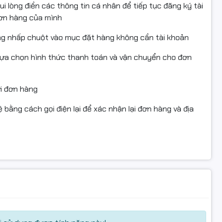
- Kiểu kết nối: Có dây
i lòng điền các thông tin cá nhân để tiếp tục đăng ký tài
- Chuẩn giao tiếp: USB
đơn hàng của mình
- Trọng lượng : 520g
ng nhấp chuột vào mục đặt hàng không cần tài khoản
lựa chọn hình thức thanh toán và vận chuyển cho đơn
ửi đơn hàng
 bằng cách gọi điện lại để xác nhận lại đơn hàng và địa
đẹp – giá tốt
, thì
KENOO K6020
chắc chắn là lựa chọn hợp
ính hãng tại Hancomputer
nh chính hãng với
giá cạnh tranh
và
chế độ bảo hành uy
hống mờ)
, người bạn đồng hành đáng tin cậy trong công