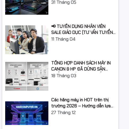
Laptop Gì Năm Học 2026 -
điều hành
31
Tháng 05
2027?
ần cài đặt
📢 TUYỂN DỤNG NHÂN VIÊN
SALE GIÁO DỤC (TƯ VẤN TUYỂN
SINH)
11
Tháng 04
ăng độ bền
6020
TỔNG HỢP DANH SÁCH MÁY IN
CANON & HP ĐÃ DỪNG SẢN
XUẤT: LỘ TRÌNH NÂNG CẤP 2026
18
Tháng 03
Các hãng máy in HOT trên thị
trường 2026 – Hướng dẫn lựa
chọn và so sánh chi tiết
27
Tháng 12