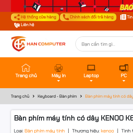
Hệ thống cửa hàng
Chính sách đổi trả hàng
Ti
Liên hệ
Trang chủ
Máy In
Laptop
PC
Trang chủ
Keyboard - Bàn phím
Bàn phím máy tính có d
Bàn phím máy tính có dây KENOO K
Loại:
Bàn phím máy tính
Thương hiệu:
kenoo
Tình 