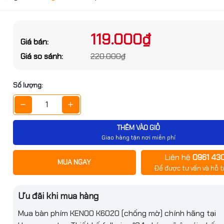
ớc sản phẩm
g số kỹ thuật
119.000₫
Giá bán:
Đặt trước sản phẩm để nhận thêm nh
 phím máy tính có dây
Giá so sánh:
220.000₫
bạn nhé
OO K6020 bền bỉ, gõ êm 
Số lượng:
rẻ
THÊM VÀO GIỎ
Giao hàng tận nơi miễn phí
Liên hệ
0961 43
GỬI THÔNG TIN
MUA NGAY
Để được tư vấn và hỗ t
 tính có dây KENOO
K6020
Ưu đãi khi mua hàng
0.000₫
Mua bàn phím KENOO K6020 (chống mờ) chính hãng tại