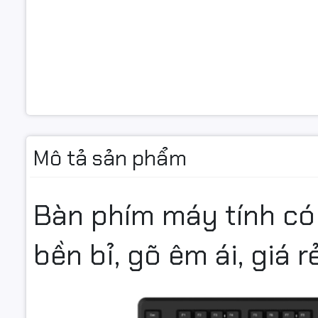
KENOO K60
chức năng 
nhiều khôn
dễ dàng bố
Trải 
Điểm nổi 
nhẹ nhàng,
Mô tả sản phẩm
học tập cầ
Phím
Bàn phím máy tính c
Khác với 
tự
, giúp p
bền bỉ, gõ êm ái, giá r
sản phẩm 
Tươn