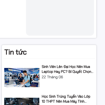
đủ phím
hợp với
ẹ nhàng,
ồn
c gõ phím
không gian
Tin tức
Sinh Viên Lên Đại Học Nên Mua
Laptop Hay PC? Bí Quyết Chọn
ống mờ ký
Máy Tính Đúng Nhu Cầu, Không
22
Tháng 06
. Nhờ vậy,
Lãng Phí Tiền Của Bố Mẹ
Học Sinh Trúng Tuyển Vào Lớp
10 THPT Nên Mua Máy Tính