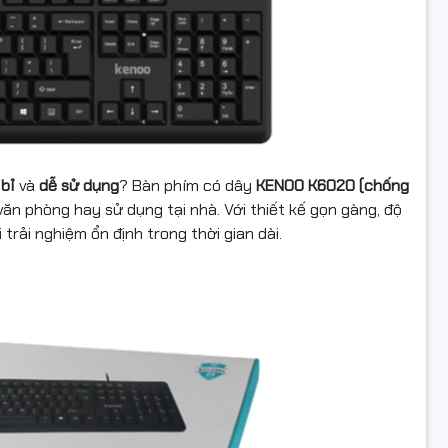
i USB có dây
, KENOO K6020 tương thích dễ dàng với nhiều hệ 
ws XP/Vista/7/8/10
và
macOS
. Chỉ cần
plug-and-play
, không c
 vô cùng tiện lợi cho mọi người dùng.
 liệu nhựa ABS bền nhẹ
được làm từ
nhựa ABS cao cấp
, vừa cứng cáp, vừa nhẹ, giúp t
 di chuyển hoặc lưu trữ khi cần.
bỉ
và
dễ sử dụng
? Bàn phím có dây
KENOO K6020 (chống
văn phòng hay sử dụng tại nhà. Với thiết kế gọn gàng, độ
o nên chọn bàn phím KENOO K
rải nghiệm ổn định trong thời gian dài.